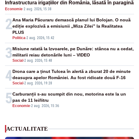
Infrastructura irigațiilor din România, lăsată în paragină
Economie
·
2 aug. 2026, 15:38
2
Ana Maria Păcuraru demască planul lui Bolojan. O nouă
ediție explozivă a emisiunii „Miza Zilei” la Realitatea
PLUS
Politica
-
2 aug. 2026, 15:42
3
Misiune ratată la Izvoarele, pe Dunăre: stânca nu a cedat,
militarii reiau detonările luni – VIDEO
Social
-
2 aug. 2026, 15:48
4
Drona care a ținut Tulcea în alertă a zburat 20 de minute
deasupra apelor României. Au fost ridicate două F-16
Social
-
2 aug. 2026, 19:28
5
Carburanții s-au scumpit din nou, motorina este la un
pas de 11 lei/litru
Economie
-
2 aug. 2026, 15:36
ACTUALITATE