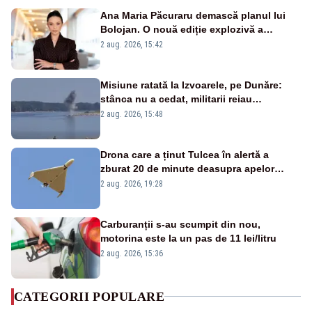
Ana Maria Păcuraru demască planul lui
Bolojan. O nouă ediție explozivă a
emisiunii „Miza Zilei” la Realitatea PLUS
2 aug. 2026, 15:42
Misiune ratată la Izvoarele, pe Dunăre:
stânca nu a cedat, militarii reiau
detonările luni – VIDEO
2 aug. 2026, 15:48
Drona care a ținut Tulcea în alertă a
zburat 20 de minute deasupra apelor
României. Au fost ridicate două F-16
2 aug. 2026, 19:28
Carburanții s-au scumpit din nou,
motorina este la un pas de 11 lei/litru
2 aug. 2026, 15:36
CATEGORII POPULARE