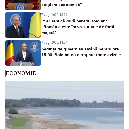
creștere economică”
7 aug. 2026, 15:26
PSD, replică dură pentru Bolojan:
„România este într-o situație de forță
majoră”
7 aug. 2026, 14:51
Ședința de guvern se amână pentru ora
15:00. Bolojan nu a obținut toate avizele
ECONOMIE