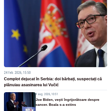
24 feb. 2026, 15:50
Complot dejucat în Serbia: doi bărbați, suspectați că
plănuiau asasinarea lui Vučić
9 aug. 2026, 10:51
Joe Biden, vești îngrijorătoare despre
cancer. Boala s-a extins