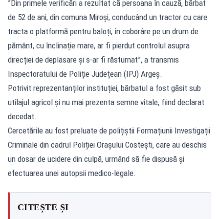
”Din primele verificări a rezultat că persoana în cauză, bărbat
de 52 de ani, din comuna Miroși, conducând un tractor cu care
tracta o platformă pentru baloți, în coborâre pe un drum de
pământ, cu înclinație mare, ar fi pierdut controlul asupra
direcției de deplasare și s-ar fi răsturnat”, a transmis
Inspectoratului de Poliție Județean (IPJ) Argeș.
Potrivit reprezentanților instituției, bărbatul a fost găsit sub
utilajul agricol și nu mai prezenta semne vitale, fiind declarat
decedat.
Cercetările au fost preluate de polițiștii Formațiunii Investigații
Criminale din cadrul Poliției Orașului Costești, care au deschis
un dosar de ucidere din culpă, urmând să fie dispusă și
efectuarea unei autopsii medico-legale.
CITEȘTE ȘI