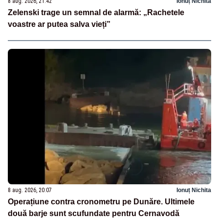
8 aug. 2026, 21:42
Ionuț Nichita
Zelenski trage un semnal de alarmă: „Rachetele
voastre ar putea salva vieți”
8 aug. 2026, 20:07
Ionuț Nichita
Operațiune contra cronometru pe Dunăre. Ultimele
două barje sunt scufundate pentru Cernavodă