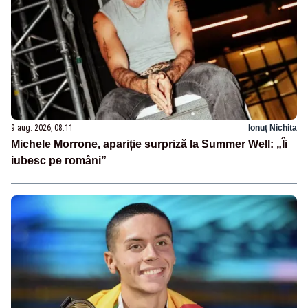
9 aug. 2026, 08:11
Ionuț Nichita
Michele Morrone, apariție surpriză la Summer Well: „Îi
iubesc pe români”