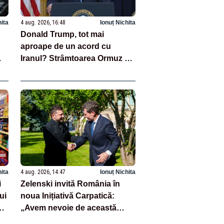
hita
4 aug. 2026, 16:48
Ionuț Nichita
Donald Trump, tot mai
aproape de un acord cu
Iranul? Strâmtoarea Ormuz ar
putea fi redeschisă
hita
4 aug. 2026, 14:47
Ionuț Nichita
i
Zelenski invită România în
ui
noua Inițiativă Carpatică:
t
„Avem nevoie de această
cooperare”