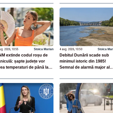
ug. 2026, 10:55
Stoica Marian
4 aug. 2026, 10:50
Stoica Mar
M extinde codul roșu de
Debitul Dunării scade sub
niculă: șapte județe vor
minimul istoric din 1985!
ea temperaturi de până la
Semnal de alarmă major al
1°C - HARTA
hidrologilor