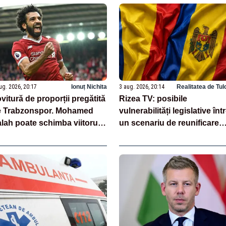
ug. 2026, 20:17
Ionuț Nichita
3 aug. 2026, 20:14
Realitatea de Tul
vitură de proporții pregătită
Rizea TV: posibile
e Trabzonspor. Mohamed
vulnerabilități legislative într
lah poate schimba viitorul
un scenariu de reunificare
i Denis Drăguș la FCSB
România–Republica Moldo