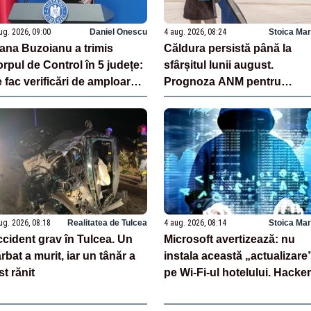
ug. 2026, 09:00
Daniel Onescu
4 aug. 2026, 08:24
Stoica Mar
ana Buzoianu a trimis
Căldura persistă până la
rpul de Control în 5 județe:
sfârșitul lunii august.
 fac verificări de amploare
Prognoza ANM pentru
 Garda de Mediu
următoarele patru săptămân
ug. 2026, 08:18
Realitatea de Tulcea
4 aug. 2026, 08:14
Stoica Mar
cident grav în Tulcea. Un
Microsoft avertizează: nu
rbat a murit, iar un tânăr a
instala această „actualizare
st rănit
pe Wi-Fi-ul hotelului. Hacker
îți pot controla laptopul și f
parolele