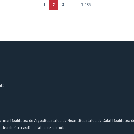
1
2
3
...
1.035
ită
eorman
Realitatea de Arges
Realitatea de Neamt
Realitatea de Galati
Realitatea d
tatea de Calarasi
Realitatea de Ialomita