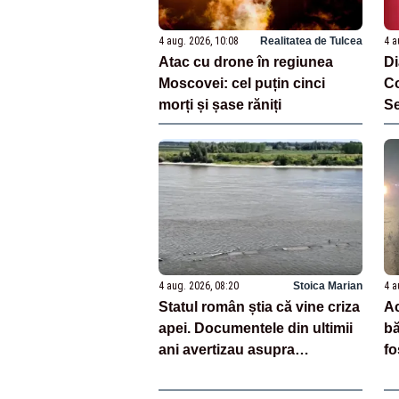
4 aug. 2026, 10:08
Realitatea de Tulcea
4 a
Atac cu drone în regiunea
Di
Moscovei: cel puțin cinci
Co
morți și șase răniți
Se
la
4 aug. 2026, 08:20
Stoica Marian
4 a
Statul român știa că vine criza
Ac
apei. Documentele din ultimii
bă
ani avertizau asupra
fo
pericolului