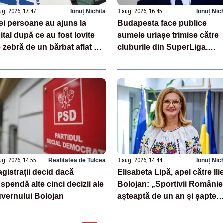
ug. 2026, 17:47
Ionuț Nichita
3 aug. 2026, 16:45
Ionuț Nic
ei persoane au ajuns la
Budapesta face publice
ital după ce au fost lovite
sumele uriașe trimise către
 zebră de un bărbat aflat pe
cluburile din SuperLiga.
otinetă electrică
Finanțarea, sub semnul
întrebării
ug. 2026, 14:55
Realitatea de Tulcea
3 aug. 2026, 14:44
Ionuț Nic
gistrații decid dacă
Elisabeta Lipă, apel către Ili
spendă alte cinci decizii ale
Bolojan: „Sportivii Românie
vernului Bolojan
așteaptă de un an și șapte
luni să fie premiați”