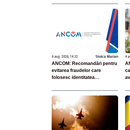
4 aug. 2026, 14:32
Stoica Marian
4 a
ANCOM: Recomandări pentru
AN
evitarea fraudelor care
ca
folosesc identitatea
av
furnizorilor de servicii poştale
4