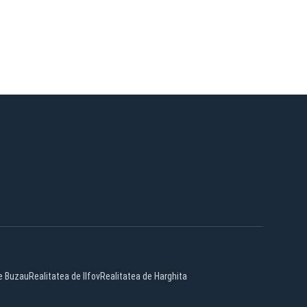
e Buzau
Realitatea de Ilfov
Realitatea de Harghita