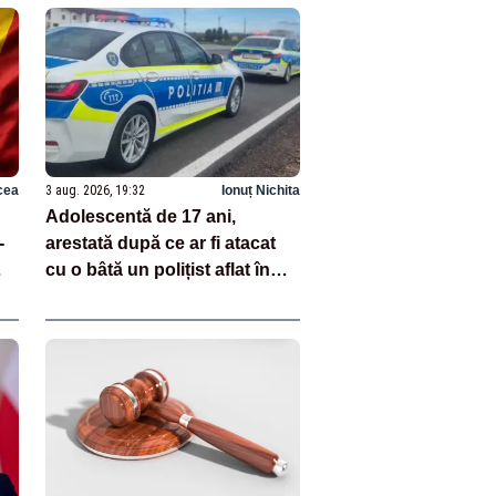
cea
3 aug. 2026, 19:32
Ionuț Nichita
Adolescentă de 17 ani,
-
arestată după ce ar fi atacat
cu o bâtă un polițist aflat în
va
misiune