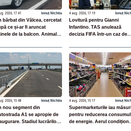
ug. 2026, 17:41
Ionuț Nichita
4 aug. 2026, 17:19
Ionuț Nic
 bărbat din Vâlcea, cercetat
Lovitură pentru Gianni
pă ce și-ar fi aruncat
Infantino. TAS anulează
inele de la balcon. Animalul
decizia FIFA într-un caz de
murit pe loc
transfer internațional
ug. 2026, 15:48
Ionuț Nichita
4 aug. 2026, 15:17
Ionuț Nic
 nou segment din
Supermarketurile iau măsur
tostrada A1 se apropie de
pentru reducerea consumul
augurare. Stadiul lucrărilor a
de energie. Aerul condiționa
uns la 95%
și iluminatul vor fi limitate