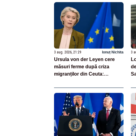
3 aug. 2026, 21:29
Ionuț Nichita
3 a
Ursula von der Leyen cere
Lo
măsuri ferme după criza
d
migranților din Ceuta:
Sa
„Trebuie să consolidăm
lu
frontierele UE”