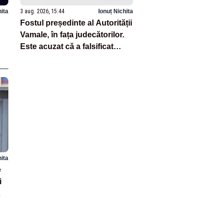
hita
3 aug. 2026, 15:44
Ionuț Nichita
Fostul președinte al Autorității
Vamale, în fața judecătorilor.
Este acuzat că a falsificat
documente oficiale
hita
e
i