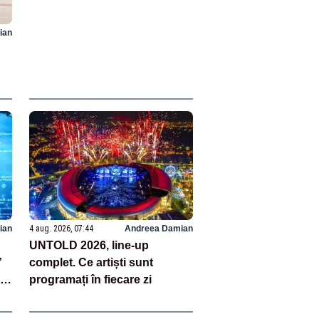
ian
i
ian
4 aug. 2026, 07:44
Andreea Damian
UNTOLD 2026, line-up
”
complet. Ce artiști sunt
ii
programați în fiecare zi
ura