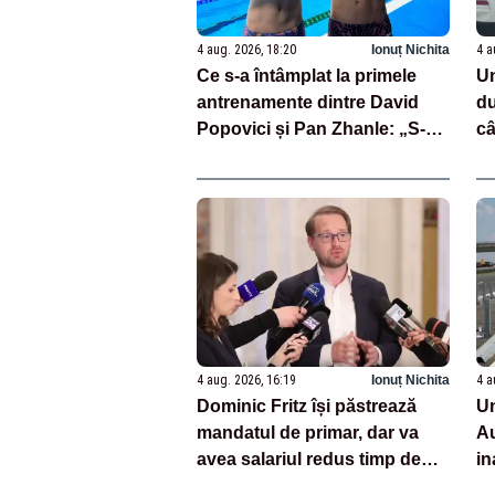
4 aug. 2026, 18:20
Ionuț Nichita
4 a
Ce s-a întâmplat la primele
Un
antrenamente dintre David
du
Popovici și Pan Zhanle: „S-au
câ
studiat reciproc”
a 
4 aug. 2026, 16:19
Ionuț Nichita
4 a
Dominic Fritz își păstrează
Un
mandatul de primar, dar va
Au
avea salariul redus timp de
in
șase luni
aj