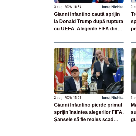
3 aug. 2026, 18:54
Ionuț Nichita
3 a
Gianni Infantino caută sprijin
Tr
la Donald Trump după ruptura
sp
cu UEFA. Alegerile FIFA din
pe
2027 se anunță incendiare
tr
3 aug. 2026, 15:21
Ionuț Nichita
3 a
Gianni Infantino pierde primul
Ma
sprijin înaintea alegerilor FIFA.
su
Șansele să fie reales scad
gu
considerabil