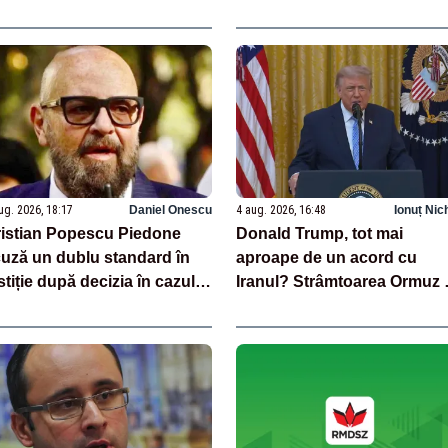
istă nicio obligație
deschisă foarte curând”
ropeană care să impună
mâniei 30% arii protejate și
% protecție strictă”
ug. 2026, 18:17
Daniel Onescu
4 aug. 2026, 16:48
Ionuț Nic
istian Popescu Piedone
Donald Trump, tot mai
uză un dublu standard în
aproape de un acord cu
stiție după decizia în cazul
Iranul? Strâmtoarea Ormuz 
i Dominic Fritz: „Pentru
putea fi redeschisă
ne trei ani interdicție, pentru
 o reducere de 10%”