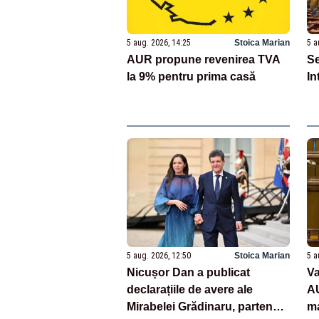
5 aug. 2026, 14:25
Stoica Marian
5 a
AUR propune revenirea TVA
Se
la 9% pentru prima casă
In
5 aug. 2026, 12:50
Stoica Marian
5 a
Nicușor Dan a publicat
Va
declarațiile de avere ale
AU
Mirabelei Grădinaru, partenera
ma