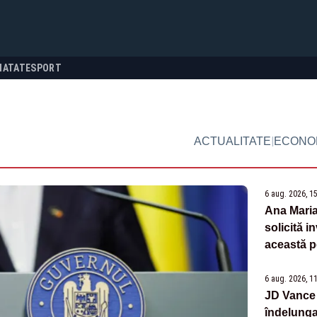
NATATE
SPORT
|
ACTUALITATE
ECONO
6 aug. 2026, 1
Ana Maria
solicită i
această p
6 aug. 2026, 1
JD Vance 
îndelunga