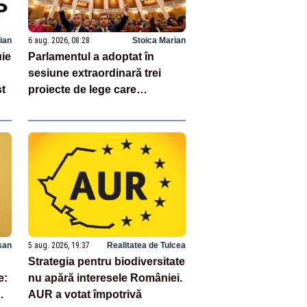
ian
6 aug. 2026, 08:28
Stoica Marian
uie
Parlamentul a adoptat în
sesiune extraordinară trei
st
proiecte de lege care
reprezintă jaloane din PNRR
san
5 aug. 2026, 19:37
Realitatea de Tulcea
Strategia pentru biodiversitate
e:
nu apără interesele României.
AUR a votat împotrivă