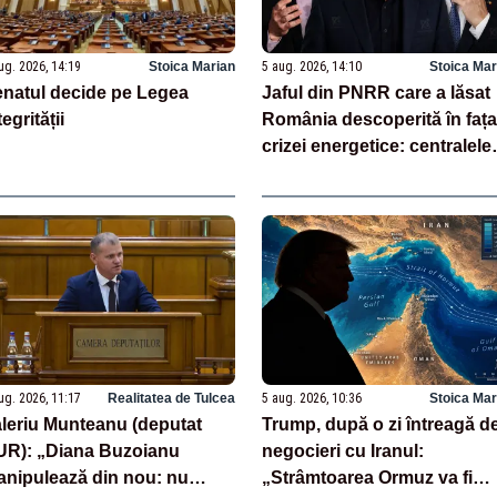
ug. 2026, 14:19
Stoica Marian
5 aug. 2026, 14:10
Stoica Mar
natul decide pe Legea
Jaful din PNRR care a lăsat
tegrității
România descoperită în fața
crizei energetice: centralele
pe cărbune au fost închise
fără să fie înlocuite
ug. 2026, 11:17
Realitatea de Tulcea
5 aug. 2026, 10:36
Stoica Mar
leriu Munteanu (deputat
Trump, după o zi întreagă d
R): „Diana Buzoianu
negocieri cu Iranul:
nipulează din nou: nu
„Strâmtoarea Ormuz va fi