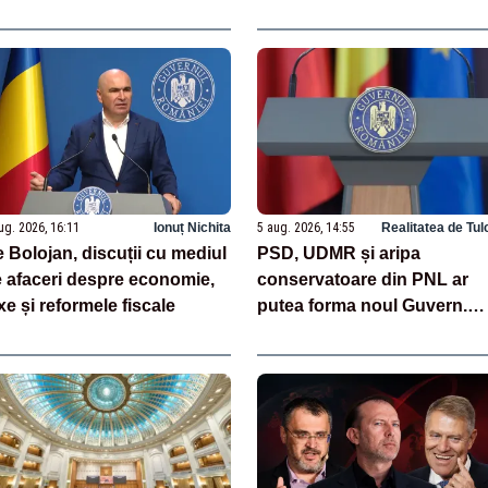
ne de petrol pe an, vizată
Energetic Oltenia sunt bloc
uă nopți la rând
în birocrație și restricții
legislative
ug. 2026, 16:11
Ionuț Nichita
5 aug. 2026, 14:55
Realitatea de Tul
ie Bolojan, discuții cu mediul
PSD, UDMR și aripa
 afaceri despre economie,
conservatoare din PNL ar
xe și reformele fiscale
putea forma noul Guvern.
Consultări cruciale la
Cotroceni săptămâna viitoa
- SURSE