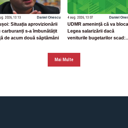
ug. 2026, 13:13
Daniel Onescu
4 aug. 2026, 13:07
Daniel One
șoi: Situația aprovizionării
UDMR amenință că va bloc
 carburanți s-a îmbunătățit
Legea salarizării dacă
ță de acum două săptămâni
veniturile bugetarilor scad:
„La Învățământ există acest
risc”
Mai Multe