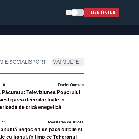
Schimba tema
LIVE TIKTOK
|
|
|
MIE
SOCIAL
SPORT
MAI MULTE
5:18
Daniel Onescu
 Păcuraru: Televiziunea Poporului
nvestigarea deciziilor luate în
erioadă de criză enegetică
1:27
Realitatea de Tulcea
anunță negocieri de pace dificile și
te cu Iranul, în timp ce Teheranul