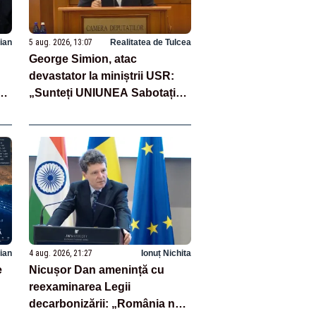
ian
5 aug. 2026, 13:07
Realitatea de Tulcea
George Simion, atac
devastator la miniștrii USR:
„Sunteți UNIUNEA Sabotați
România!”
ian
4 aug. 2026, 21:27
Ionuț Nichita
e
Nicușor Dan amenință cu
reexaminarea Legii
decarbonizării: „România nu