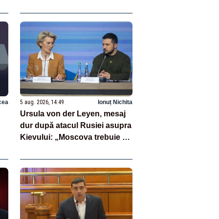
ate
cea
5 aug. 2026, 14:49
Ionuț Nichita
Ursula von der Leyen, mesaj
dur după atacul Rusiei asupra
Kievului: „Moscova trebuie să
plătească”
re