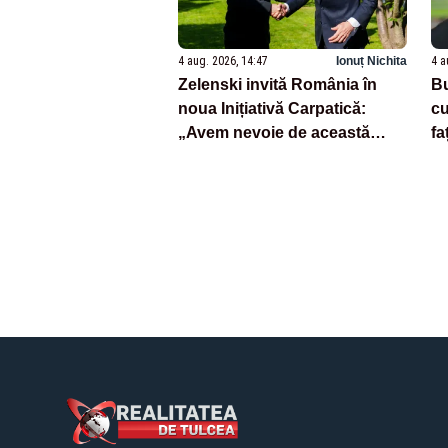
4 aug. 2026, 14:47
Ionuț Nichita
4 a
Zelenski invită România în
Bu
noua Inițiativă Carpatică:
cu
„Avem nevoie de această
fa
cooperare”