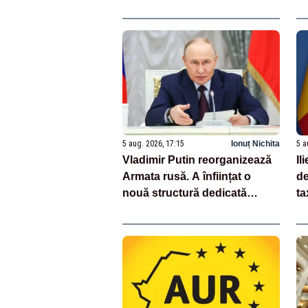
pentru menținerea la putere
to
do
5 aug. 2026, 17:15
Ionuț Nichita
5 a
Vladimir Putin reorganizează
Il
Armata rusă. A înființat o
de
nouă structură dedicată
ta
dronelor