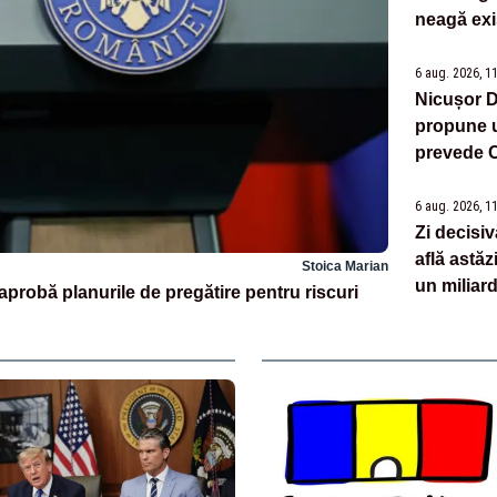
neagă exi
6 aug. 2026, 1
Nicușor D
propune u
prevede C
6 aug. 2026, 1
Zi decisiv
află astă
Stoica Marian
un miliard
probă planurile de pregătire pentru riscuri