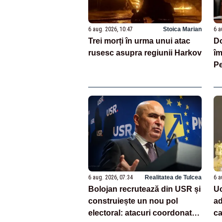
6 aug. 2026, 10:47
Stoica Marian
6 a
Trei morți în urma unui atac
Do
rusesc asupra regiunii Harkov
îm
Pe
en
pe
6 aug. 2026, 07:34
Realitatea de Tulcea
6 a
Bolojan recrutează din USR și
Uc
construiește un nou pol
ad
electoral: atacuri coordonate
ca