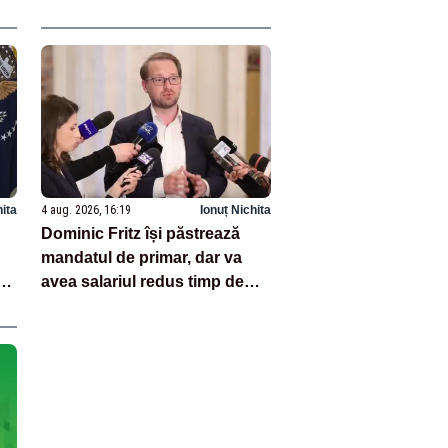
poate pierde miliarde din
PNRR”
hita
4 aug. 2026, 16:19
Ionuț Nichita
Dominic Fritz își păstrează
mandatul de primar, dar va
ar
avea salariul redus timp de
șase luni