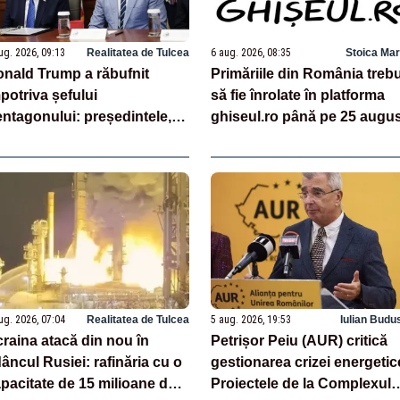
ug. 2026, 09:13
Realitatea de Tulcea
6 aug. 2026, 08:35
Stoica Mar
nald Trump a răbufnit
Primăriile din România treb
potriva șefului
să fie înrolate în platforma
ntagonului: președintele,
ghiseul.ro până pe 25 augu
ervat că i s-ar fi ascuns
nuria de rachete – SURSE
ug. 2026, 07:04
Realitatea de Tulcea
5 aug. 2026, 19:53
Iulian Budu
raina atacă din nou în
Petrișor Peiu (AUR) critică
âncul Rusiei: rafinăria cu o
gestionarea crizei energetic
pacitate de 15 milioane de
Proiectele de la Complexul