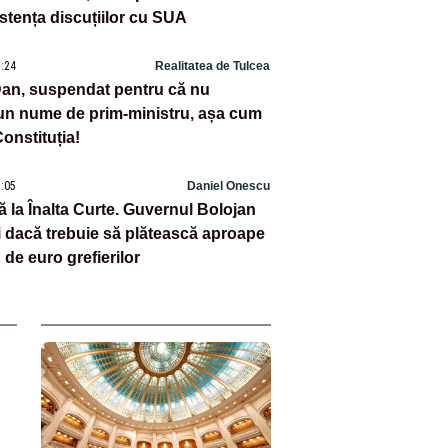
stența discuțiilor cu SUA
1:24
Realitatea de Tulcea
an, suspendat pentru că nu
n nume de prim-ministru, așa cum
onstituția!
1:05
Daniel Onescu
ă la Înalta Curte. Guvernul Bolojan
zi dacă trebuie să plătească aproape
 de euro grefierilor