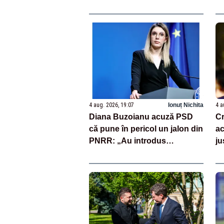
sa de viață – DOCUMENTE
ex
eu
Ro
10
4 aug. 2026, 19:07
Ionuț Nichita
4 a
Diana Buzoianu acuză PSD
Cr
că pune în pericol un jalon din
ac
PNRR: „Au introdus
ju
amendamente absurde”
lu
mi
el