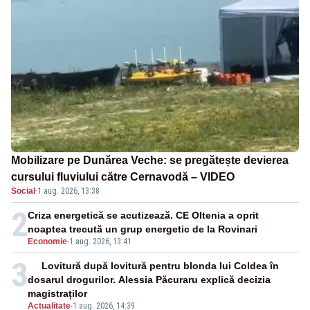
Mobilizare pe Dunărea Veche: se pregătește devierea
cursului fluviului către Cernavodă – VIDEO
Social
·
1 aug. 2026, 13:38
2
Criza energetică se acutizează. CE Oltenia a oprit
noaptea trecută un grup energetic de la Rovinari
Economie
-
1 aug. 2026, 13:41
3
Lovitură după lovitură pentru blonda lui Coldea în
dosarul drogurilor. Alessia Păcuraru explică decizia
magistraților
Actualitate
-
1 aug. 2026, 14:39