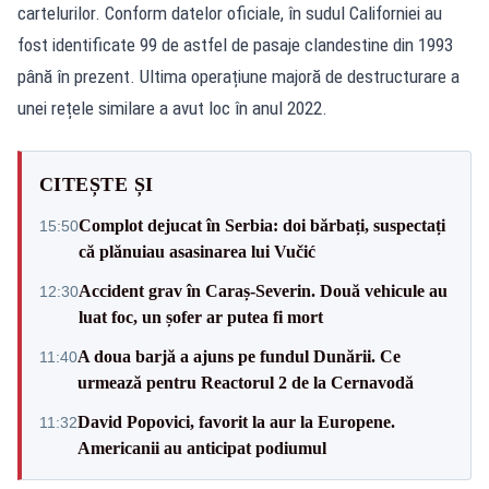
cartelurilor. Conform datelor oficiale, în sudul Californiei au
fost identificate 99 de astfel de pasaje clandestine din 1993
până în prezent. Ultima operațiune majoră de destructurare a
unei rețele similare a avut loc în anul 2022.
CITEȘTE ȘI
Complot dejucat în Serbia: doi bărbați, suspectați
15:50
că plănuiau asasinarea lui Vučić
Accident grav în Caraș-Severin. Două vehicule au
12:30
luat foc, un șofer ar putea fi mort
A doua barjă a ajuns pe fundul Dunării. Ce
11:40
urmează pentru Reactorul 2 de la Cernavodă
David Popovici, favorit la aur la Europene.
11:32
Americanii au anticipat podiumul