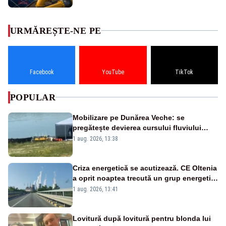
URMĂREȘTE-NE PE
Facebook
YouTube
TikTok
POPULAR
Mobilizare pe Dunărea Veche: se
pregătește devierea cursului fluviului
către Cernavodă – VIDEO
1 aug. 2026, 13:38
Criza energetică se acutizează. CE Oltenia
a oprit noaptea trecută un grup energetic
de la Rovinari
1 aug. 2026, 13:41
Lovitură după lovitură pentru blonda lui