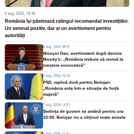
8 aug. 2026, 10:38
România își păstrează ratingul recomandat investițiilor.
Un semnal pozitiv, dar și un avertisment pentru
autorități
8 aug. 2026, 08:51
Nicușor Dan, avertisment după decizia
Moody’s: „România trebuie să revină la
creștere economică”
7 aug. 2026, 15:26
PSD, replică dură pentru Bolojan:
„România este într-o situație de forță
majoră”
7 aug. 2026, 14:51
Ședința de guvern se amână pentru ora
15:00. Bolojan nu a obținut toate avizele
7 aug. 2026, 11:51