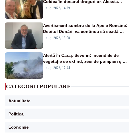
Coldea în dosarul drogurilor. Alessia
Păcuraru explică decizia magistraților
1 aug. 2026, 14:39
Avertisment sumbru de la Apele Române:
Debitul Dunării va continua să scadă.
Cernavodă s-ar putea închide în 4 zile
1 aug. 2026, 18:08
Alertă în Caraș-Severin: incendiile de
vegetație se extind, zeci de pompieri și
silvicultori se luptă cu flăcările - VIDEO
1 aug. 2026, 12:44
CATEGORII POPULARE
Actualitate
Politica
Economie