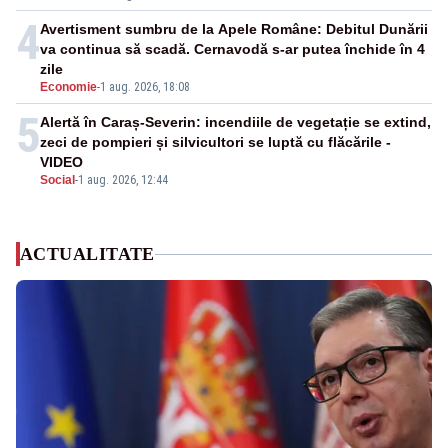
4
Avertisment sumbru de la Apele Române: Debitul Dunării
va continua să scadă. Cernavodă s-ar putea închide în 4
zile
Economie
-
1 aug. 2026, 18:08
5
Alertă în Caraș-Severin: incendiile de vegetație se extind,
zeci de pompieri și silvicultori se luptă cu flăcările -
VIDEO
Social
-
1 aug. 2026, 12:44
ACTUALITATE