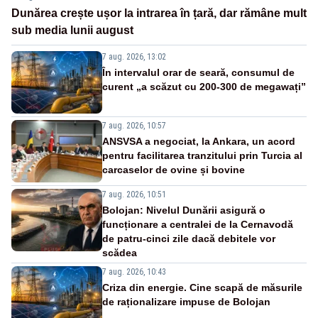
Dunărea crește ușor la intrarea în țară, dar rămâne mult
sub media lunii august
7 aug. 2026, 13:02
În intervalul orar de seară, consumul de
curent „a scăzut cu 200-300 de megawați”
7 aug. 2026, 10:57
ANSVSA a negociat, la Ankara, un acord
pentru facilitarea tranzitului prin Turcia al
carcaselor de ovine și bovine
7 aug. 2026, 10:51
Bolojan: Nivelul Dunării asigură o
funcționare a centralei de la Cernavodă
de patru-cinci zile dacă debitele vor
scădea
7 aug. 2026, 10:43
Criza din energie. Cine scapă de măsurile
de raționalizare impuse de Bolojan