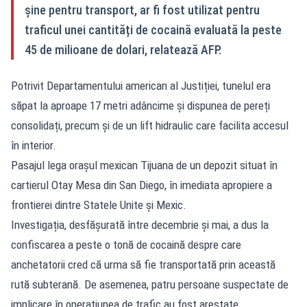
șine pentru transport, ar fi fost utilizat pentru
traficul unei cantități de cocaină evaluată la peste
45 de milioane de dolari, relatează AFP.
Potrivit Departamentului american al Justiției, tunelul era
săpat la aproape 17 metri adâncime și dispunea de pereți
consolidați, precum și de un lift hidraulic care facilita accesul
în interior.
Pasajul lega orașul mexican Tijuana de un depozit situat în
cartierul Otay Mesa din San Diego, în imediata apropiere a
frontierei dintre Statele Unite și Mexic.
Investigația, desfășurată între decembrie și mai, a dus la
confiscarea a peste o tonă de cocaină despre care
anchetatorii cred că urma să fie transportată prin această
rută subterană. De asemenea, patru persoane suspectate de
implicare în operațiunea de trafic au fost arestate.