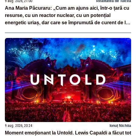
9 aug. 2026, 21:00
Realitatea de Tulcea
Ana Maria Păcuraru: „Cum am ajuns aici, într-o țară cu
resurse, cu un reactor nuclear, cu un potențial
energetic uriaș, dar care se împrumută de curent de la
vecini?”
9 aug. 2026, 20:24
Ionuț Nichita
Moment emoționant la Untold. Lewis Capaldi a făcut tot