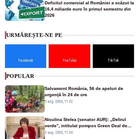
Deficitul comercial al României a scăzut la
16,4 miliarde euro în primul semestru din
2026
URMĂREȘTE-NE PE
Facebook
YouTube
TikTok
POPULAR
Salvamont România, 56 de apeluri de
urgență în 24 de ore
3 aug. 2026, 11:33
Niculina Stelea (senator AUR): „Delirul
verde”, intitulat pompos Green Deal de
către Bruxelles, este în mare măsură
3 aug. 2026, 11:34
vinovat de prezumtiva apocalipsă