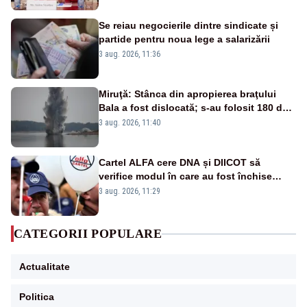
energetică”
Se reiau negocierile dintre sindicate și
partide pentru noua lege a salarizării
3 aug. 2026, 11:36
Miruţă: Stânca din apropierea braţului
Bala a fost dislocată; s-au folosit 180 de
kilograme de explozibil
3 aug. 2026, 11:40
Cartel ALFA cere DNA și DIICOT să
verifice modul în care au fost închise
centralele pe cărbune
3 aug. 2026, 11:29
CATEGORII POPULARE
Actualitate
Politica