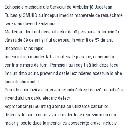
Echipajele medicale ale Serviciul de Ambulanță Județean
Tulcea și SMURD au început imediat manevrele de resuscitare,
care s-au dovedit zadarnice
Medicii au declarat decesul celor două persoane: o femeie în
vârstă de 89 de ani și fiul acesteia, în vârstă de 57 de ani.
Incendiul, stins rapid
Incendiul s-a manifestat la materiale plastice, generând o
cantitate mare de fum. Pompierii au reușit să lichideze focul
într-un timp scurt, prevenind astfel extinderea acestuia la alte
locuințe din imobil.
Primele concluzii ale intervenției indică drept cauză probabilă a
incendiului un cablu electric defect.
Reprezentanții ISU atrag atenția că utilizarea cablurilor
deteriorate sau a improvizațiilor electrice reprezintă un risc
major și poate duce la incendii cu consecințe grave, inclusiv