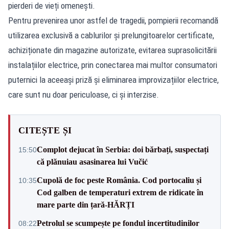
pierderi de vieți omenești.
Pentru prevenirea unor astfel de tragedii, pompierii recomandă
utilizarea exclusivă a cablurilor și prelungitoarelor certificate,
achiziționate din magazine autorizate, evitarea suprasolicitării
instalațiilor electrice, prin conectarea mai multor consumatori
puternici la aceeași priză și eliminarea improvizațiilor electrice,
care sunt nu doar periculoase, ci și interzise.
CITEȘTE ȘI
Complot dejucat în Serbia: doi bărbați, suspectați
15:50
că plănuiau asasinarea lui Vučić
Cupolă de foc peste România. Cod portocaliu și
10:35
Cod galben de temperaturi extrem de ridicate în
mare parte din țară-HĂRȚI
Petrolul se scumpește pe fondul incertitudinilor
08:22