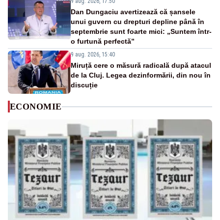
9 aug. 2026, 17:50
Dan Dungaciu avertizează că șansele
unui guvern cu drepturi depline până în
septembrie sunt foarte mici: „Suntem într-
o furtună perfectă”
9 aug. 2026, 15:40
Miruță cere o măsură radicală după atacul
de la Cluj. Legea dezinformării, din nou în
discuție
ECONOMIE