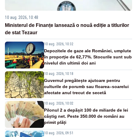
10 aug. 2026, 10:48
Ministerul de Finanțe lansează o nouă ediție a titlurilor
de stat Tezaur
10 aug. 2026, 10:32
Depozitele de gaze ale României, umplute
în proporţie de 62,77%. Stocurile sunt sub
nivelul din ultimii doi ani
10 aug. 2026, 10:18
Guvernul pregătește ajutoare pentru
culturile de porumb sau floarea–soarelui
afectate anul trecut de secetă
10 aug. 2026, 10:02
Pilonul 2 a depășit 100 de miliarde de lei
câștig net. Peste 350.000 de români au
primit plăți
10 aug. 2026, 09:51