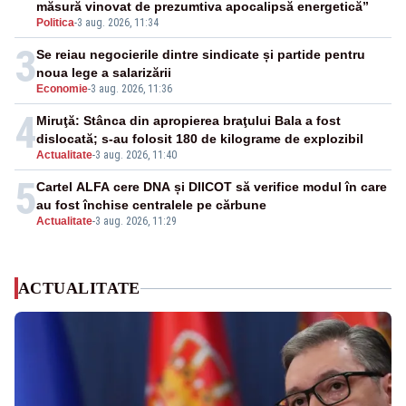
măsură vinovat de prezumtiva apocalipsă energetică”
Politica
-
3 aug. 2026, 11:34
3
Se reiau negocierile dintre sindicate și partide pentru
noua lege a salarizării
Economie
-
3 aug. 2026, 11:36
4
Miruţă: Stânca din apropierea braţului Bala a fost
dislocată; s-au folosit 180 de kilograme de explozibil
Actualitate
-
3 aug. 2026, 11:40
5
Cartel ALFA cere DNA și DIICOT să verifice modul în care
au fost închise centralele pe cărbune
Actualitate
-
3 aug. 2026, 11:29
ACTUALITATE