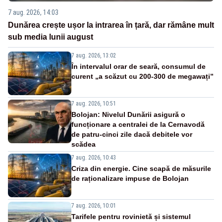
7 aug. 2026, 14:03
Dunărea crește ușor la intrarea în țară, dar rămâne mult
sub media lunii august
7 aug. 2026, 13:02
În intervalul orar de seară, consumul de
curent „a scăzut cu 200-300 de megawați”
7 aug. 2026, 10:51
Bolojan: Nivelul Dunării asigură o
funcționare a centralei de la Cernavodă
de patru-cinci zile dacă debitele vor
scădea
7 aug. 2026, 10:43
Criza din energie. Cine scapă de măsurile
de raționalizare impuse de Bolojan
7 aug. 2026, 10:01
Tarifele pentru rovinietă și sistemul