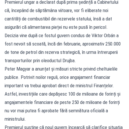
Premierul ungar a declarat după prima ședință a Cabinetului
că, începând de săptămâna viitoare, vor fi eliberate noi
cantități de combustibil din rezervele statului, însă a dat
asigurări că alimentarea pieței nu este pusă în pericol.
Decizia vine după ce fostul guvern condus de Viktor Orbán a
fost nevoit să scoată, încă din februarie, aproximativ 250.000
de tone de petrol din rezerva strategică, în urma întreruperii
transporturilor prin oleoductul Drujba.
Peter Magyar a anunțat și măsuri stricte privind cheltuielile
publice. Potrivit noilor reguli, orice angajament financiar
important va trebui aprobat direct de ministrul Finanțelor.
Astfel, investițiile care depășesc 100 de milioane de forinți și
angajamentele financiare de peste 250 de milioane de forinți
nu vor mai putea fi aprobate fără semnătura oficială a
ministrului.
Premierul susține că noul guvern încearcă să clarifice situația