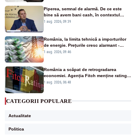
Piperea, semnal de alarmă. De ce este
bine să avem bani cash, în contextul
alertei energetice?
1 aug. 2026, 09:39
România, la limita tehnică a importurilor
de energie. Prețurile cresc alarmant -
Analiză Realitatea Plus
1 aug. 2026, 09:46
România a scăpat de retrogradarea
economiei. Agenția Fitch menține ratingul
„BBB-” cu perspectivă negativă
1 aug. 2026, 06:48
CATEGORII POPULARE
Actualitate
Politica