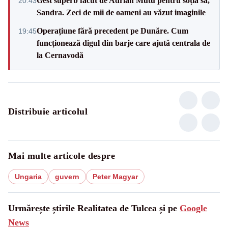
Gest superb făcut de Adrian Mutu pentru soția sa,
20:43
Sandra. Zeci de mii de oameni au văzut imaginile
Operațiune fără precedent pe Dunăre. Cum
19:45
funcționează digul din barje care ajută centrala de
la Cernavodă
Distribuie articolul
Mai multe articole despre
Ungaria
guvern
Peter Magyar
Urmărește știrile Realitatea de Tulcea și pe
Google
News