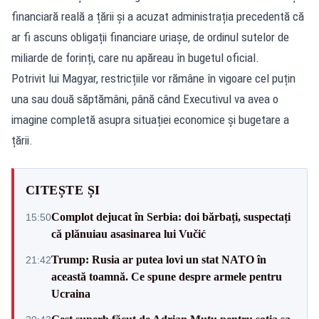
financiară reală a țării și a acuzat administrația precedentă că
ar fi ascuns obligații financiare uriașe, de ordinul sutelor de
miliarde de forinți, care nu apăreau în bugetul oficial.
Potrivit lui Magyar, restricțiile vor rămâne în vigoare cel puțin
una sau două săptămâni, până când Executivul va avea o
imagine completă asupra situației economice și bugetare a
țării.
CITEȘTE ȘI
Complot dejucat în Serbia: doi bărbați, suspectați
15:50
că plănuiau asasinarea lui Vučić
Trump: Rusia ar putea lovi un stat NATO în
21:42
această toamnă. Ce spune despre armele pentru
Ucraina