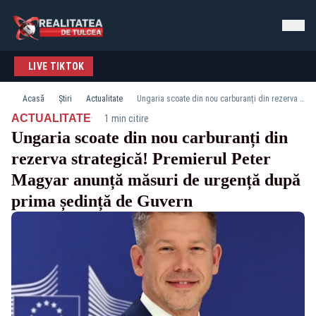
LIVE TIKTOK
Acasă
Știri
Actualitate
Ungaria scoate din nou carburanți din rezerva strategică! Premierul Peter Magyar anunță măsuri de urgență după prima ședință de Guvern
·
ACTUALITATE
1 min citire
Ungaria scoate din nou carburanți din
rezerva strategică! Premierul Peter
Magyar anunță măsuri de urgență după
prima ședință de Guvern