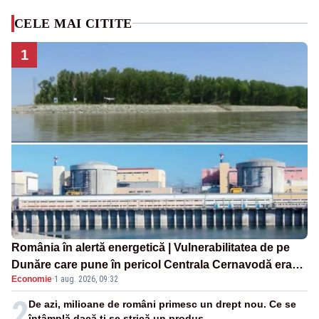
CELE MAI CITITE
1
România în alertă energetică | Vulnerabilitatea de pe
Dunăre care pune în pericol Centrala Cernavodă era
Economie
·
1 aug. 2026, 09:32
cunoscută de pe vremea lui Ceaușescu
2
De azi, milioane de români primesc un drept nou. Ce se
întâmplă dacă ți se strică un produs