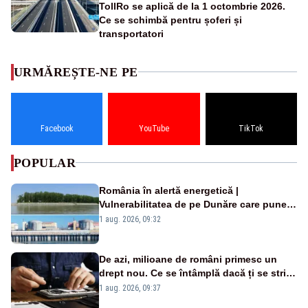
TollRo se aplică de la 1 octombrie 2026.
Ce se schimbă pentru șoferi și
transportatori
URMĂREȘTE-NE PE
Facebook
YouTube
TikTok
POPULAR
România în alertă energetică |
Vulnerabilitatea de pe Dunăre care pune
în pericol Centrala Cernavodă era
1 aug. 2026, 09:32
cunoscută de pe vremea lui Ceaușescu
De azi, milioane de români primesc un
drept nou. Ce se întâmplă dacă ți se strică
un produs
1 aug. 2026, 09:37