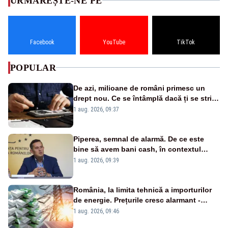
URMĂREȘTE-NE PE
Facebook
YouTube
TikTok
POPULAR
De azi, milioane de români primesc un
drept nou. Ce se întâmplă dacă ți se strică
un produs
1 aug. 2026, 09:37
Piperea, semnal de alarmă. De ce este
bine să avem bani cash, în contextul
alertei energetice?
1 aug. 2026, 09:39
România, la limita tehnică a importurilor
de energie. Prețurile cresc alarmant -
Analiză Realitatea Plus
1 aug. 2026, 09:46