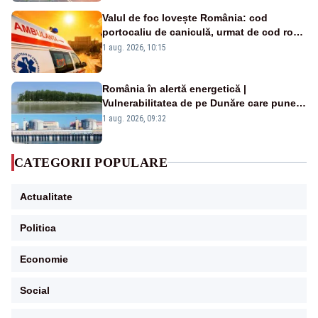
Valul de foc lovește România: cod
portocaliu de caniculă, urmat de cod roșu
duminică. Temperaturile urcă spre 40°C
1 aug. 2026, 10:15
România în alertă energetică |
Vulnerabilitatea de pe Dunăre care pune
în pericol Centrala Cernavodă era
1 aug. 2026, 09:32
cunoscută de pe vremea lui Ceaușescu
CATEGORII POPULARE
Actualitate
Politica
Economie
Social