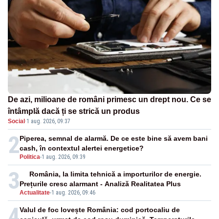
De azi, milioane de români primesc un drept nou. Ce se
întâmplă dacă ți se strică un produs
Social
·
1 aug. 2026, 09:37
2
Piperea, semnal de alarmă. De ce este bine să avem bani
cash, în contextul alertei energetice?
Politica
-
1 aug. 2026, 09:39
3
România, la limita tehnică a importurilor de energie.
Prețurile cresc alarmant - Analiză Realitatea Plus
Actualitate
-
1 aug. 2026, 09:46
4
Valul de foc lovește România: cod portocaliu de