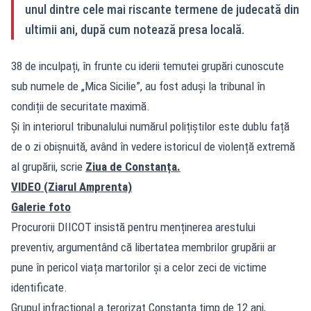
unul dintre cele mai riscante termene de judecată din
ultimii ani, după cum notează presa locală.
38 de inculpați, în frunte cu iderii temutei grupări cunoscute
sub numele de „Mica Sicilie”, au fost aduși la tribunal în
condiții de securitate maximă.
Și în interiorul tribunalului numărul polițiștilor este dublu față
de o zi obișnuită, având în vedere istoricul de violență extremă
al grupării, scrie
Ziua de Constanța.
VIDEO (Ziarul Amprenta)
Galerie foto
Procurorii DIICOT insistă pentru menținerea arestului
preventiv, argumentând că libertatea membrilor grupării ar
pune în pericol viața martorilor și a celor zeci de victime
identificate.
Grupul infracțional a terorizat Constanța timp de 12 ani,