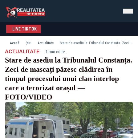
LIVE TIKTOK
Acasă
Știri
Actualitate
Stare de asediu la Tribunalul Constanța. Zeci de mascați păzesc clădirea în timpul procesului unui clan interlop care a terorizat orașul — FOTO/VIDEO
·
ACTUALITATE
1 min citire
Stare de asediu la Tribunalul Constanța.
Zeci de mascați păzesc clădirea în
timpul procesului unui clan interlop
care a terorizat orașul —
FOTO/VIDEO