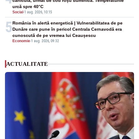
caniculă, urmat de cod roșu duminică. Temperaturile
urcă spre 40°C
Social
-
1 aug. 2026, 10:15
5
România în alertă energetică | Vulnerabilitatea de pe
Dunăre care pune în pericol Centrala Cernavodă era
cunoscută de pe vremea lui Ceaușescu
Economie
-
1 aug. 2026, 09:32
ACTUALITATE