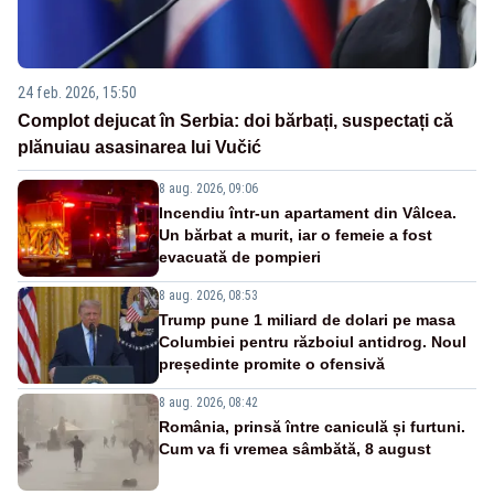
24 feb. 2026, 15:50
Complot dejucat în Serbia: doi bărbați, suspectați că
plănuiau asasinarea lui Vučić
8 aug. 2026, 09:06
Incendiu într-un apartament din Vâlcea.
Un bărbat a murit, iar o femeie a fost
evacuată de pompieri
8 aug. 2026, 08:53
Trump pune 1 miliard de dolari pe masa
Columbiei pentru războiul antidrog. Noul
președinte promite o ofensivă
8 aug. 2026, 08:42
România, prinsă între caniculă și furtuni.
Cum va fi vremea sâmbătă, 8 august