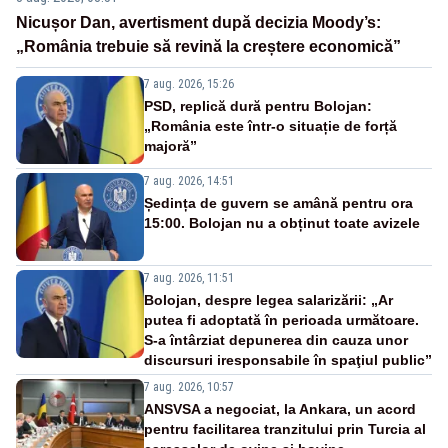
Nicușor Dan, avertisment după decizia Moody’s:
„România trebuie să revină la creștere economică”
7 aug. 2026, 15:26
PSD, replică dură pentru Bolojan:
„România este într-o situație de forță
majoră”
7 aug. 2026, 14:51
Ședința de guvern se amână pentru ora
15:00. Bolojan nu a obținut toate avizele
7 aug. 2026, 11:51
Bolojan, despre legea salarizării: „Ar
putea fi adoptată în perioada următoare.
S-a întârziat depunerea din cauza unor
discursuri iresponsabile în spaţiul public”
7 aug. 2026, 10:57
ANSVSA a negociat, la Ankara, un acord
pentru facilitarea tranzitului prin Turcia al