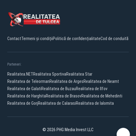
Contact
Termeni și condiții
Politică de confidențialitate
Cod de conduită
Parteneri:
Realitatea.NET
Realitatea Sportiva
Realitatea Star
Realitatea de Teleorman
Realitatea de Arges
Realitatea de Neamt
Realitatea de Galati
Realitatea de Buzau
Realitatea de Ilfov
Realitatea de Harghita
Realitatea de Brasov
Realitatea de Mehedinti
Realitatea de Gorj
Realitatea de Calarasi
Realitatea de Ialomita
© 2026 PHG Media Invest LLC
Facebook
YouTube
TikTok