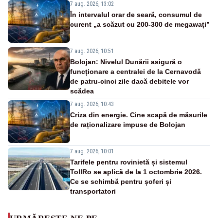
7 aug. 2026, 13:02
În intervalul orar de seară, consumul de
curent „a scăzut cu 200-300 de megawați”
7 aug. 2026, 10:51
Bolojan: Nivelul Dunării asigură o
funcționare a centralei de la Cernavodă
de patru-cinci zile dacă debitele vor
scădea
7 aug. 2026, 10:43
Criza din energie. Cine scapă de măsurile
de raționalizare impuse de Bolojan
7 aug. 2026, 10:01
Tarifele pentru rovinietă și sistemul
TollRo se aplică de la 1 octombrie 2026.
Ce se schimbă pentru șoferi și
transportatori