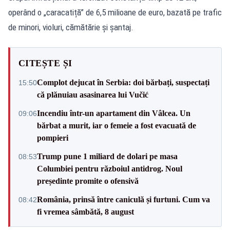
operând o „caracatiță” de 6,5 milioane de euro, bazată pe trafic
de minori, violuri, cămătărie și șantaj.
CITEȘTE ȘI
Complot dejucat în Serbia: doi bărbați, suspectați
15:50
că plănuiau asasinarea lui Vučić
Incendiu într-un apartament din Vâlcea. Un
09:06
bărbat a murit, iar o femeie a fost evacuată de
pompieri
Trump pune 1 miliard de dolari pe masa
08:53
Columbiei pentru războiul antidrog. Noul
președinte promite o ofensivă
România, prinsă între caniculă și furtuni. Cum va
08:42
fi vremea sâmbătă, 8 august