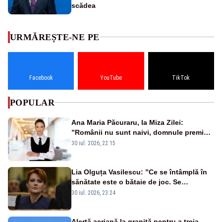
scădea
URMĂREȘTE-NE PE
Facebook
YouTube
TikTok
POPULAR
Ana Maria Păcuraru, la Miza Zilei:
”Românii nu sunt naivi, domnule premier
Bolojan”
30 iul. 2026, 22:15
Lia Olguța Vasilescu: ”Ce se întâmplă în
sănătate este o bătaie de joc. Se
guvernează extraordinar de prost”
30 iul. 2026, 23:24
Alertă aeriană la graniță pentru a treia