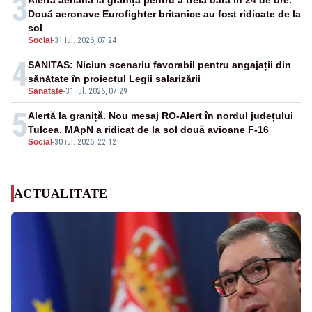
3
Alertă aeriană la graniță pentru a treia oară în 24 de ore.
Două aeronave Eurofighter britanice au fost ridicate de la
sol
Social
-
31 iul. 2026, 07:24
4
SANITAS: Niciun scenariu favorabil pentru angajații din
sănătate în proiectul Legii salarizării
Sanatate
-
31 iul. 2026, 07:29
5
Alertă la graniță. Nou mesaj RO-Alert în nordul județului
Tulcea. MApN a ridicat de la sol două avioane F-16
Social
-
30 iul. 2026, 22:12
ACTUALITATE