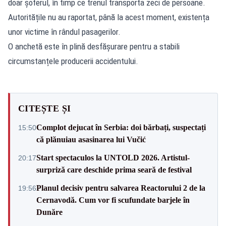
doar șoferul, în timp ce trenul transporta zeci de persoane.
Autoritățile nu au raportat, până la acest moment, existența
unor victime în rândul pasagerilor.
O anchetă este în plină desfășurare pentru a stabili
circumstanțele producerii accidentului.
CITEȘTE ȘI
Complot dejucat în Serbia: doi bărbați, suspectați
15:50
că plănuiau asasinarea lui Vučić
Start spectaculos la UNTOLD 2026. Artistul-
20:17
surpriză care deschide prima seară de festival
Planul decisiv pentru salvarea Reactorului 2 de la
19:56
Cernavodă. Cum vor fi scufundate barjele în
Dunăre