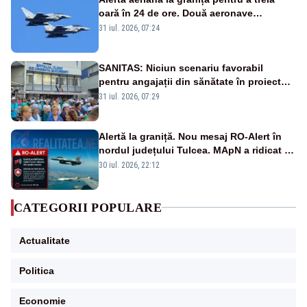
oară în 24 de ore. Două aeronave
Eurofighter britanice au fost ridicate de la
31 iul. 2026, 07:24
sol
SANITAS: Niciun scenariu favorabil
pentru angajații din sănătate în proiectul
Legii salarizării
31 iul. 2026, 07:29
Alertă la graniță. Nou mesaj RO-Alert în
nordul județului Tulcea. MApN a ridicat de
la sol două avioane F-16
30 iul. 2026, 22:12
CATEGORII POPULARE
Actualitate
Politica
Economie