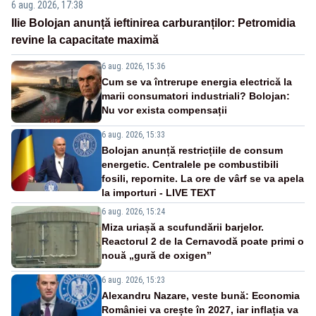
6 aug. 2026, 17:38
Ilie Bolojan anunță ieftinirea carburanților: Petromidia
revine la capacitate maximă
6 aug. 2026, 15:36
Cum se va întrerupe energia electrică la
marii consumatori industriali? Bolojan:
Nu vor exista compensații
6 aug. 2026, 15:33
Bolojan anunță restricțiile de consum
energetic. Centralele pe combustibili
fosili, repornite. La ore de vârf se va apela
la importuri - LIVE TEXT
6 aug. 2026, 15:24
Miza uriașă a scufundării barjelor.
Reactorul 2 de la Cernavodă poate primi o
nouă „gură de oxigen”
6 aug. 2026, 15:23
Alexandru Nazare, veste bună: Economia
României va crește în 2027, iar inflația va