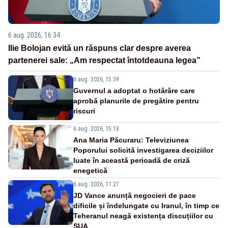
6 aug. 2026, 16:34
Ilie Bolojan evită un răspuns clar despre averea
partenerei sale: „Am respectat întotdeauna legea”
6 aug. 2026, 15:39
Guvernul a adoptat o hotărâre care
aprobă planurile de pregătire pentru
riscuri
6 aug. 2026, 15:18
Ana Maria Păcuraru: Televiziunea
Poporului solicită investigarea deciziilor
luate în această perioadă de criză
enegetică
6 aug. 2026, 11:27
JD Vance anunță negocieri de pace
dificile și îndelungate cu Iranul, în timp ce
Teheranul neagă existența discuțiilor cu
SUA