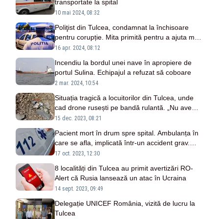
transportate la spital
10 mai 2024, 08:32
Poliţist din Tulcea, condamnat la închisoare
pentru corupție. Mita primită pentru a ajuta mai
multe persoane să promove examenul auto
16 apr. 2024, 08:12
Incendiu la bordul unei nave în apropiere de
portul Sulina. Echipajul a refuzat să coboare
2 mar. 2024, 10:54
Situația tragică a locuitorilor din Tulcea, unde
cad drone rusești pe bandă rulantă. „Nu avem
adăposturi pentru situaţii de urgenţă”
15 dec. 2023, 08:21
Pacient mort în drum spre spital. Ambulanța în
care se afla, implicată într-un accident grav.
Traficul, deviat pe un drum forestier
17 oct. 2023, 12:30
8 localități din Tulcea au primit avertizări RO-
Alert că Rusia lansează un atac în Ucraina
14 sept. 2023, 09:49
Delegație UNICEF România, vizită de lucru la
Tulcea