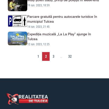
Mulți șoferi băuți, prinși de polițiști în week-end
19 iun. 2023, 18:59
Parcare gratuită pentru autocarele turistice în
municipiul Tulcea
14 iun. 2023, 21:45
Expediția muzicală „La La Play” ajunge în
Tulcea
12 iun. 2023, 12:25
1
2
3
...
32