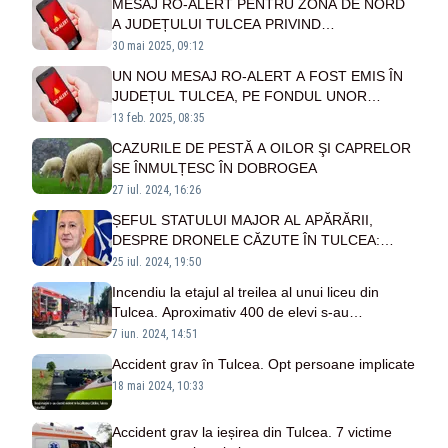
MESAJ RO-ALERT PENTRU ZONA DE NORD
A JUDEȚULUI TULCEA PRIVIND
POSIBILITATEA CĂDERII UNOR OBIECTE DIN
30 mai 2025, 09:12
SPAȚIUL AERIAN
UN NOU MESAJ RO-ALERT A FOST EMIS ÎN
JUDEȚUL TULCEA, PE FONDUL UNOR
ATACURI RUSEȘTI ÎN UCRAINA
13 feb. 2025, 08:35
CAZURILE DE PESTĂ A OILOR ŞI CAPRELOR
SE ÎNMULȚESC ÎN DOBROGEA
27 iul. 2024, 16:26
ȘEFUL STATULUI MAJOR AL APĂRĂRII,
DESPRE DRONELE CĂZUTE ÎN TULCEA:
"PROXIMITATEA ZONEI DE CONFLICT POATE
25 iul. 2024, 19:50
SĂ GENEREZE ŞI ASTFEL DE RISCURI"
Incendiu la etajul al treilea al unui liceu din
Tulcea. Aproximativ 400 de elevi s-au
autoevacuat
7 iun. 2024, 14:51
Accident grav în Tulcea. Opt persoane implicate
18 mai 2024, 10:33
Accident grav la ieșirea din Tulcea. 7 victime