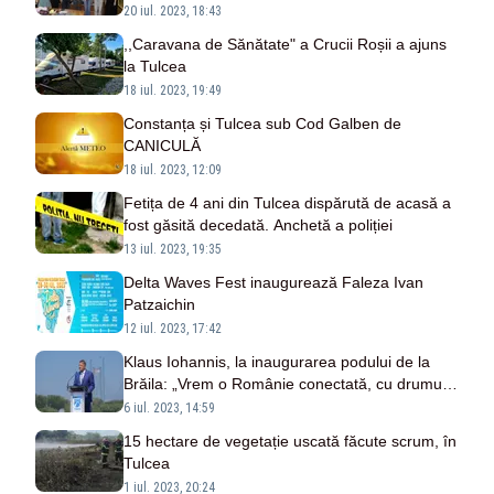
20 iul. 2023, 18:43
,,Caravana de Sănătate" a Crucii Roșii a ajuns
la Tulcea
18 iul. 2023, 19:49
Constanța și Tulcea sub Cod Galben de
CANICULĂ
18 iul. 2023, 12:09
Fetița de 4 ani din Tulcea dispărută de acasă a
fost găsită decedată. Anchetă a poliției
13 iul. 2023, 19:35
Delta Waves Fest inaugurează Faleza Ivan
Patzaichin
12 iul. 2023, 17:42
Klaus Iohannis, la inaugurarea podului de la
Brăila: „Vrem o Românie conectată, cu drumuri
mai bune”
6 iul. 2023, 14:59
15 hectare de vegetație uscată făcute scrum, în
Tulcea
1 iul. 2023, 20:24