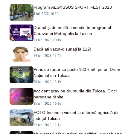
Program AEGYSSUS SPORT FEST 2023
1 iul. 2023, 16:50
Dramă și de multă comedie în programul
Caravanei Metropolis la Tulcea
29 iun. 2023, 20:15
Dacă ați văzut-o sunați la 112!
29 iun. 2023, 17:41
Prins de radar cu peste 180 km/h pe un Drum
Naţional din Tulcea
25 iun. 2023, 18:19
Accident grav pe drumurile din Tulcea. Cinci
persoane rănite
25 iun. 2023, 16:26
FOTO Incendiu violent la o fermă agricolă din
județul Tulcea
22 iun. 2023, 11:11