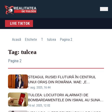
LIVE TIKTOK
Acasă
Etichete
T
tulcea
Pagina 2
Tag: tulcea
Pagina 2
STEAGUL RUSIEI FLUTURĂ ÎN CENTRUL
UNUI ORAȘ DIN ROMÂNIA. MAE: „E
INACCEPTABIL CA AUTORITĂȚILE SĂ
1 aug. 2025, 16:44
ARBOREZE DRAPELUL UNEI ȚĂRI
TULCEA: LOCUITORII ALARMAȚI DE
AGRESOARE”
BOMBARDAMENTELE DIN ISMAIL AU SUNAT
LA 112 ÎN LIPSA UNUI MESAJ RO-ALERT
16 iul. 2025, 12:02