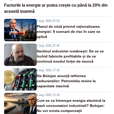
Facturile la energie ar putea crește cu până la 20% din
această toamnă
7 aug. 2026, 07:50
Planul de criză privind raționalizarea
energiei: 9 scenarii de risc în care se
aplică
7 aug. 2026, 07:45
Declinul industriei românești: De ce se
închid fabricile profitabile și de ce
continuă exodul forței de muncă
6 aug. 2026, 17:38
Ilie Bolojan anunță ieftinirea
carburanților: Petromidia revine la
capacitate maximă
6 aug. 2026, 15:36
Cum se va întrerupe energia electrică la
marii consumatori industriali? Bolojan:
Nu vor exista compensații