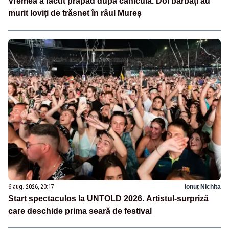
Vremea a făcut prăpăd după caniculă. Doi bărbați au
murit loviți de trăsnet în râul Mureș
6 aug. 2026, 20:17
Ionuț Nichita
Start spectaculos la UNTOLD 2026. Artistul-surpriză
care deschide prima seară de festival