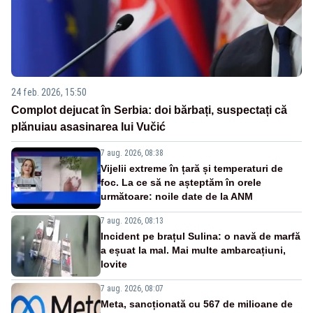
24 feb. 2026, 15:50
Complot dejucat în Serbia: doi bărbați, suspectați că
plănuiau asasinarea lui Vučić
7 aug. 2026, 08:38
Vijelii extreme în țară și temperaturi de
foc. La ce să ne așteptăm în orele
următoare: noile date de la ANM
7 aug. 2026, 08:13
Incident pe brațul Sulina: o navă de marfă
a eșuat la mal. Mai multe ambarcațiuni,
lovite
7 aug. 2026, 08:07
Meta, sancționată cu 567 de milioane de