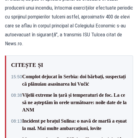
producerii unui incendiu, întocmai exerciţiilor efectuate periodic
cu sprijinul pompierilor tulceni astfel, aproximativ 400 de elevi
care se aflau în corpul principal al Colegiului Economic s-au
autoevacuat în siguranţă”, a transmis ISU Tulcea citat de
News.ro.
CITEȘTE ȘI
Complot dejucat în Serbia: doi bărbați, suspectați
15:50
că plănuiau asasinarea lui Vučić
Vijelii extreme în țară și temperaturi de foc. La ce
08:38
să ne așteptăm în orele următoare: noile date de la
ANM
Incident pe brațul Sulina: o navă de marfă a eșuat
08:13
la mal. Mai multe ambarcațiuni, lovite