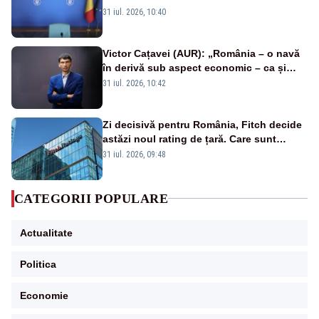
31 iul. 2026, 10:40
Victor Cațavei (AUR): „România – o navă
în derivă sub aspect economic – ca și
rezultat al guvernărilor din ultimii 36 de
31 iul. 2026, 10:42
ani”
Zi decisivă pentru România, Fitch decide
astăzi noul rating de țară. Care sunt
efectele retrogradării la categoria „junk”
31 iul. 2026, 09:48
CATEGORII POPULARE
Actualitate
Politica
Economie