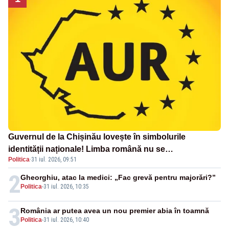
Guvernul de la Chișinău lovește în simbolurile
identității naționale! Limba română nu se
Politica
·
31 iul. 2026, 09:51
economisește! Limba română se sărbătorește!
2
Gheorghiu, atac la medici: „Fac grevă pentru majorări?”
Politica
-
31 iul. 2026, 10:35
3
România ar putea avea un nou premier abia în toamnă
Politica
-
31 iul. 2026, 10:40