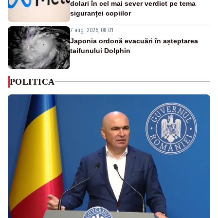
dolari în cel mai sever verdict pe tema
siguranței copiilor
7 aug. 2026, 08:01
Japonia ordonă evacuări în așteptarea
taifunului Dolphin
POLITICA