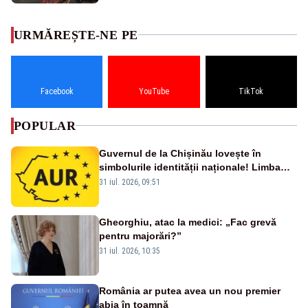
URMĂREȘTE-NE PE
Facebook
YouTube
TikTok
POPULAR
Guvernul de la Chișinău lovește în
simbolurile identității naționale! Limba
română nu se economisește! Limba
31 iul. 2026, 09:51
română se sărbătorește!
Gheorghiu, atac la medici: „Fac grevă
pentru majorări?”
31 iul. 2026, 10:35
România ar putea avea un nou premier
abia în toamnă