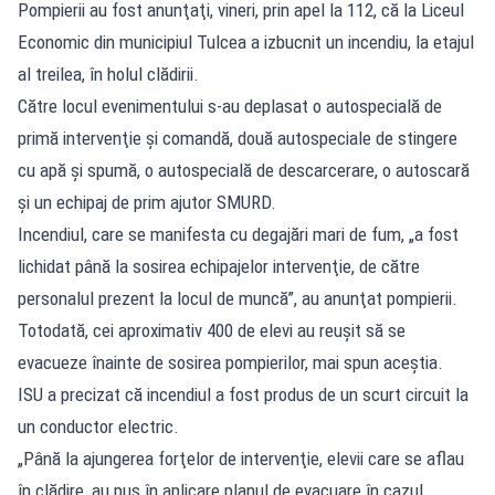
Pompierii au fost anunţaţi, vineri, prin apel la 112, că la Liceul
Economic din municipiul Tulcea a izbucnit un incendiu, la etajul
al treilea, în holul clădirii.
Către locul evenimentului s-au deplasat o autospecială de
primă intervenţie şi comandă, două autospeciale de stingere
cu apă şi spumă, o autospecială de descarcerare, o autoscară
şi un echipaj de prim ajutor SMURD.
Incendiul, care se manifesta cu degajări mari de fum, „a fost
lichidat până la sosirea echipajelor intervenţie, de către
personalul prezent la locul de muncă”, au anunţat pompierii.
Totodată, cei aproximativ 400 de elevi au reușit să se
evacueze înainte de sosirea pompierilor, mai spun aceștia.
ISU a precizat că incendiul a fost produs de un scurt circuit la
un conductor electric.
„Până la ajungerea forţelor de intervenţie, elevii care se aflau
în clădire, au pus în aplicare planul de evacuare în cazul