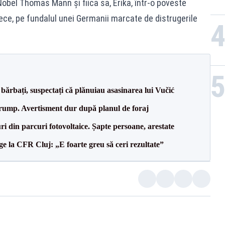
 Nobel Thomas Mann și fiica sa, Erika, într-o poveste
ece, pe fundalul unei Germanii marcate de distrugerile
bărbați, suspectați că plănuiau asasinarea lui Vučić
Trump. Avertisment dur după planul de foraj
ri din parcuri fotovoltaice. Șapte persoane, arestate
e la CFR Cluj: „E foarte greu să ceri rezultate”