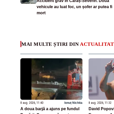
Accident grav în Caraș-Severin. Două
vehicule au luat foc, un șofer ar putea fi
mort
MAI MULTE ȘTIRI DIN
ACTUALITAT
8 aug. 2026, 11:40
Ionuț Nichita
8 aug. 2026, 11:32
A doua barjă a ajuns pe fundul
David Popovici