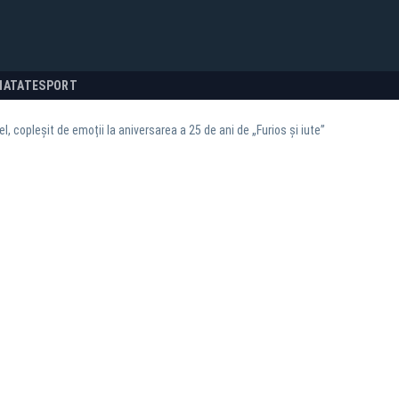
NATATE
SPORT
el, copleșit de emoții la aniversarea a 25 de ani de „Furios și iute”