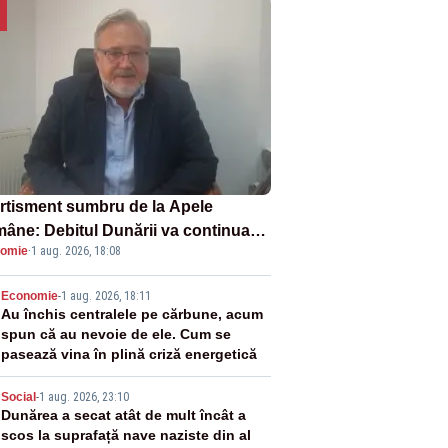
rtisment sumbru de la Apele
âne: Debitul Dunării va continua
omie
·
1 aug. 2026, 18:08
scadă. Cernavodă s-ar putea închide
 zile
2
Economie
-
1 aug. 2026, 18:11
Au închis centralele pe cărbune, acum
spun că au nevoie de ele. Cum se
pasează vina în plină criză energetică
3
Social
-
1 aug. 2026, 23:10
Dunărea a secat atât de mult încât a
scos la suprafață nave naziste din al