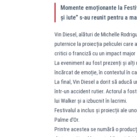
Momente emoționante la Festiva
și iute” s-au reunit pentru a ma
Vin Diesel, alături de Michelle Rodri
puternice la proiecția peliculei care
critici o franciză cu un impact major
La eveniment au fost prezenți și alți 
încărcat de emoție, în contextul în ca
La final, Vin Diesel a dorit să aducă
într-un accident rutier. Actorul a fos
lui Walker și a izbucnit în lacrimi.
Festivalul a inclus și proiecții ale u
Palme d’Or.
Printre acestea se numără o producți