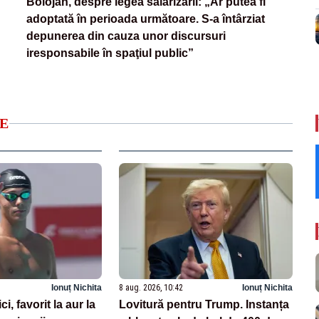
Bolojan, despre legea salarizării: „Ar putea fi
adoptată în perioada următoare. S-a întârziat
depunerea din cauza unor discursuri
iresponsabile în spaţiul public”
E
Ionuț Nichita
8 aug. 2026, 10:42
Ionuț Nichita
, favorit la aur la
Lovitură pentru Trump. Instanța