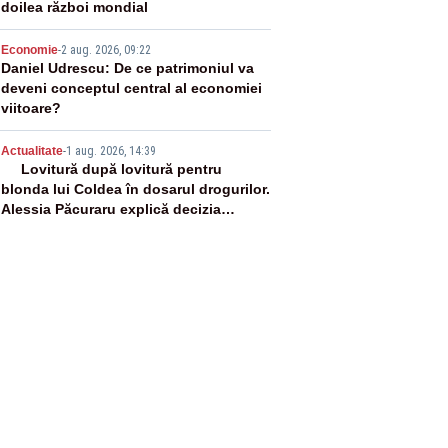
doilea război mondial
4
Economie
-
2 aug. 2026, 09:22
Daniel Udrescu: De ce patrimoniul va
deveni conceptul central al economiei
viitoare?
5
Actualitate
-
1 aug. 2026, 14:39
Lovitură după lovitură pentru
blonda lui Coldea în dosarul drogurilor.
Alessia Păcuraru explică decizia
magistraților