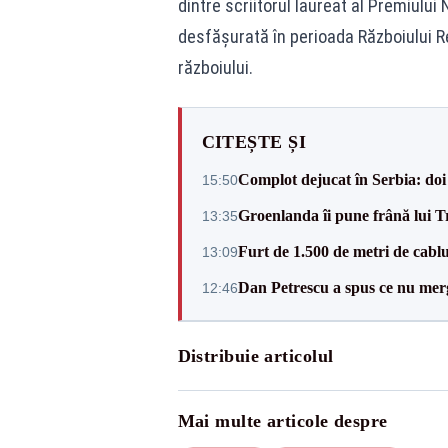
dintre scriitorul laureat al Premiului
desfășurată în perioada Războiului R
războiului.
CITEȘTE ȘI
Complot dejucat în Serbia: doi 
15:50
Groenlanda îi pune frână lui 
13:35
Furt de 1.500 de metri de cablu
13:09
Dan Petrescu a spus ce nu merg
12:46
Distribuie articolul
Mai multe articole despre