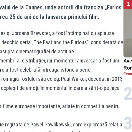
1
lul de la Cannes, unde actorii din franciza „Furios
rca 25 de ani de la lansarea primului film.
guez și Jordana Brewster, a fost întâmpinat cu aplauze
 a deschis seria „The Fast and the Furious”, considerată de
 asupra cinematografiei de acțiune.
membri ai distribuției, iar momentul aniversar a fost unul
Ave
Rom
re a fost celebrată întreaga istorie a seriei.
Econ
să 
 un omagiu fostului său coleg, Paul Walker, decedat în 2013
în 4
t copleșit de emoții în momentul în care a zărit-o pe fiica
nor filme europene importante, aflate în competiția pentru
e regizată de Paweł Pawlikowski, care explorează relația