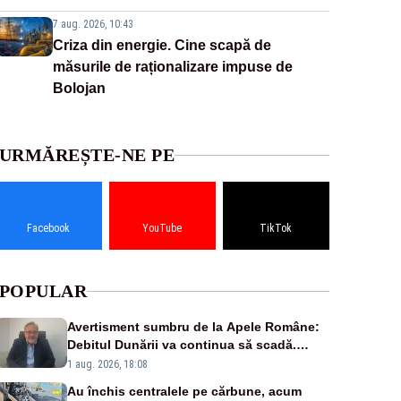
7 aug. 2026, 10:43
Criza din energie. Cine scapă de
măsurile de raționalizare impuse de
Bolojan
URMĂREȘTE-NE PE
Facebook
YouTube
TikTok
POPULAR
Avertisment sumbru de la Apele Române:
Debitul Dunării va continua să scadă.
Cernavodă s-ar putea închide în 4 zile
1 aug. 2026, 18:08
Au închis centralele pe cărbune, acum