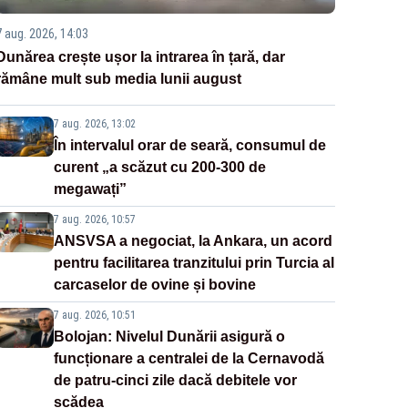
7 aug. 2026, 14:03
Dunărea crește ușor la intrarea în țară, dar
rămâne mult sub media lunii august
7 aug. 2026, 13:02
În intervalul orar de seară, consumul de
curent „a scăzut cu 200-300 de
megawați”
7 aug. 2026, 10:57
ANSVSA a negociat, la Ankara, un acord
pentru facilitarea tranzitului prin Turcia al
carcaselor de ovine și bovine
7 aug. 2026, 10:51
Bolojan: Nivelul Dunării asigură o
funcționare a centralei de la Cernavodă
de patru-cinci zile dacă debitele vor
scădea