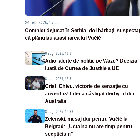
24 feb. 2026, 15:50
Complot dejucat în Serbia: doi bărbați, suspectaț
că plănuiau asasinarea lui Vučić
8 aug. 2026, 18:31
Adio, alerte de poliție pe Waze? Decizia
luată de Curtea de Justiție a UE
8 aug. 2026, 17:31
Cristi Chivu, victorie de senzație cu
Juventus! Inter a câștigat derby-ul din
Australia
8 aug. 2026, 16:39
Zelenski, mesaj dur pentru Vučić la
Belgrad: „Ucraina nu are timp pentru
scepticism”