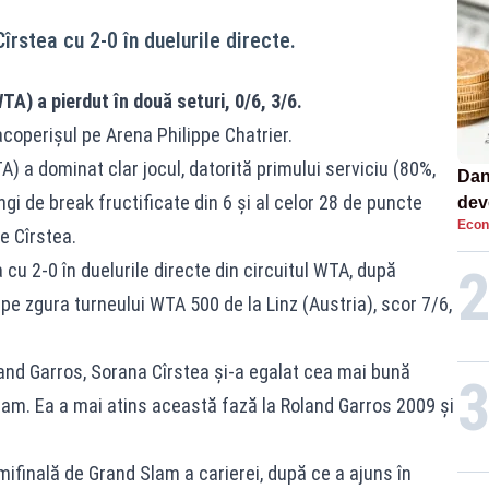
stea cu 2-0 în duelurile directe.
TA) a pierdut în două seturi, 0/6, 3/6.
 acoperișul pe Arena Philippe Chatrier.
) a dominat clar jocul, datorită primului serviciu (80%,
Dan
ngi de break fructificate din 6 şi al celor 28 de puncte
dev
Econ
viit
de Cîrstea.
u 2-0 în duelurile directe din circuitul WTA, după
ri pe zgura turneului WTA 500 de la Linz (Austria), scor 7/6,
oland Garros, Sorana Cîrstea și-a egalat cea mai bună
am. Ea a mai atins această fază la Roland Garros 2009 și
ifinală de Grand Slam a carierei, după ce a ajuns în