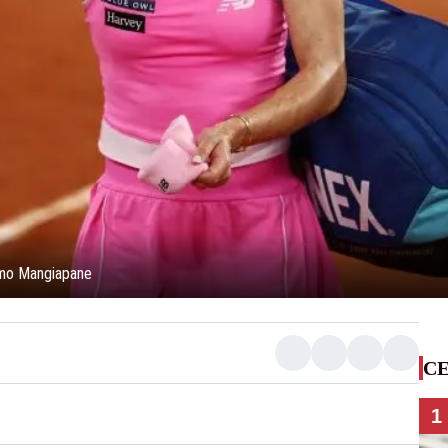
lmo Mangiapane
CE
1