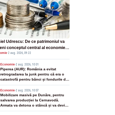
iel Udrescu: De ce patrimoniul va
eni conceptul central al economiei
omie
·
2 aug. 2026, 09:22
oare?
2
Economie
-
2 aug. 2026, 10:01
Piperea (AUR): România a evitat
retrogradarea la junk pentru că era o
catastrofă pentru bănci și fondurile de
pensii
3
Economie
-
2 aug. 2026, 10:07
Mobilizare masivă pe Dunăre, pentru
salvarea producției la Cernavodă.
Armata va detona o stâncă și va devia
apa fluviului - IMAGINI AERIENE