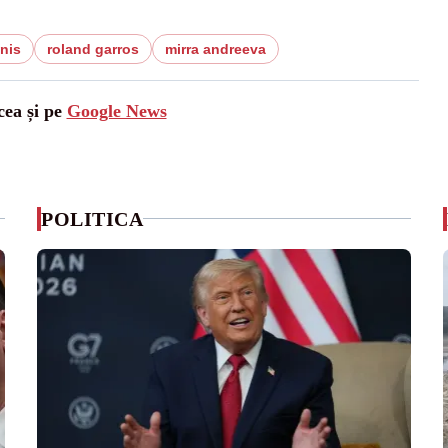
enis
roland garros
mirra andreeva
cea și pe
Google News
POLITICA