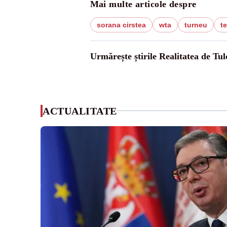
Mai multe articole despre
sorana cirstea
wta
turneu
t
Urmărește știrile Realitatea de Tul
ACTUALITATE