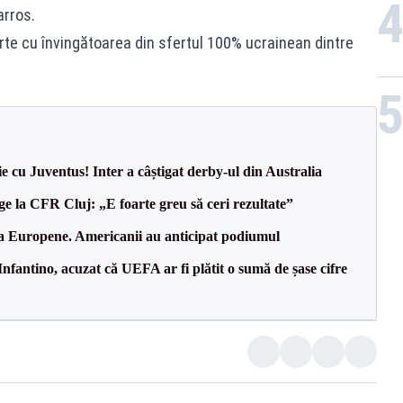
arros.
te cu învingătoarea din sfertul 100% ucrainean dintre
ie cu Juventus! Inter a câștigat derby-ul din Australia
e la CFR Cluj: „E foarte greu să ceri rezultate”
 la Europene. Americanii au anticipat podiumul
nfantino, acuzat că UEFA ar fi plătit o sumă de șase cifre