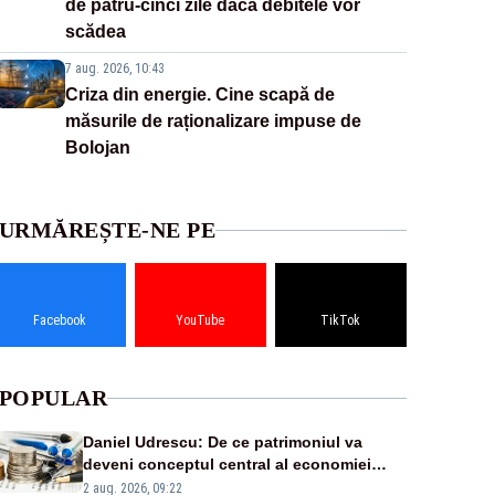
de patru-cinci zile dacă debitele vor
scădea
7 aug. 2026, 10:43
Criza din energie. Cine scapă de
măsurile de raționalizare impuse de
Bolojan
URMĂREȘTE-NE PE
Facebook
YouTube
TikTok
POPULAR
Daniel Udrescu: De ce patrimoniul va
deveni conceptul central al economiei
viitoare?
2 aug. 2026, 09:22