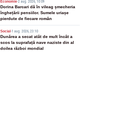
4
Economie
-
2 aug. 2026, 10:09
Dorina Barcari dă în vileag șmecheria
înghețării pensiilor. Sumele uriașe
pierdute de fiecare român
5
Social
-
1 aug. 2026, 23:10
Dunărea a secat atât de mult încât a
scos la suprafață nave naziste din al
doilea război mondial