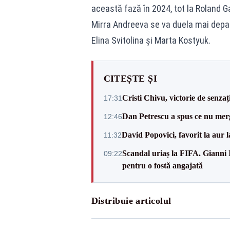
această fază în 2024, tot la Roland G
Mirra Andreeva se va duela mai depar
Elina Svitolina și Marta Kostyuk.
CITEȘTE ȘI
Cristi Chivu, victorie de senzaț
17:31
Dan Petrescu a spus ce nu merg
12:46
David Popovici, favorit la aur
11:32
Scandal uriaș la FIFA. Gianni I
09:22
pentru o fostă angajată
Distribuie articolul