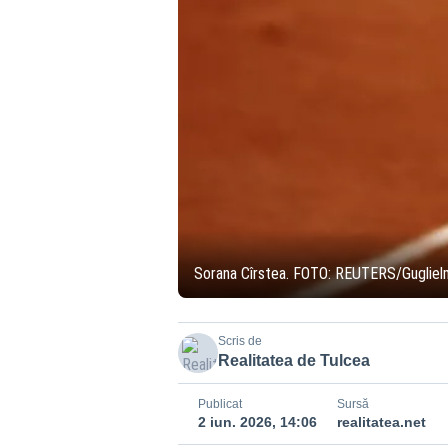
Sorana Cîrstea. FOTO: REUTERS/Guglie
Scris de
Realitatea de Tulcea
Publicat
Sursă
2 iun. 2026, 14:06
realitatea.net