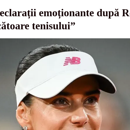
declarații emoționante după 
toare tenisului”