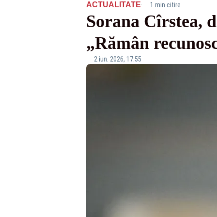
·
ACTUALITATE
1 min citire
Sorana Cîrstea, 
„Rămân recunoscă
2 iun. 2026, 17:55