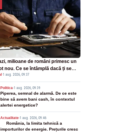
azi, milioane de români primesc un
pt nou. Ce se întâmplă dacă ți se
l
·
1 aug. 2026, 09:37
ică un produs
2
Politica
-
1 aug. 2026, 09:39
Piperea, semnal de alarmă. De ce este
bine să avem bani cash, în contextul
alertei energetice?
3
Actualitate
-
1 aug. 2026, 09:46
România, la limita tehnică a
importurilor de energie. Prețurile cresc