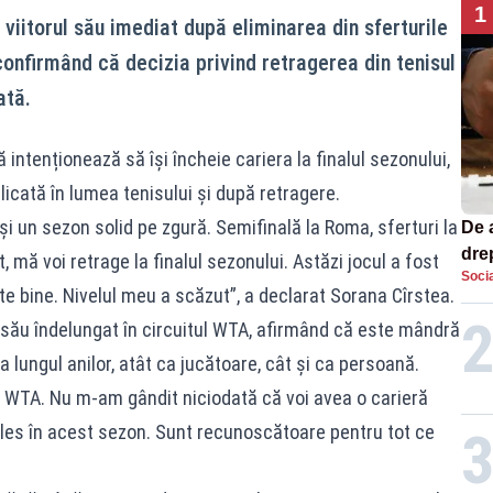
1
viitorul său imediat după eliminarea din sferturile
confirmând că decizia privind retragerea din tenisul
ată.
intenționează să își încheie cariera la finalul sezonului,
icată în lumea tenisului și după retragere.
și un sezon solid pe zgură. Semifinală la Roma, sferturi la
De 
dre
mă voi retrage la finalul sezonului. Astăzi jocul a fost
Socia
str
te bine. Nivelul meu a scăzut”, a declarat Sorana Cîrstea.
l său îndelungat în circuitul WTA, afirmând că este mândră
a lungul anilor, atât ca jucătoare, cât și ca persoană.
 WTA. Nu m-am gândit niciodată că voi avea o carieră
ales în acest sezon. Sunt recunoscătoare pentru tot ce