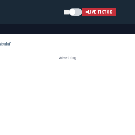
Schimba tema
LIVE TIKTOK
isului”
Advertising