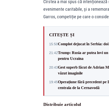
Cîrstea a mai spus că intenționează s
evenimente caritabile, și a rememor
Garros, competiție pe care o consideră
CITEȘTE ȘI
Complot dejucat în Serbia: doi 
15:50
Trump: Rusia ar putea lovi un
21:42
pentru Ucraina
Gest superb făcut de Adrian Mu
20:43
văzut imaginile
Operațiune fără precedent pe 
19:45
centrala de la Cernavodă
Distribuie articolul