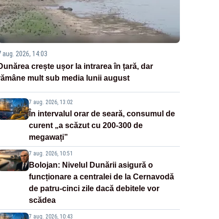
7 aug. 2026, 14:03
Dunărea crește ușor la intrarea în țară, dar
rămâne mult sub media lunii august
7 aug. 2026, 13:02
În intervalul orar de seară, consumul de
curent „a scăzut cu 200-300 de
megawați”
7 aug. 2026, 10:51
Bolojan: Nivelul Dunării asigură o
funcționare a centralei de la Cernavodă
de patru-cinci zile dacă debitele vor
scădea
7 aug. 2026, 10:43