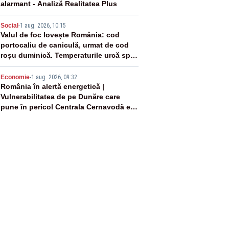
alarmant - Analiză Realitatea Plus
4
Social
-
1 aug. 2026, 10:15
Valul de foc lovește România: cod
portocaliu de caniculă, urmat de cod
roșu duminică. Temperaturile urcă spre
40°C
5
Economie
-
1 aug. 2026, 09:32
România în alertă energetică |
Vulnerabilitatea de pe Dunăre care
pune în pericol Centrala Cernavodă era
cunoscută de pe vremea lui Ceaușescu