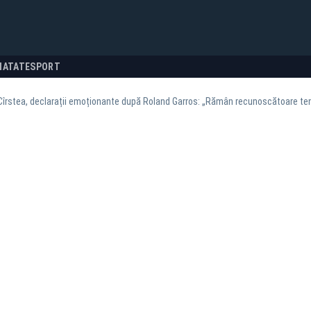
NATATE
SPORT
îrstea, declarații emoționante după Roland Garros: „Rămân recunoscătoare ten