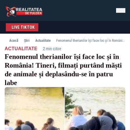
LIVE TIKTOK
Acasă
Știri
Actualitate
Fenomenul therianilor își face loc și în România! Tineri, filmați purtând măști de animale și deplasându-se în patru labe
·
ACTUALITATE
2 min citire
Fenomenul therianilor își face loc și în
România! Tineri, filmați purtând măști
de animale și deplasându-se în patru
labe