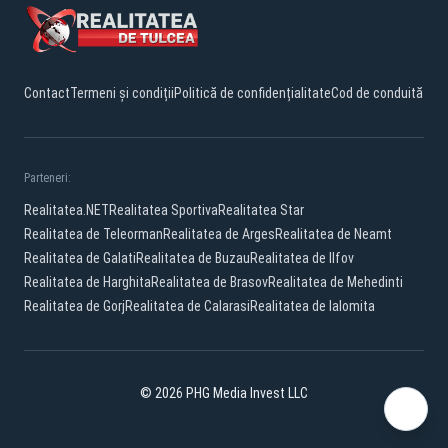
Contact
Termeni și condiții
Politică de confidențialitate
Cod de conduită
Parteneri:
Realitatea.NET
Realitatea Sportiva
Realitatea Star
Realitatea de Teleorman
Realitatea de Arges
Realitatea de Neamt
Realitatea de Galati
Realitatea de Buzau
Realitatea de Ilfov
Realitatea de Harghita
Realitatea de Brasov
Realitatea de Mehedinti
Realitatea de Gorj
Realitatea de Calarasi
Realitatea de Ialomita
© 2026 PHG Media Invest LLC
Facebook
YouTube
TikTok