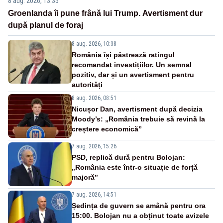
8 aug. 2026, 13:35
Groenlanda îi pune frână lui Trump. Avertisment dur
după planul de foraj
8 aug. 2026, 10:38
România își păstrează ratingul
recomandat investițiilor. Un semnal
pozitiv, dar și un avertisment pentru
autorități
8 aug. 2026, 08:51
Nicușor Dan, avertisment după decizia
Moody’s: „România trebuie să revină la
creștere economică”
7 aug. 2026, 15:26
PSD, replică dură pentru Bolojan:
„România este într-o situație de forță
majoră”
7 aug. 2026, 14:51
Ședința de guvern se amână pentru ora
15:00. Bolojan nu a obținut toate avizele