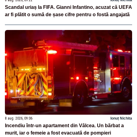
8 aug. 2026, 09:22
Ionuț Nichita
Scandal uriaș la FIFA. Gianni Infantino, acuzat că UEFA
ar fi plătit o sumă de șase cifre pentru o fostă angajată
8 aug. 2026, 09:06
Ionuț Nichita
Incendiu într-un apartament din Vâlcea. Un bărbat a
murit, iar o femeie a fost evacuată de pompieri