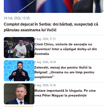
24 feb. 2026, 15:50
Complot dejucat în Serbia: doi bărbați, suspectați că
plănuiau asasinarea lui Vučić
8 aug. 2026, 17:31
Cristi Chivu, victorie de senzație cu
Juventus! Inter a câștigat derby-ul din
Australia
8 aug. 2026, 16:39
Zelenski, mesaj dur pentru Vučić la
Belgrad: „Ucraina nu are timp pentru
scepticism”
8 aug. 2026, 15:42
Mutare importantă în Ungaria. Pe cine
vrea Péter Magyar la președinție