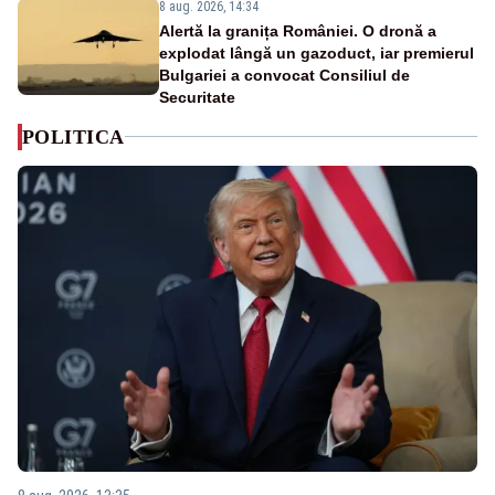
8 aug. 2026, 14:34
Alertă la granița României. O dronă a
explodat lângă un gazoduct, iar premierul
Bulgariei a convocat Consiliul de
Securitate
POLITICA