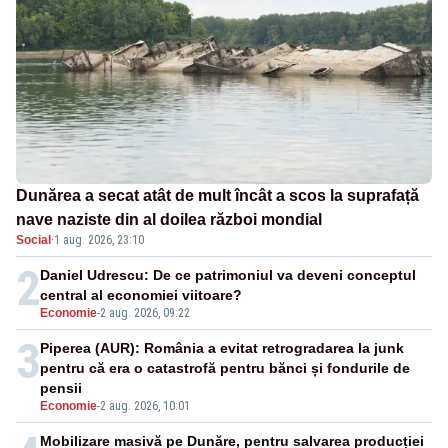
Dunărea a secat atât de mult încât a scos la suprafață
nave naziste din al doilea război mondial
Social
·
1 aug. 2026, 23:10
2
Daniel Udrescu: De ce patrimoniul va deveni conceptul
central al economiei viitoare?
Economie
-
2 aug. 2026, 09:22
3
Piperea (AUR): România a evitat retrogradarea la junk
pentru că era o catastrofă pentru bănci și fondurile de
pensii
Economie
-
2 aug. 2026, 10:01
Mobilizare masivă pe Dunăre, pentru salvarea producției