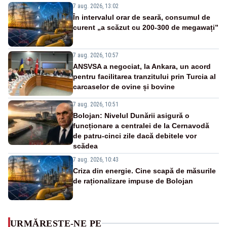
7 aug. 2026, 13:02
În intervalul orar de seară, consumul de
curent „a scăzut cu 200-300 de megawați”
7 aug. 2026, 10:57
ANSVSA a negociat, la Ankara, un acord
pentru facilitarea tranzitului prin Turcia al
carcaselor de ovine și bovine
7 aug. 2026, 10:51
Bolojan: Nivelul Dunării asigură o
funcționare a centralei de la Cernavodă
de patru-cinci zile dacă debitele vor
scădea
7 aug. 2026, 10:43
Criza din energie. Cine scapă de măsurile
de raționalizare impuse de Bolojan
URMĂREȘTE-NE PE