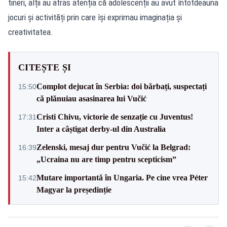
tineri, alții au atras atenția că adolescenții au avut întotdeauna
jocuri și activități prin care își exprimau imaginația și
creativitatea.
CITEȘTE ȘI
Complot dejucat în Serbia: doi bărbați, suspectați
15:50
că plănuiau asasinarea lui Vučić
Cristi Chivu, victorie de senzație cu Juventus!
17:31
Inter a câștigat derby-ul din Australia
Zelenski, mesaj dur pentru Vučić la Belgrad:
16:39
„Ucraina nu are timp pentru scepticism”
Mutare importantă în Ungaria. Pe cine vrea Péter
15:42
Magyar la președinție