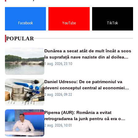
Facebook
YouTube
TikTok
POPULAR
Dunărea a secat atât de mult încât a scos
la suprafață nave naziste din al doilea
război mondial
1 aug. 2026, 23:10
Daniel Udrescu: De ce patrimoniul va
deveni conceptul central al economiei
viitoare?
2 aug. 2026, 09:22
Piperea (AUR): România a evitat
retrogradarea la junk pentru că era o
catastrofă pentru bănci și fondurile de
2 aug. 2026, 10:01
pensii