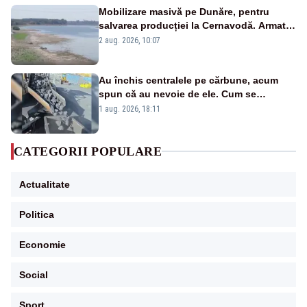
Mobilizare masivă pe Dunăre, pentru
salvarea producției la Cernavodă. Armata
va detona o stâncă și va devia apa
2 aug. 2026, 10:07
fluviului - IMAGINI AERIENE
Au închis centralele pe cărbune, acum
spun că au nevoie de ele. Cum se
pasează vina în plină criză energetică
1 aug. 2026, 18:11
CATEGORII POPULARE
Actualitate
Politica
Economie
Social
Sport