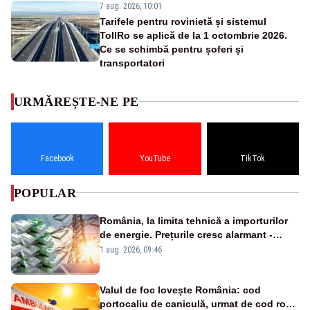
7 aug. 2026, 10:01
Tarifele pentru rovinietă și sistemul
TollRo se aplică de la 1 octombrie 2026.
Ce se schimbă pentru șoferi și
transportatori
URMĂREȘTE-NE PE
Facebook
YouTube
TikTok
POPULAR
România, la limita tehnică a importurilor
de energie. Prețurile cresc alarmant -
Analiză Realitatea Plus
1 aug. 2026, 09:46
Valul de foc lovește România: cod
portocaliu de caniculă, urmat de cod roșu