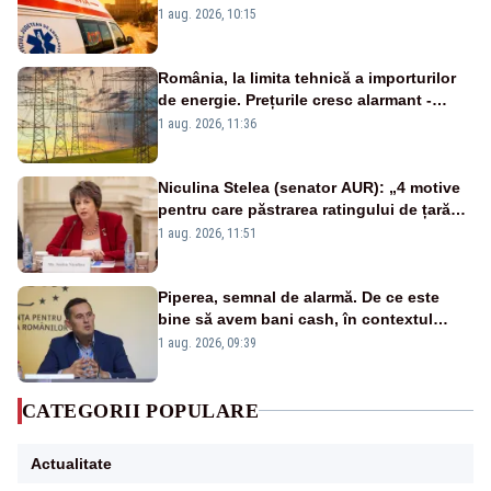
duminică. Temperaturile urcă spre 40°C
1 aug. 2026, 10:15
România, la limita tehnică a importurilor
de energie. Prețurile cresc alarmant -
Analiză Realitatea Plus
1 aug. 2026, 11:36
Niculina Stelea (senator AUR): „4 motive
pentru care păstrarea ratingului de țară
nu este o reușită pentru Guvernul
1 aug. 2026, 11:51
Bolojan”
Piperea, semnal de alarmă. De ce este
bine să avem bani cash, în contextul
alertei energetice?
1 aug. 2026, 09:39
CATEGORII POPULARE
Actualitate