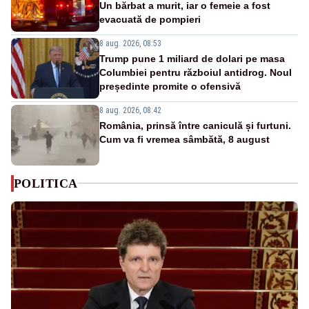
Un bărbat a murit, iar o femeie a fost
evacuată de pompieri
8 aug. 2026, 08:53
Trump pune 1 miliard de dolari pe masa
Columbiei pentru războiul antidrog. Noul
președinte promite o ofensivă
8 aug. 2026, 08:42
România, prinsă între caniculă și furtuni.
Cum va fi vremea sâmbătă, 8 august
POLITICA