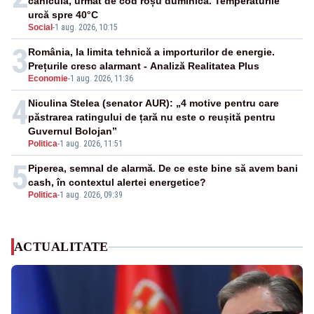
caniculă, urmat de cod roșu duminică. Temperaturile
urcă spre 40°C
Social
-
1 aug. 2026, 10:15
3
România, la limita tehnică a importurilor de energie.
Prețurile cresc alarmant - Analiză Realitatea Plus
Economie
-
1 aug. 2026, 11:36
4
Niculina Stelea (senator AUR): „4 motive pentru care
păstrarea ratingului de țară nu este o reușită pentru
Guvernul Bolojan”
Politica
-
1 aug. 2026, 11:51
5
Piperea, semnal de alarmă. De ce este bine să avem bani
cash, în contextul alertei energetice?
Politica
-
1 aug. 2026, 09:39
ACTUALITATE