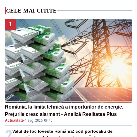
CELE MAI CITITE
1
România, la limita tehnică a importurilor de energie.
Prețurile cresc alarmant - Analiză Realitatea Plus
Actualitate
·
1 aug. 2026, 09:46
2
Valul de foc lovește România: cod portocaliu de