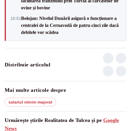
facilitarea tranzitului prin Turcia al carcaselor de
ovine și bovine
Bolojan: Nivelul Dunării asigură o funcționare a
10:51
centralei de la Cernavodă de patru-cinci zile dacă
debitele vor scădea
Distribuie articolul
Mai multe articole despre
salariul minim majorat
Urmărește știrile Realitatea de Tulcea și pe
Google
News