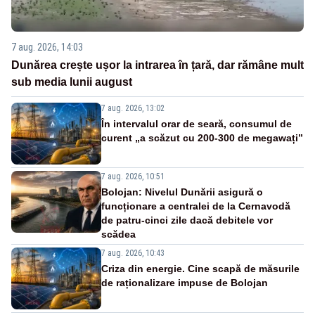
7 aug. 2026, 14:03
Dunărea crește ușor la intrarea în țară, dar rămâne mult
sub media lunii august
7 aug. 2026, 13:02
În intervalul orar de seară, consumul de
curent „a scăzut cu 200-300 de megawați”
7 aug. 2026, 10:51
Bolojan: Nivelul Dunării asigură o
funcționare a centralei de la Cernavodă
de patru-cinci zile dacă debitele vor
scădea
7 aug. 2026, 10:43
Criza din energie. Cine scapă de măsurile
de raționalizare impuse de Bolojan