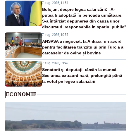
7 aug. 2026, 11:51
Bolojan, despre legea salarizării: „Ar
putea fi adoptată în perioada următoare.
S-a întârziat depunerea din cauza unor
discursuri iresponsabile în spaţiul public”
7 aug. 2026, 10:57
ANSVSA a negociat, la Ankara, un acord
pentru facilitarea tranzitului prin Turcia al
carcaselor de ovine și bovine
7 aug. 2026, 09:49
Senatorii și deputații rămân la muncă.
Sesiunea extraordinară, prelungită până
la votul pe legea salarizării
ECONOMIE