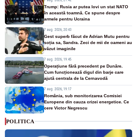
Trump: Rusia ar putea lovi un stat NATO
în această toamnă. Ce spune despre
armele pentru Ucraina
7 aug. 2026, 20:43
Gest superb făcut de Adrian Mutu pentru
soția sa, Sandra. Zeci de mii de oameni au
văzut imaginile
7 aug. 2026, 19:45
Operațiune fără precedent pe Dunăre.
Cum funcționează digul din barje care
ajută centrala de la Cernavodă
7 aug. 2026, 19:17
România, sub monitorizarea Comisiei
Europene din cauza crizei energetice. Ce
cere Victor Negrescu
POLITICA