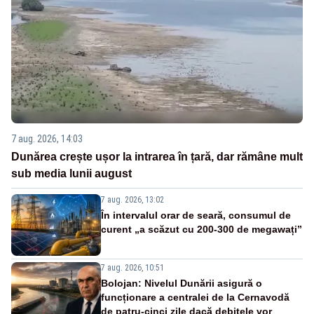
7 aug. 2026, 14:03
Dunărea crește ușor la intrarea în țară, dar rămâne mult
sub media lunii august
7 aug. 2026, 13:02
În intervalul orar de seară, consumul de
curent „a scăzut cu 200-300 de megawați”
7 aug. 2026, 10:51
Bolojan: Nivelul Dunării asigură o
funcționare a centralei de la Cernavodă
de patru-cinci zile dacă debitele vor