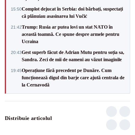
Complot dejucat în Serbia: doi bărbați, suspectați
15:50
că plănuiau asasinarea lui Vučić
Trump: Rusia ar putea lovi un stat NATO în
21:42
această toamnă. Ce spune despre armele pentru
Ucraina
Gest superb făcut de Adrian Mutu pentru soția sa,
20:43
Sandra. Zeci de mii de oameni au văzut imaginile
Operațiune fără precedent pe Dunăre. Cum
19:45
funcționează digul din barje care ajută centrala de
la Cernavodă
Distribuie articolul