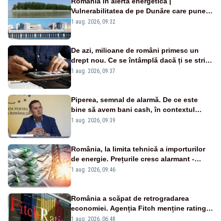
România în alertă energetică |
Vulnerabilitatea de pe Dunăre care pune
în pericol Centrala Cernavodă era
1 aug. 2026, 09:32
cunoscută de pe vremea lui Ceaușescu
De azi, milioane de români primesc un
drept nou. Ce se întâmplă dacă ți se strică
un produs
1 aug. 2026, 09:37
Piperea, semnal de alarmă. De ce este
bine să avem bani cash, în contextul
alertei energetice?
1 aug. 2026, 09:39
România, la limita tehnică a importurilor
de energie. Prețurile cresc alarmant -
Analiză Realitatea Plus
1 aug. 2026, 09:46
România a scăpat de retrogradarea
economiei. Agenția Fitch menține ratingul
„BBB-” cu perspectivă negativă
1 aug. 2026, 06:48