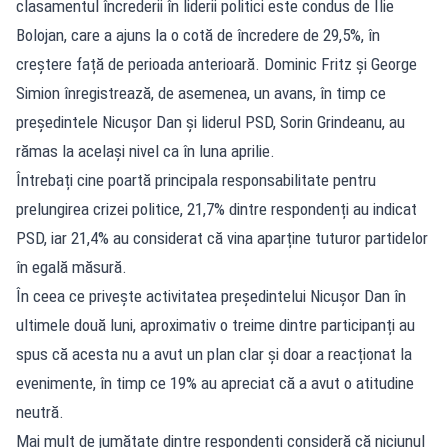
clasamentul încrederii în liderii politici este condus de Ilie
Bolojan, care a ajuns la o cotă de încredere de 29,5%, în
creștere față de perioada anterioară. Dominic Fritz și George
Simion înregistrează, de asemenea, un avans, în timp ce
președintele Nicușor Dan și liderul PSD, Sorin Grindeanu, au
rămas la același nivel ca în luna aprilie.
Întrebați cine poartă principala responsabilitate pentru
prelungirea crizei politice, 21,7% dintre respondenți au indicat
PSD, iar 21,4% au considerat că vina aparține tuturor partidelor
în egală măsură.
În ceea ce privește activitatea președintelui Nicușor Dan în
ultimele două luni, aproximativ o treime dintre participanți au
spus că acesta nu a avut un plan clar și doar a reacționat la
evenimente, în timp ce 19% au apreciat că a avut o atitudine
neutră.
Mai mult de jumătate dintre respondenți consideră că niciunul