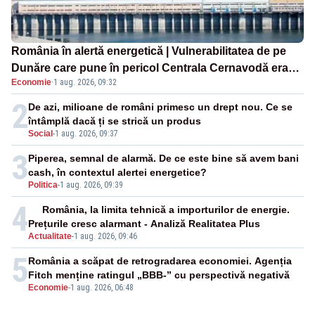
România în alertă energetică | Vulnerabilitatea de pe
Dunăre care pune în pericol Centrala Cernavodă era
Economie
·
1 aug. 2026, 09:32
cunoscută de pe vremea lui Ceaușescu
2
De azi, milioane de români primesc un drept nou. Ce se
întâmplă dacă ți se strică un produs
Social
-
1 aug. 2026, 09:37
3
Piperea, semnal de alarmă. De ce este bine să avem bani
cash, în contextul alertei energetice?
Politica
-
1 aug. 2026, 09:39
4
România, la limita tehnică a importurilor de energie.
Prețurile cresc alarmant - Analiză Realitatea Plus
Actualitate
-
1 aug. 2026, 09:46
5
România a scăpat de retrogradarea economiei. Agenția
Fitch menține ratingul „BBB-” cu perspectivă negativă
Economie
-
1 aug. 2026, 06:48