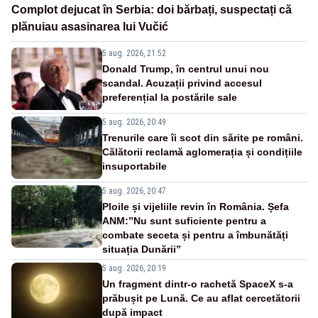
Complot dejucat în Serbia: doi bărbați, suspectați că
plănuiau asasinarea lui Vučić
5 aug. 2026, 21:52
Donald Trump, în centrul unui nou
scandal. Acuzații privind accesul
preferențial la postările sale
5 aug. 2026, 20:49
Trenurile care îi scot din sărite pe români.
Călătorii reclamă aglomerația și condițiile
insuportabile
5 aug. 2026, 20:47
Ploile și vijeliile revin în România. Șefa
ANM:”Nu sunt suficiente pentru a
combate seceta și pentru a îmbunătăți
situația Dunării”
5 aug. 2026, 20:19
Un fragment dintr-o rachetă SpaceX s-a
prăbușit pe Lună. Ce au aflat cercetătorii
după impact