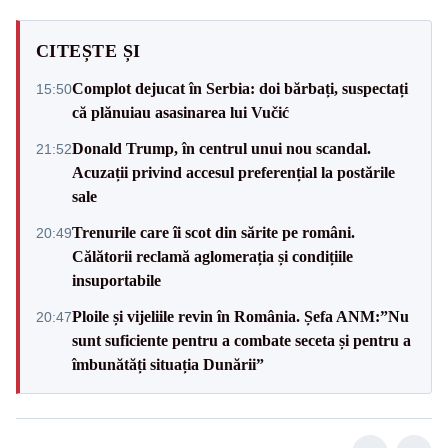
CITEȘTE ȘI
Complot dejucat în Serbia: doi bărbați, suspectați
15:50
că plănuiau asasinarea lui Vučić
Donald Trump, în centrul unui nou scandal.
21:52
Acuzații privind accesul preferențial la postările
sale
Trenurile care îi scot din sărite pe români.
20:49
Călătorii reclamă aglomerația și condițiile
insuportabile
Ploile și vijeliile revin în România. Șefa ANM:”Nu
20:47
sunt suficiente pentru a combate seceta și pentru a
îmbunătăți situația Dunării”