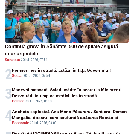
Continuă greva în Sănătate. 500 de spitale asigură
doar urgențele
Sanatate
·
30 iul. 2026, 07:51
2
Fermierii ies în stradă, astăzi, în fața Guvernului!
Social
-
30 iul. 2026, 07:54
3
Manevră mascată. Salarii mărite în secret la Ministerul
Dezvoltării în timp ce medicii ies în stradă
Politica
-
30 iul. 2026, 08:00
4
Ancheta explozivă Ana Maria Păcuraru: Șantierul Damen
Mangalia, dosarul care scufundă apărarea României
Economie
-
30 iul. 2026, 08:09
Dezvăluiri INCENDIARE marca Rizea TV: Ion Bazac, în