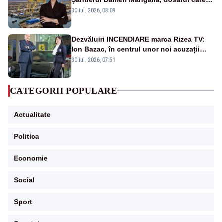
scufundă apărarea României
30 iul. 2026, 08:09
Dezvăluiri INCENDIARE marca Rizea TV:
Ion Bazac, în centrul unor noi acuzații
publice
30 iul. 2026, 07:51
CATEGORII POPULARE
Actualitate
Politica
Economie
Social
Sport