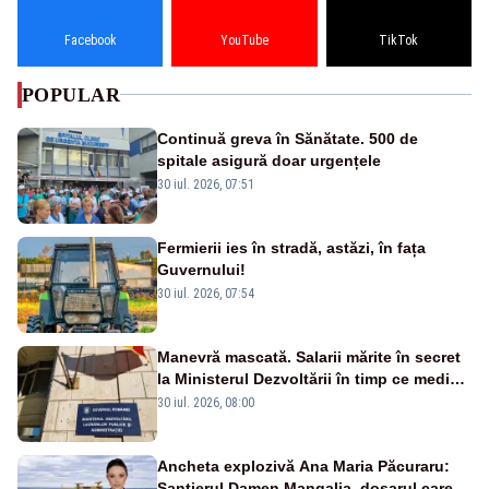
Facebook
YouTube
TikTok
POPULAR
Continuă greva în Sănătate. 500 de
spitale asigură doar urgențele
30 iul. 2026, 07:51
Fermierii ies în stradă, astăzi, în fața
Guvernului!
30 iul. 2026, 07:54
Manevră mascată. Salarii mărite în secret
la Ministerul Dezvoltării în timp ce medicii
ies în stradă
30 iul. 2026, 08:00
Ancheta explozivă Ana Maria Păcuraru:
Șantierul Damen Mangalia, dosarul care