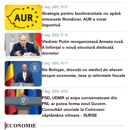
5 aug. 2026, 19:37
Strategia pentru biodiversitate nu apără
interesele României. AUR a votat
împotrivă
5 aug. 2026, 17:15
Vladimir Putin reorganizează Armata rusă.
A înființat o nouă structură dedicată
dronelor
5 aug. 2026, 16:11
Ilie Bolojan, discuții cu mediul de afaceri
despre economie, taxe și reformele fiscale
5 aug. 2026, 14:55
PSD, UDMR și aripa conservatoare din
PNL ar putea forma noul Guvern.
Consultări cruciale la Cotroceni
săptămâna viitoare - SURSE
ECONOMIE