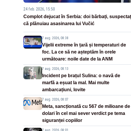
24 feb. 2026, 15:50
Complot dejucat în Serbia: doi bărbați, suspectaț
că plănuiau asasinarea lui Vučić
7 aug. 2026, 08:38
Vijelii extreme în țară și temperaturi de
foc. La ce să ne așteptăm în orele
următoare: noile date de la ANM
7 aug. 2026, 08:13
Incident pe brațul Sulina: o navă de
marfă a eșuat la mal. Mai multe
ambarcațiuni, lovite
7 aug. 2026, 08:07
Meta, sancționată cu 567 de milioane de
dolari în cel mai sever verdict pe tema
siguranței copiilor
7 aug. 2026, 08:01