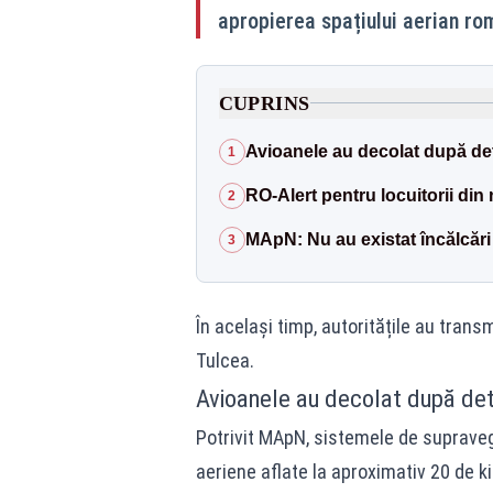
apropierea spațiului aerian rom
CUPRINS
Avioanele au decolat după det
1
RO-Alert pentru locuitorii din
2
MApN: Nu au existat încălcări 
3
În același timp, autoritățile au trans
Tulcea.
Avioanele au decolat după det
Potrivit MApN, sistemele de supraveghe
aeriene aflate la aproximativ 20 de kil