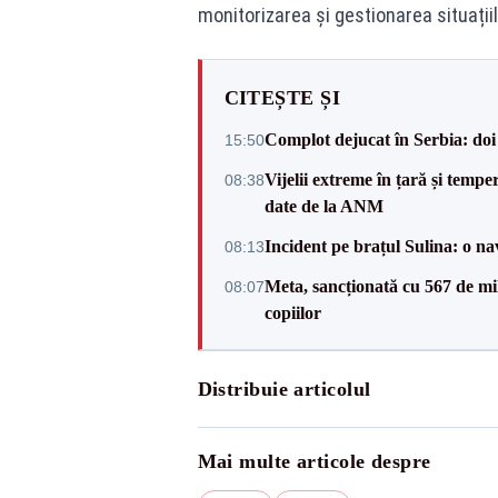
monitorizarea și gestionarea situațiil
CITEȘTE ȘI
Complot dejucat în Serbia: doi 
15:50
Vijelii extreme în țară și tempe
08:38
date de la ANM
Incident pe brațul Sulina: o na
08:13
Meta, sancționată cu 567 de mil
08:07
copiilor
Distribuie articolul
Mai multe articole despre