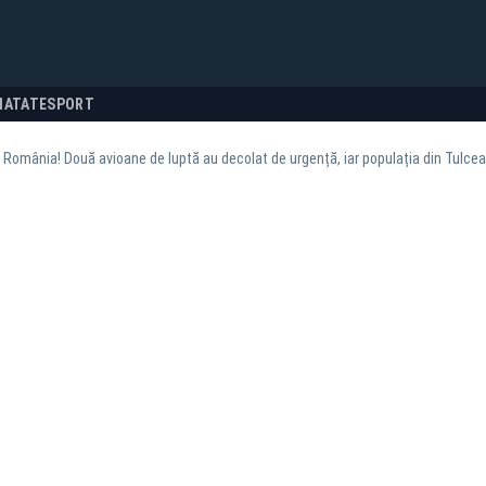
NATATE
SPORT
n România! Două avioane de luptă au decolat de urgență, iar populația din Tulcea