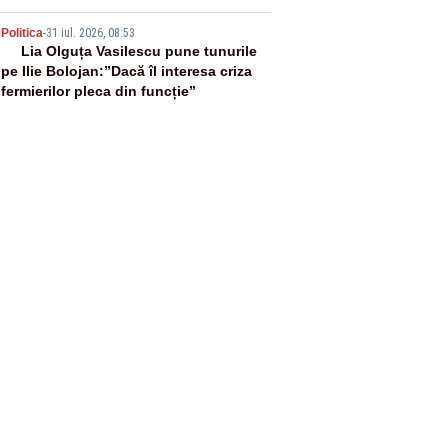
5
Politica
-
31 iul. 2026, 08:53
Lia Olguța Vasilescu pune tunurile
pe Ilie Bolojan:”Dacă îl interesa criza
fermierilor pleca din funcție”