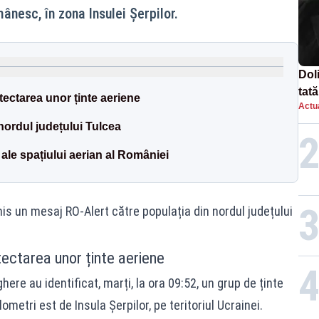
ânesc, în zona Insulei Șerpilor.
Doli
tată
ectarea unor ținte aeriene
Actua
 nordul județului Tulcea
ale spațiului aerian al României
mis un mesaj RO-Alert către populația din nordul județului
ectarea unor ținte aeriene
re au identificat, marți, la ora 09:52, un grup de ținte
ometri est de Insula Șerpilor, pe teritoriul Ucrainei.