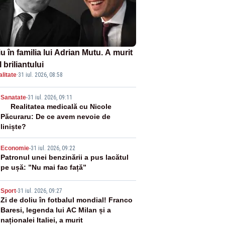
u în familia lui Adrian Mutu. A murit
l briliantului
litate
·
31 iul. 2026, 08:58
2
Sanatate
-
31 iul. 2026, 09:11
Realitatea medicală cu Nicole
Păcuraru: De ce avem nevoie de
liniște?
3
Economie
-
31 iul. 2026, 09:22
Patronul unei benzinării a pus lacătul
pe ușă: ”Nu mai fac față”
4
Sport
-
31 iul. 2026, 09:27
Zi de doliu în fotbalul mondial! Franco
Baresi, legenda lui AC Milan și a
naționalei Italiei, a murit