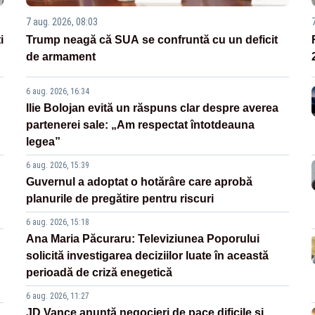
7 aug. 2026, 08:03
i
Trump neagă că SUA se confruntă cu un deficit
de armament
6 aug. 2026, 16:34
Ilie Bolojan evită un răspuns clar despre averea
partenerei sale: „Am respectat întotdeauna
legea”
6 aug. 2026, 15:39
Guvernul a adoptat o hotărâre care aprobă
planurile de pregătire pentru riscuri
6 aug. 2026, 15:18
Ana Maria Păcuraru: Televiziunea Poporului
solicită investigarea deciziilor luate în această
perioadă de criză enegetică
6 aug. 2026, 11:27
JD Vance anunță negocieri de pace dificile și