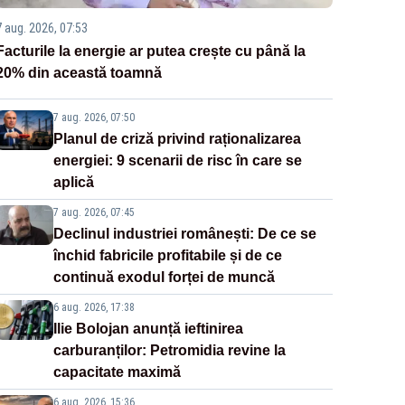
7 aug. 2026, 07:53
Facturile la energie ar putea crește cu până la
20% din această toamnă
7 aug. 2026, 07:50
Planul de criză privind raționalizarea
energiei: 9 scenarii de risc în care se
aplică
7 aug. 2026, 07:45
Declinul industriei românești: De ce se
închid fabricile profitabile și de ce
continuă exodul forței de muncă
6 aug. 2026, 17:38
Ilie Bolojan anunță ieftinirea
carburanților: Petromidia revine la
capacitate maximă
6 aug. 2026, 15:36