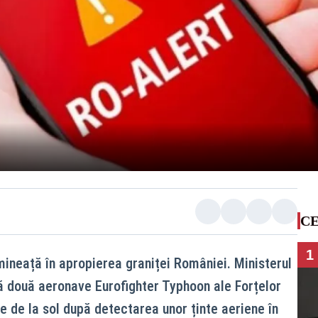
CE
1
ineață în apropierea graniței României. Ministerul
ă două aeronave Eurofighter Typhoon ale Forțelor
te de la sol după detectarea unor ținte aeriene în