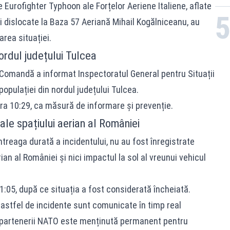
Eurofighter Typhoon ale Forțelor Aeriene Italiene, aflate
și dislocate la Baza 57 Aeriană Mihail Kogălniceanu, au
rea situației.
nordul județului Tulcea
de Comandă a informat Inspectoratul General pentru Situații
opulației din nordul județului Tulcea.
ora 10:29, ca măsură de informare și prevenție.
ale spațiului aerian al României
întreaga durată a incidentului, nu au fost înregistrate
ian al României și nici impactul la sol al vreunui vehicul
11:05, după ce situația a fost considerată încheiată.
stfel de incidente sunt comunicate în timp real
cu partenerii NATO este menținută permanent pentru