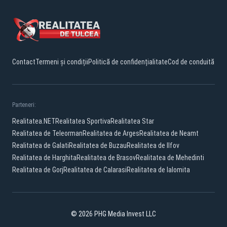
Contact
Termeni și condiții
Politică de confidențialitate
Cod de conduită
Parteneri:
Realitatea.NET
Realitatea Sportiva
Realitatea Star
Realitatea de Teleorman
Realitatea de Arges
Realitatea de Neamt
Realitatea de Galati
Realitatea de Buzau
Realitatea de Ilfov
Realitatea de Harghita
Realitatea de Brasov
Realitatea de Mehedinti
Realitatea de Gorj
Realitatea de Calarasi
Realitatea de Ialomita
© 2026 PHG Media Invest LLC
Facebook
YouTube
TikTok