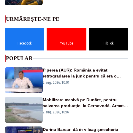
URMĂREȘTE-NE PE
Facebook
YouTube
TikTok
POPULAR
Piperea (AUR): România a evitat
retrogradarea la junk pentru că era o
catastrofă pentru bănci și fondurile de
2 aug. 2026, 10:01
pensii
Mobilizare masivă pe Dunăre, pentru
salvarea producției la Cernavodă. Armata
va detona o stâncă și va devia apa
2 aug. 2026, 10:07
fluviului - IMAGINI AERIENE
Dorina Barcari dă în vileag șmecheria