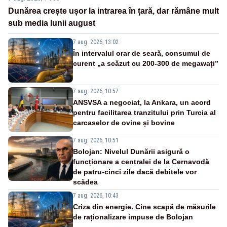
Dunărea crește ușor la intrarea în țară, dar rămâne mult
sub media lunii august
7 aug. 2026, 13:02
În intervalul orar de seară, consumul de
curent „a scăzut cu 200-300 de megawați”
7 aug. 2026, 10:57
ANSVSA a negociat, la Ankara, un acord
pentru facilitarea tranzitului prin Turcia al
carcaselor de ovine și bovine
7 aug. 2026, 10:51
Bolojan: Nivelul Dunării asigură o
funcționare a centralei de la Cernavodă
de patru-cinci zile dacă debitele vor
scădea
7 aug. 2026, 10:43
Criza din energie. Cine scapă de măsurile
de raționalizare impuse de Bolojan