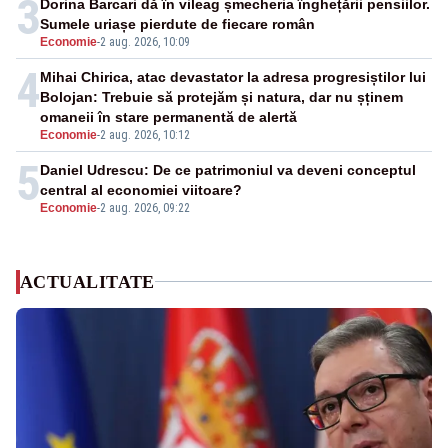
3
Dorina Barcari dă în vileag șmecheria înghețării pensiilor.
Sumele uriașe pierdute de fiecare român
Economie
-
2 aug. 2026, 10:09
4
Mihai Chirica, atac devastator la adresa progresiștilor lui
Bolojan: Trebuie să protejăm și natura, dar nu șținem
omaneii în stare permanentă de alertă
Economie
-
2 aug. 2026, 10:12
5
Daniel Udrescu: De ce patrimoniul va deveni conceptul
central al economiei viitoare?
Economie
-
2 aug. 2026, 09:22
ACTUALITATE