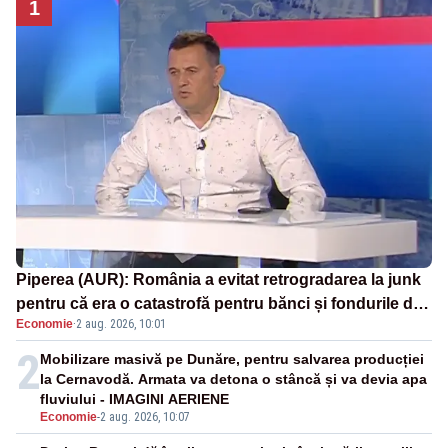
1
Piperea (AUR): România a evitat retrogradarea la junk
pentru că era o catastrofă pentru bănci și fondurile de
Economie
·
2 aug. 2026, 10:01
pensii
2
Mobilizare masivă pe Dunăre, pentru salvarea producției
la Cernavodă. Armata va detona o stâncă și va devia apa
fluviului - IMAGINI AERIENE
Economie
-
2 aug. 2026, 10:07