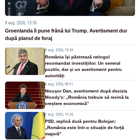
8 aug. 2026, 13:35
Groenlanda îi pune frână lui Trump. Avertisment dur
după planul de foraj
8 aug. 2026, 10:38
România își păstrează ratingul
recomandat investițiilor. Un semnal
pozitiv, dar și un avertisment pentru
autorități
8 aug. 2026, 08:51
Nicușor Dan, avertisment după decizia
Moody’s: „România trebuie să revină la
creștere economică”
7 aug. 2026, 15:26
PSD, replică dură pentru Bolojan:
„România este într-o situație de forță
majoră”