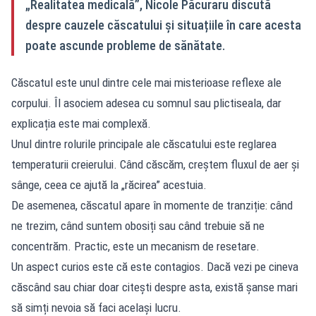
„Realitatea medicală”, Nicole Păcuraru discută
despre cauzele căscatului și situațiile în care acesta
poate ascunde probleme de sănătate.
Căscatul este unul dintre cele mai misterioase reflexe ale
corpului. Îl asociem adesea cu somnul sau plictiseala, dar
explicația este mai complexă.
Unul dintre rolurile principale ale căscatului este reglarea
temperaturii creierului. Când căscăm, creștem fluxul de aer și
sânge, ceea ce ajută la „răcirea” acestuia.
De asemenea, căscatul apare în momente de tranziție: când
ne trezim, când suntem obosiți sau când trebuie să ne
concentrăm. Practic, este un mecanism de resetare.
Un aspect curios este că este contagios. Dacă vezi pe cineva
căscând sau chiar doar citești despre asta, există șanse mari
să simți nevoia să faci același lucru.