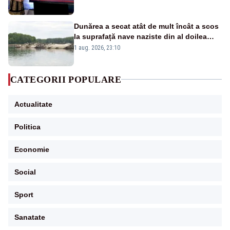
Dunărea a secat atât de mult încât a scos
la suprafață nave naziste din al doilea
război mondial
1 aug. 2026, 23:10
CATEGORII POPULARE
Actualitate
Politica
Economie
Social
Sport
Sanatate