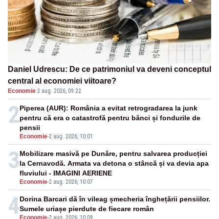
Daniel Udrescu: De ce patrimoniul va deveni conceptul
central al economiei viitoare?
Economie
·
2 aug. 2026, 09:22
2
Piperea (AUR): România a evitat retrogradarea la junk
pentru că era o catastrofă pentru bănci și fondurile de
pensii
Economie
-
2 aug. 2026, 10:01
3
Mobilizare masivă pe Dunăre, pentru salvarea producției
la Cernavodă. Armata va detona o stâncă și va devia apa
fluviului - IMAGINI AERIENE
Economie
-
2 aug. 2026, 10:07
4
Dorina Barcari dă în vileag șmecheria înghețării pensiilor.
Sumele uriașe pierdute de fiecare român
Economie
-
2 aug. 2026, 10:09