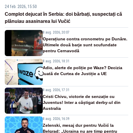
24 feb. 2026, 15:50
Complot dejucat în Serbia: doi bărbați, suspectați că
plănuiau asasinarea lui Vučić
8 aug. 2026, 20:07
Operațiune contra cronometru pe Dunăre.
Ultimele două barje sunt scufundate
pentru Cernavodă
8 aug. 2026, 18:31
Adio, alerte de poliție pe Waze? Decizia
luată de Curtea de Justiție a UE
8 aug. 2026, 17:31
Cristi Chivu, victorie de senzație cu
Juventus! Inter a câștigat derby-ul din
Australia
8 aug. 2026, 16:39
Zelenski, mesaj dur pentru Vučić la
Belgrad: „Ucraina nu are timp pentru