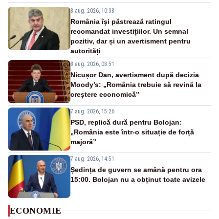
8 aug. 2026, 10:38
România își păstrează ratingul
recomandat investițiilor. Un semnal
pozitiv, dar și un avertisment pentru
autorități
8 aug. 2026, 08:51
Nicușor Dan, avertisment după decizia
Moody’s: „România trebuie să revină la
creștere economică”
7 aug. 2026, 15:26
PSD, replică dură pentru Bolojan:
„România este într-o situație de forță
majoră”
7 aug. 2026, 14:51
Ședința de guvern se amână pentru ora
15:00. Bolojan nu a obținut toate avizele
ECONOMIE