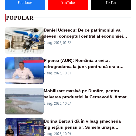
Facebook
YouTube
TikTok
POPULAR
Daniel Udrescu: De ce patrimoniul va
deveni conceptul central al economiei
viitoare?
2 aug. 2026, 09:22
Piperea (AUR): România a evitat
retrogradarea la junk pentru că era o
catastrofă pentru bănci și fondurile de
2 aug. 2026, 10:01
pensii
Mobilizare masivă pe Dunăre, pentru
salvarea producției la Cernavodă. Armata
va detona o stâncă și va devia apa
2 aug. 2026, 10:07
fluviului - IMAGINI AERIENE
Dorina Barcari dă în vileag șmecheria
înghețării pensiilor. Sumele uriașe
pierdute de fiecare român
2 aug. 2026, 10:09