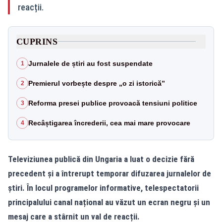
reacții.
CUPRINS
Jurnalele de știri au fost suspendate
1
Premierul vorbește despre „o zi istorică”
2
Reforma presei publice provoacă tensiuni politice
3
Recâștigarea încrederii, cea mai mare provocare
4
Televiziunea publică din Ungaria a luat o decizie fără
precedent și a întrerupt temporar difuzarea jurnalelor de
știri. În locul programelor informative, telespectatorii
principalului canal național au văzut un ecran negru și un
mesaj care a stârnit un val de reacții.