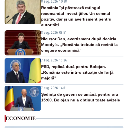
8 aug. 2026, 10:38
România își păstrează ratingul
recomandat investițiilor. Un semnal
pozitiv, dar și un avertisment pentru
autorități
8 aug. 2026, 08:51
Nicușor Dan, avertisment după decizia
Moody’s: „România trebuie să revină la
creștere economică”
7 aug. 2026, 15:26
PSD, replică dură pentru Bolojan:
„România este într-o situație de forță
majoră”
7 aug. 2026, 14:51
Ședința de guvern se amână pentru ora
15:00. Bolojan nu a obținut toate avizele
ECONOMIE