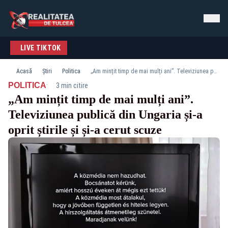
LIVE TIKTOK
Acasă
Știri
Politica
„Am mințit timp de mai mulți ani”. Televiziunea publică din Ungaria și-a oprit știrile și și-a cerut scuze
·
POLITICA
3 min citire
„Am mințit timp de mai mulți ani”.
Televiziunea publică din Ungaria și-a
oprit știrile și și-a cerut scuze