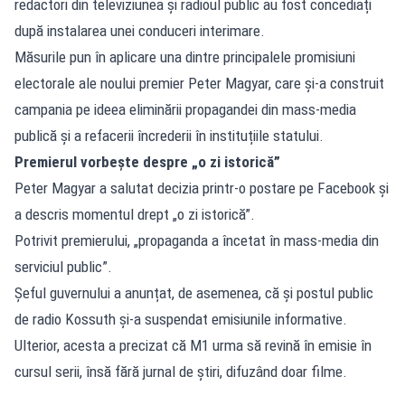
redactori din televiziunea și radioul public au fost concediați
după instalarea unei conduceri interimare.
Măsurile pun în aplicare una dintre principalele promisiuni
electorale ale noului premier Peter Magyar, care și-a construit
campania pe ideea eliminării propagandei din mass-media
publică și a refacerii încrederii în instituțiile statului.
Premierul vorbește despre „o zi istorică”
Peter Magyar a salutat decizia printr-o postare pe Facebook și
a descris momentul drept „o zi istorică”.
Potrivit premierului, „propaganda a încetat în mass-media din
serviciul public”.
Șeful guvernului a anunțat, de asemenea, că și postul public
de radio Kossuth și-a suspendat emisiunile informative.
Ulterior, acesta a precizat că M1 urma să revină în emisie în
cursul serii, însă fără jurnal de știri, difuzând doar filme.