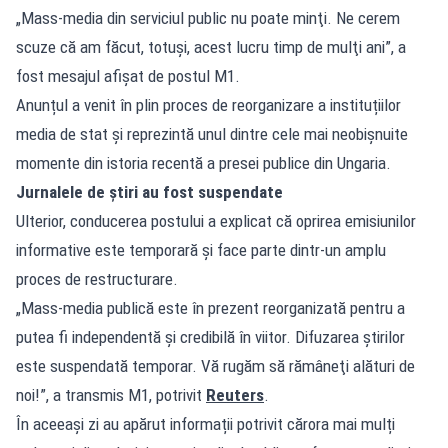
„Mass-media din serviciul public nu poate minţi. Ne cerem
scuze că am făcut, totuşi, acest lucru timp de mulţi ani”, a
fost mesajul afișat de postul M1.
Anunțul a venit în plin proces de reorganizare a instituțiilor
media de stat și reprezintă unul dintre cele mai neobișnuite
momente din istoria recentă a presei publice din Ungaria.
Jurnalele de știri au fost suspendate
Ulterior, conducerea postului a explicat că oprirea emisiunilor
informative este temporară și face parte dintr-un amplu
proces de restructurare.
„Mass-media publică este în prezent reorganizată pentru a
putea fi independentă şi credibilă în viitor. Difuzarea ştirilor
este suspendată temporar. Vă rugăm să rămâneţi alături de
noi!”, a transmis M1, potrivit
Reuters
.
În aceeași zi au apărut informații potrivit cărora mai mulți