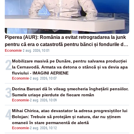
Piperea (AUR): România a evitat retrogradarea la junk
pentru că era o catastrofă pentru bănci și fondurile de
Economie
·
2 aug. 2026, 10:01
pensii
2
Mobilizare masivă pe Dunăre, pentru salvarea producției
la Cernavodă. Armata va detona o stâncă și va devia apa
fluviului - IMAGINI AERIENE
Economie
-
2 aug. 2026, 10:07
3
Dorina Barcari dă în vileag șmecheria înghețării pensiilor.
Sumele uriașe pierdute de fiecare român
Economie
-
2 aug. 2026, 10:09
4
Mihai Chirica, atac devastator la adresa progresiștilor lui
Bolojan: Trebuie să protejăm și natura, dar nu șținem
omaneii în stare permanentă de alertă
Economie
-
2 aug. 2026, 10:12