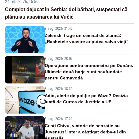
24 feb. 2026, 15:50
Complot dejucat în Serbia: doi bărbați, suspectați că
plănuiau asasinarea lui Vučić
8 aug. 2026, 21:42
Zelenski trage un semnal de alarmă:
„Rachetele voastre ar putea salva vieți”
8 aug. 2026, 20:07
Operațiune contra cronometru pe Dunăre.
Ultimele două barje sunt scufundate
pentru Cernavodă
8 aug. 2026, 18:31
Adio, alerte de poliție pe Waze? Decizia
luată de Curtea de Justiție a UE
8 aug. 2026, 17:31
Cristi Chivu, victorie de senzație cu
Juventus! Inter a câștigat derby-ul din
Australia