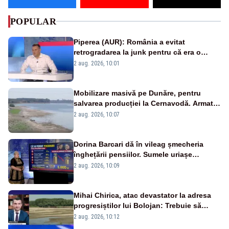
POPULAR
Piperea (AUR): România a evitat
retrogradarea la junk pentru că era o
catastrofă pentru bănci și fondurile de
2 aug. 2026, 10:01
pensii
Mobilizare masivă pe Dunăre, pentru
salvarea producției la Cernavodă. Armata
va detona o stâncă și va devia apa
2 aug. 2026, 10:07
fluviului - IMAGINI AERIENE
Dorina Barcari dă în vileag șmecheria
înghețării pensiilor. Sumele uriașe
pierdute de fiecare român
2 aug. 2026, 10:09
Mihai Chirica, atac devastator la adresa
progresiștilor lui Bolojan: Trebuie să
protejăm și natura, dar nu șținem omaneii
2 aug. 2026, 10:12
în stare permanentă de alertă