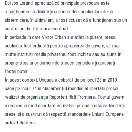
Eötvös Loránd, apreciază că principala provocare este
recâștigarea credibilității și a încrederii publicului într-un
sistem care, în ultimii ani, a fost acuzat că a funcționat sub un
control politic tot mai accentuat.
În perioada în care Viktor Orban s-a aflat la putere, presa
publică a fost criticată pentru apropierea de guvern, iar mai
multe instituții media private au fost închise sau au ajuns în
proprietatea unor oameni de afaceri considerați apropiați
fostei puteri.
În acest context, Ungaria a coborât de pe locul 23 în 2010
până pe locul 74 în clasamentul mondial al libertății presei
realizat de organizația Reporteri fără Frontiere. Fostul guvern
a respins în mod constant acuzațiile privind limitarea libertății
presei și a susținut că respectă standardele Uniunii Europene,
potrivit Reuters.