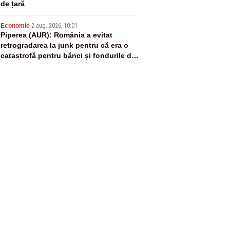
de țară
5
Economie
-
2 aug. 2026, 10:01
Piperea (AUR): România a evitat
retrogradarea la junk pentru că era o
catastrofă pentru bănci și fondurile de
pensii