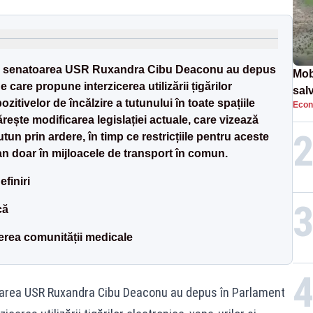
și senatoarea USR Ruxandra Cibu Deaconu au depus
Mob
 care propune interzicerea utilizării țigărilor
sal
ozitivelor de încălzire a tutunului în toate spațiile
Econ
Arm
ărește modificarea legislației actuale, care vizează
apa
un prin ardere, în timp ce restricțiile pentru aceste
n doar în mijloacele de transport în comun.
efiniri
că
inerea comunității medicale
oarea USR Ruxandra Cibu Deaconu au depus în Parlament