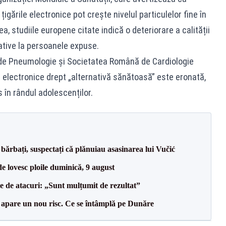
igările electronice pot crește nivelul particulelor fine în
a, studiile europene citate indică o deteriorare a calității
tative la persoanele expuse.
 de Pneumologie și Societatea Română de Cardiologie
r electronice drept „alternativă sănătoasă” este eronată,
s în rândul adolescenților.
bărbați, suspectați că plănuiau asasinarea lui Vučić
e lovesc ploile duminică, 9 august
le de atacuri: „Sunt mulțumit de rezultat”
r apare un nou risc. Ce se întâmplă pe Dunăre