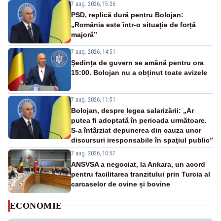
7 aug. 2026, 15:26
PSD, replică dură pentru Bolojan:
„România este într-o situație de forță
majoră”
7 aug. 2026, 14:51
Ședința de guvern se amână pentru ora
15:00. Bolojan nu a obținut toate avizele
7 aug. 2026, 11:51
Bolojan, despre legea salarizării: „Ar
putea fi adoptată în perioada următoare.
S-a întârziat depunerea din cauza unor
discursuri iresponsabile în spaţiul public”
7 aug. 2026, 10:57
ANSVSA a negociat, la Ankara, un acord
pentru facilitarea tranzitului prin Turcia al
carcaselor de ovine și bovine
ECONOMIE