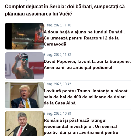
Complot dejucat în Serbia: doi bărbați, suspectați că
plănuiau asasinarea lui Vučić
8 aug. 2026, 11:40
A doua barjă a ajuns pe fundul Dunării.
Ce urmează pentru Reactorul 2 de la
Cernavodă
8 aug. 2026, 11:32
David Popovici, favorit la aur la Europene.
Americanii au anticipat podiumul
8 aug. 2026, 10:42
Lovitură pentru Trump. Instanța a blocat
sala de bal de 400 de milioane de dolari
de la Casa Albă
8 aug. 2026, 10:38
România își păstrează ratingul
recomandat investițiilor. Un semnal
pozitiv, dar și un avertisment pentru