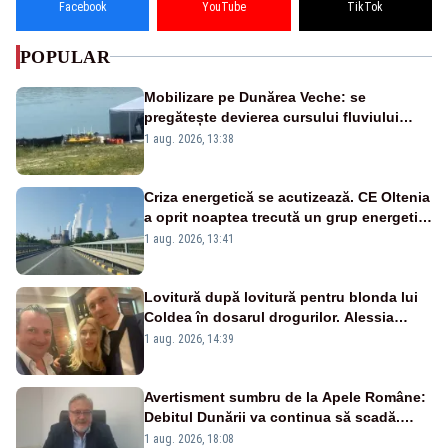
Facebook
YouTube
TikTok
POPULAR
Mobilizare pe Dunărea Veche: se
pregătește devierea cursului fluviului
către Cernavodă – VIDEO
1 aug. 2026, 13:38
Criza energetică se acutizează. CE Oltenia
a oprit noaptea trecută un grup energetic
de la Rovinari
1 aug. 2026, 13:41
Lovitură după lovitură pentru blonda lui
Coldea în dosarul drogurilor. Alessia
Păcuraru explică decizia magistraților
1 aug. 2026, 14:39
Avertisment sumbru de la Apele Române:
Debitul Dunării va continua să scadă.
Cernavodă s-ar putea închide în 4 zile
1 aug. 2026, 18:08