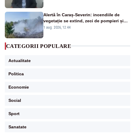
Alertă în Caraș-Severin: incendiile de
vegetație se extind, zeci de pompieri și
silvicultori se luptă cu flăcările - VIDEO
1 aug. 2026, 12:44
CATEGORII POPULARE
Actualitate
Politica
Economie
Social
Sport
Sanatate