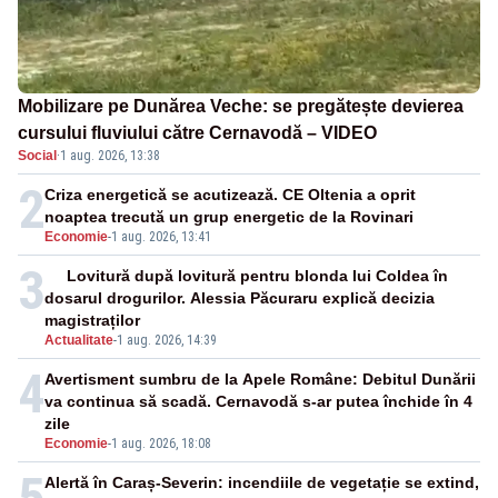
Mobilizare pe Dunărea Veche: se pregătește devierea
cursului fluviului către Cernavodă – VIDEO
Social
·
1 aug. 2026, 13:38
2
Criza energetică se acutizează. CE Oltenia a oprit
noaptea trecută un grup energetic de la Rovinari
Economie
-
1 aug. 2026, 13:41
3
Lovitură după lovitură pentru blonda lui Coldea în
dosarul drogurilor. Alessia Păcuraru explică decizia
magistraților
Actualitate
-
1 aug. 2026, 14:39
4
Avertisment sumbru de la Apele Române: Debitul Dunării
va continua să scadă. Cernavodă s-ar putea închide în 4
zile
Economie
-
1 aug. 2026, 18:08
5
Alertă în Caraș-Severin: incendiile de vegetație se extind,