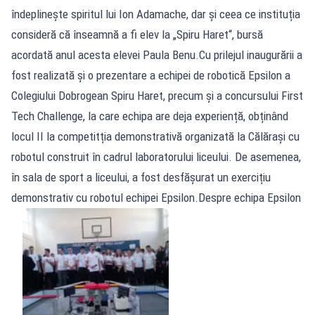
îndeplinește spiritul lui Ion Adamache, dar și ceea ce instituția
consideră că înseamnă a fi elev la „Spiru Haret“, bursă
acordată anul acesta elevei Paula Benu.Cu prilejul inaugurării a
fost realizată și o prezentare a echipei de robotică Epsilon a
Colegiului Dobrogean Spiru Haret, precum și a concursului First
Tech Challenge, la care echipa are deja experiență, obținând
locul II la competitția demonstrativă organizată la Călărași cu
robotul construit în cadrul laboratorului liceului. De asemenea,
în sala de sport a liceului, a fost desfășurat un exercițiu
demonstrativ cu robotul echipei Epsilon.Despre echipa Epsilon