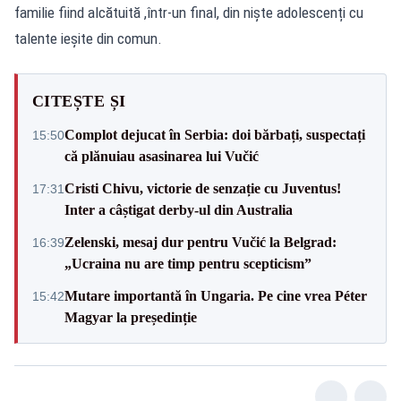
familie fiind alcătuită ,într-un final, din niște adolescenți cu
talente ieșite din comun.
CITEȘTE ȘI
Complot dejucat în Serbia: doi bărbați, suspectați
15:50
că plănuiau asasinarea lui Vučić
Cristi Chivu, victorie de senzație cu Juventus!
17:31
Inter a câștigat derby-ul din Australia
Zelenski, mesaj dur pentru Vučić la Belgrad:
16:39
„Ucraina nu are timp pentru scepticism”
Mutare importantă în Ungaria. Pe cine vrea Péter
15:42
Magyar la președinție