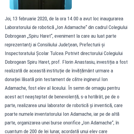
Joi, 13 februarie 2020, de la ora 14.00 a avut loc inaugurarea
Laboratorului de robotică „Ion Adamache“ din cadrul Colegiului
Dobrogean „Spiru Haret“, eveniment la care au luat parte
reprezentanţi ai Consiliului Judeţean, Prefecturii şi
Inspectoratului Şcolar Tulcea.Potrivit directorului Colegiului
Dobrogean Spiru Haret, prof. Florin Anastasiu, investiția a fost
realizată de această instituție de învățământ urmare a
donației lăsată prin testament de către inginerul Ion
Adamache, fost elev al liceului. În semn de omagiu pentru
acest act neașteptat de benevolență, s-a hotărât, pe de o
parte, realizarea unui laborator de robotică și inventică, care
poarte numele inventatorului Ion Adamache, iar pe de altă
parte, organizarea unei burse onorifice „Ion Adamache“, în
cuantum de 200 de lei lunar, acordată unui elev care