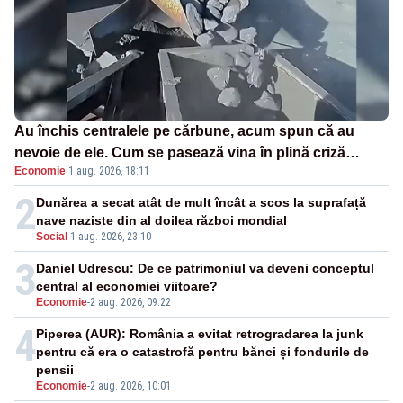
Au închis centralele pe cărbune, acum spun că au
nevoie de ele. Cum se pasează vina în plină criză
Economie
·
1 aug. 2026, 18:11
energetică
2
Dunărea a secat atât de mult încât a scos la suprafață
nave naziste din al doilea război mondial
Social
-
1 aug. 2026, 23:10
3
Daniel Udrescu: De ce patrimoniul va deveni conceptul
central al economiei viitoare?
Economie
-
2 aug. 2026, 09:22
4
Piperea (AUR): România a evitat retrogradarea la junk
pentru că era o catastrofă pentru bănci și fondurile de
pensii
Economie
-
2 aug. 2026, 10:01