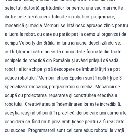
selectați datorită aptitudinilor lor pentru una sau mai multe
dintre cele trei domenii folosite în robotică: programare,
mecanică şi media.Membrii se întâlnesc aproape zilnic pentru
a lucra la robot, cu care au participat la demo-ul organizat de
echipa Velocity din Brăila, în luna ianuarie, deschizându-se,
astfel,drumul către această comunitate formată din toate
echipele de robotică din România și având prilejul să vadă
roboţii altor echipe şi să descopere ce îmbunătățiri se pot
aduce robotului."Membrii ehipei Epsilon sunt împărțiți pe 3
specializări: mecanici, programatori și media. Mecanicii se
ocupă cu proiectarea, repararea și construirea efectivă a
robotului. Creativitatea și îndemânarea lor este incredibilă,
aceștia reușind să pună în practică idei pe care unii oameni le
consideră ca fiind mult prea ambițioase pentru a fi realizate
cu succes. Programatorii sunt cei care aduc robotul la viață.