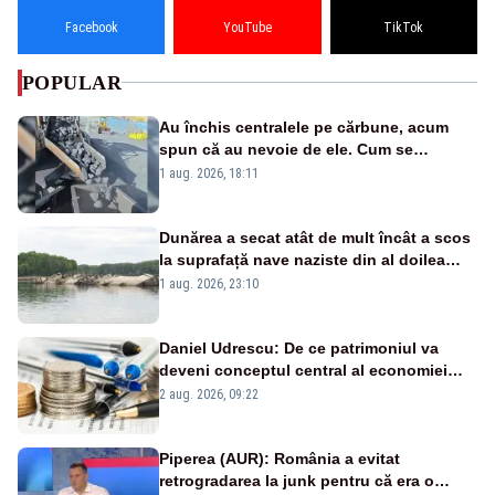
Facebook
YouTube
TikTok
POPULAR
Au închis centralele pe cărbune, acum
spun că au nevoie de ele. Cum se
pasează vina în plină criză energetică
1 aug. 2026, 18:11
Dunărea a secat atât de mult încât a scos
la suprafață nave naziste din al doilea
război mondial
1 aug. 2026, 23:10
Daniel Udrescu: De ce patrimoniul va
deveni conceptul central al economiei
viitoare?
2 aug. 2026, 09:22
Piperea (AUR): România a evitat
retrogradarea la junk pentru că era o