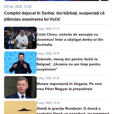
24 feb. 2026, 15:50
Complot dejucat în Serbia: doi bărbați, suspectați că
plănuiau asasinarea lui Vučić
8 aug. 2026, 17:31
Cristi Chivu, victorie de senzație cu
Juventus! Inter a câștigat derby-ul din
Australia
8 aug. 2026, 16:39
Zelenski, mesaj dur pentru Vučić la
Belgrad: „Ucraina nu are timp pentru
scepticism”
8 aug. 2026, 15:42
Mutare importantă în Ungaria. Pe cine
vrea Péter Magyar la președinție
8 aug. 2026, 14:34
Alertă la granița României. O dronă a
explodat lângă un gazoduct, iar premierul