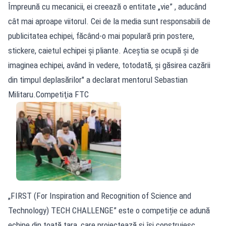
Împreună cu mecanicii, ei creează o entitate „vie” , aducând
cât mai aproape viitorul. Cei de la media sunt responsabili de
publicitatea echipei, făcând-o mai populară prin postere,
stickere, caietul echipei și pliante. Aceștia se ocupă și de
imaginea echipei, având în vedere, totodată, și găsirea cazării
din timpul deplasărilor" a declarat mentorul Sebastian
Militaru.Competiţia FTC
„FIRST (For Inspiration and Recognition of Science and
Technology) TECH CHALLENGE” este o competiție ce adună
echipe din toată țara, care proiectează și își construiesc