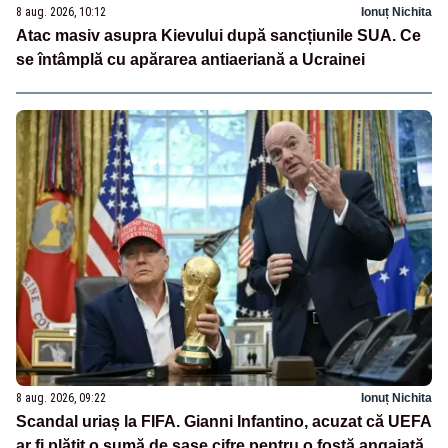
8 aug. 2026, 10:12
Ionuț Nichita
Atac masiv asupra Kievului după sancțiunile SUA. Ce
se întâmplă cu apărarea antiaeriană a Ucrainei
8 aug. 2026, 09:22
Ionuț Nichita
Scandal uriaș la FIFA. Gianni Infantino, acuzat că UEFA
ar fi plătit o sumă de șase cifre pentru o fostă angajată