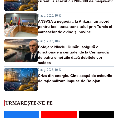
curent „a scăzut cu 200-300 de megawați”
7 aug. 2026, 10:57
ANSVSA a negociat, la Ankara, un acord
pentru facilitarea tranzitului prin Turcia al
carcaselor de ovine și bovine
7 aug. 2026, 10:51
Bolojan: Nivelul Dunării asigură o
funcționare a centralei de la Cernavodă
de patru-cinci zile dacă debitele vor
scădea
7 aug. 2026, 10:43
Criza din energie. Cine scapă de măsurile
de raționalizare impuse de Bolojan
URMĂREȘTE-NE PE