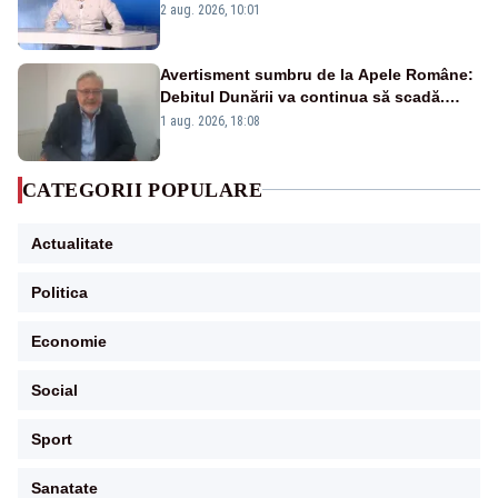
catastrofă pentru bănci și fondurile de
2 aug. 2026, 10:01
pensii
Avertisment sumbru de la Apele Române:
Debitul Dunării va continua să scadă.
Cernavodă s-ar putea închide în 4 zile
1 aug. 2026, 18:08
CATEGORII POPULARE
Actualitate
Politica
Economie
Social
Sport
Sanatate