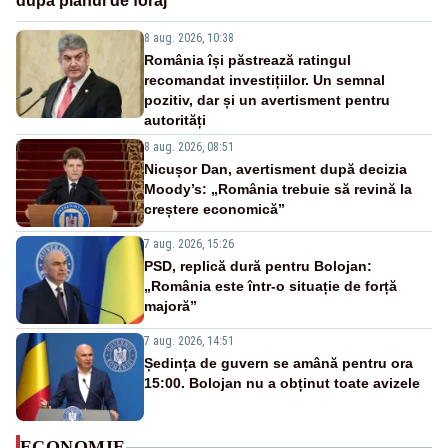
după planul de foraj
8 aug. 2026, 10:38
România își păstrează ratingul
recomandat investițiilor. Un semnal
pozitiv, dar și un avertisment pentru
autorități
8 aug. 2026, 08:51
Nicușor Dan, avertisment după decizia
Moody’s: „România trebuie să revină la
creștere economică”
7 aug. 2026, 15:26
PSD, replică dură pentru Bolojan:
„România este într-o situație de forță
majoră”
7 aug. 2026, 14:51
Ședința de guvern se amână pentru ora
15:00. Bolojan nu a obținut toate avizele
ECONOMIE