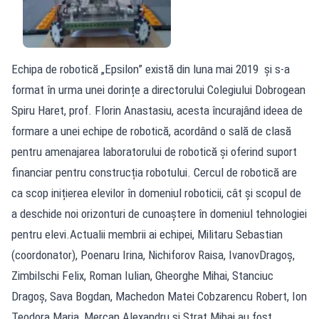
Echipa de robotică „Epsilon” există din luna mai 2019 şi s-a
format în urma unei dorințe a directorului Colegiului Dobrogean
Spiru Haret, prof. Florin Anastasiu, acesta încurajând ideea de
formare a unei echipe de robotică, acordând o sală de clasă
pentru amenajarea laboratorului de robotică şi oferind suport
financiar pentru construcția robotului. Cercul de robotică are
ca scop inițierea elevilor în domeniul roboticii, cât şi scopul de
a deschide noi orizonturi de cunoaștere în domeniul tehnologiei
pentru elevi.Actualii membrii ai echipei, Militaru Sebastian
(coordonator), Poenaru Irina, Nichiforov Raisa, IvanovDragoș,
Zimbilschi Felix, Roman Iulian, Gheorghe Mihai, Stanciuc
Dragoș, Sava Bogdan, Machedon Matei Cobzarencu Robert, Ion
Teodora Maria, Mercan Alexandru şi Strat Mihai au fost