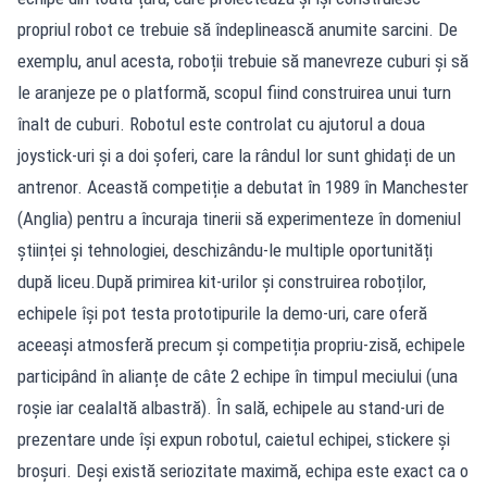
propriul robot ce trebuie să îndeplinească anumite sarcini. De
exemplu, anul acesta, roboții trebuie să manevreze cuburi și să
le aranjeze pe o platformă, scopul fiind construirea unui turn
înalt de cuburi. Robotul este controlat cu ajutorul a doua
joystick-uri şi a doi șoferi, care la rândul lor sunt ghidați de un
antrenor. Această competiție a debutat în 1989 în Manchester
(Anglia) pentru a încuraja tinerii să experimenteze în domeniul
științei și tehnologiei, deschizându-le multiple oportunități
după liceu.După primirea kit-urilor și construirea roboților,
echipele își pot testa prototipurile la demo-uri, care oferă
aceeași atmosferă precum şi competiția propriu-zisă, echipele
participând în alianțe de câte 2 echipe în timpul meciului (una
roșie iar cealaltă albastră). În sală, echipele au stand-uri de
prezentare unde își expun robotul, caietul echipei, stickere şi
broșuri. Deși există seriozitate maximă, echipa este exact ca o