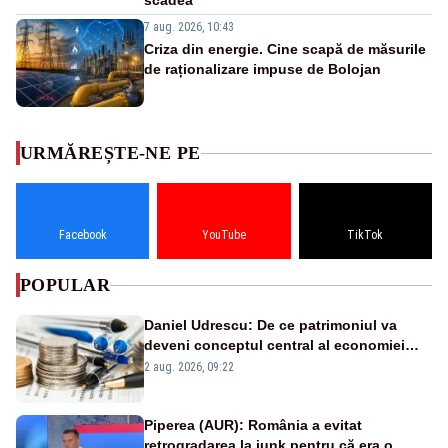
scădea
7 aug. 2026, 10:43
Criza din energie. Cine scapă de măsurile
de raționalizare impuse de Bolojan
URMĂREȘTE-NE PE
Facebook
YouTube
TikTok
POPULAR
Daniel Udrescu: De ce patrimoniul va
deveni conceptul central al economiei
viitoare?
2 aug. 2026, 09:22
Piperea (AUR): România a evitat
retrogradarea la junk pentru că era o