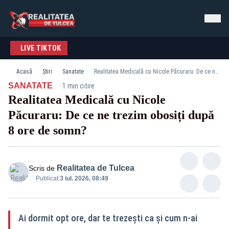
LIVE TIKTOK
Acasă
Știri
Sanatate
Realitatea Medicală cu Nicole Păcuraru: De ce ne trezim obosiți după 8 ore de somn?
·
SANATATE
1 min citire
Realitatea Medicală cu Nicole
Păcuraru: De ce ne trezim obosiți după
8 ore de somn?
Realitatea de Tulcea
Scris de
Publicat:
3 iul. 2026, 08:49
Ai dormit opt ore, dar te trezești ca și cum n-ai