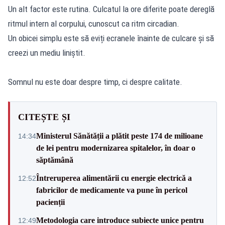
Un alt factor este rutina. Culcatul la ore diferite poate dereglă
ritmul intern al corpului, cunoscut ca ritm circadian.
Un obicei simplu este să eviți ecranele înainte de culcare și să
creezi un mediu liniștit.
Somnul nu este doar despre timp, ci despre calitate.
CITEȘTE ȘI
Ministerul Sănătății a plătit peste 174 de milioane
14:34
de lei pentru modernizarea spitalelor, în doar o
săptămână
Întreruperea alimentării cu energie electrică a
12:52
fabricilor de medicamente va pune în pericol
pacienții
Metodologia care introduce subiecte unice pentru
12:49