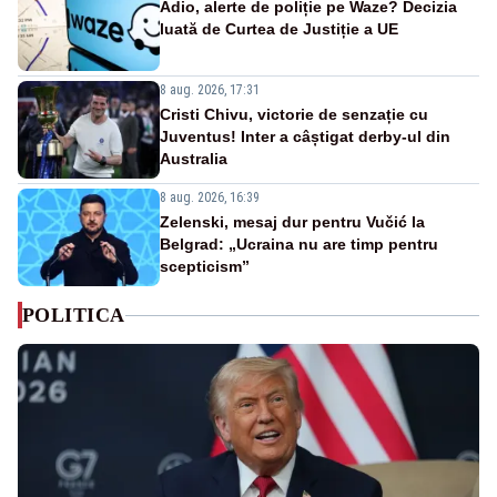
Adio, alerte de poliție pe Waze? Decizia
luată de Curtea de Justiție a UE
8 aug. 2026, 17:31
Cristi Chivu, victorie de senzație cu
Juventus! Inter a câștigat derby-ul din
Australia
8 aug. 2026, 16:39
Zelenski, mesaj dur pentru Vučić la
Belgrad: „Ucraina nu are timp pentru
scepticism”
POLITICA