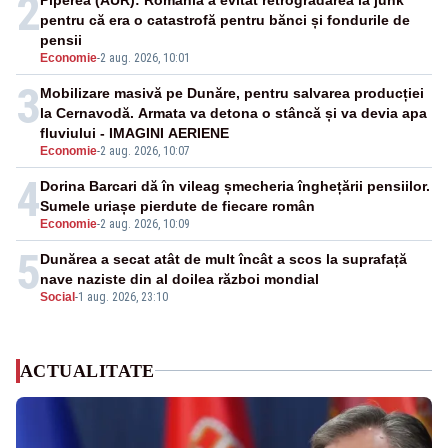
2
pentru că era o catastrofă pentru bănci și fondurile de
pensii
Economie
-
2 aug. 2026, 10:01
3
Mobilizare masivă pe Dunăre, pentru salvarea producției
la Cernavodă. Armata va detona o stâncă și va devia apa
fluviului - IMAGINI AERIENE
Economie
-
2 aug. 2026, 10:07
4
Dorina Barcari dă în vileag șmecheria înghețării pensiilor.
Sumele uriașe pierdute de fiecare român
Economie
-
2 aug. 2026, 10:09
5
Dunărea a secat atât de mult încât a scos la suprafață
nave naziste din al doilea război mondial
Social
-
1 aug. 2026, 23:10
ACTUALITATE