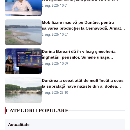
catastrofă pentru bănci și fondurile de
2 aug. 2026, 10:01
pensii
Mobilizare masivă pe Dunăre, pentru
salvarea producției la Cernavodă. Armata
va detona o stâncă și va devia apa
2 aug. 2026, 10:07
fluviului - IMAGINI AERIENE
Dorina Barcari dă în vileag șmecheria
înghețării pensiilor. Sumele uriașe
pierdute de fiecare român
2 aug. 2026, 10:09
Dunărea a secat atât de mult încât a scos
la suprafață nave naziste din al doilea
război mondial
1 aug. 2026, 23:10
CATEGORII POPULARE
Actualitate