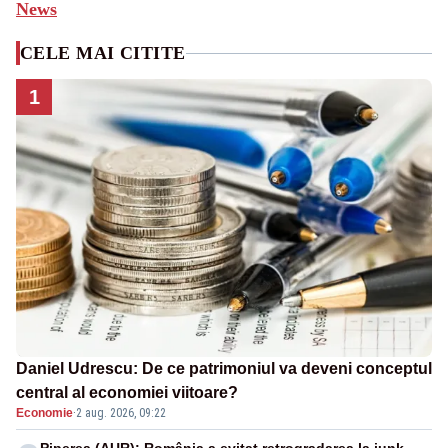
News
CELE MAI CITITE
1
Daniel Udrescu: De ce patrimoniul va deveni conceptul
central al economiei viitoare?
Economie
·
2 aug. 2026, 09:22
Piperea (AUR): România a evitat retrogradarea la junk