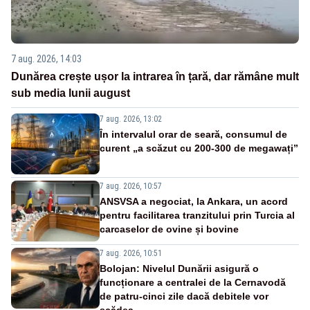
7 aug. 2026, 14:03
Dunărea crește ușor la intrarea în țară, dar rămâne mult
sub media lunii august
7 aug. 2026, 13:02
În intervalul orar de seară, consumul de
curent „a scăzut cu 200-300 de megawați”
7 aug. 2026, 10:57
ANSVSA a negociat, la Ankara, un acord
pentru facilitarea tranzitului prin Turcia al
carcaselor de ovine și bovine
7 aug. 2026, 10:51
Bolojan: Nivelul Dunării asigură o
funcționare a centralei de la Cernavodă
de patru-cinci zile dacă debitele vor