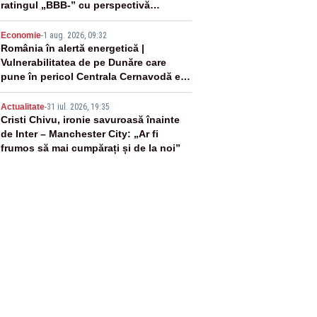
ratingul „BBB-” cu perspectivă
negativă
4
Economie
-
1 aug. 2026, 09:32
România în alertă energetică |
Vulnerabilitatea de pe Dunăre care
pune în pericol Centrala Cernavodă era
cunoscută de pe vremea lui Ceaușescu
5
Actualitate
-
31 iul. 2026, 19:35
Cristi Chivu, ironie savuroasă înainte
de Inter – Manchester City: „Ar fi
frumos să mai cumpărați și de la noi”