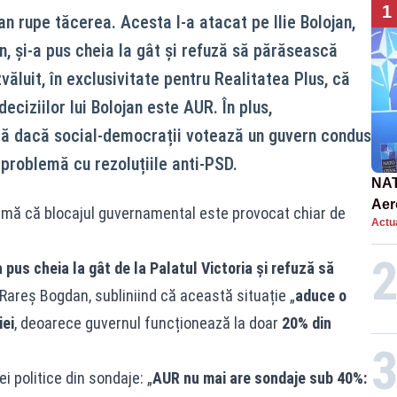
1
 rupe tăcerea. Acesta l-a atacat pe Ilie Bolojan,
n, și-a pus cheia la gât și refuză să părăsească
văluit, în exclusivitate pentru Realitatea Plus, că
ciziilor lui Bolojan este AUR. În plus,
ă dacă social-democrații votează un guvern condus
o problemă cu rezoluțiile anti-PSD.
NAT
Aer
rmă că blocajul guvernamental este provocat chiar de
Actua
int
 pus cheia la gât de la Palatul Victoria și refuză să
 Rareș Bogdan, subliniind că această situație „
aduce o
ei
, deoarece guvernul funcționează la doar
20% din
i politice din sondaje: „
AUR nu mai are sondaje sub 40%: