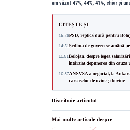
am văzut 47%, 44%, 41%, chiar și un
CITEȘTE ȘI
PSD, replică dură pentru Boloj
15:26
Ședința de guvern se amână pen
14:51
Bolojan, despre legea salarizăr
11:51
întârziat depunerea din cauza u
ANSVSA a negociat, la Ankara, 
10:57
carcaselor de ovine și bovine
Distribuie articolul
Mai multe articole despre