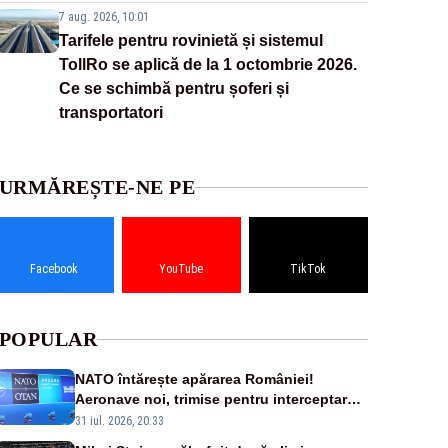
7 aug. 2026, 10:01
Tarifele pentru rovinietă și sistemul
TollRo se aplică de la 1 octombrie 2026.
Ce se schimbă pentru șoferi și
transportatori
URMĂREȘTE-NE PE
Facebook
YouTube
TikTok
POPULAR
NATO întărește apărarea României!
Aeronave noi, trimise pentru interceptarea
și distrugerea dronelor
31 iul. 2026, 20:33