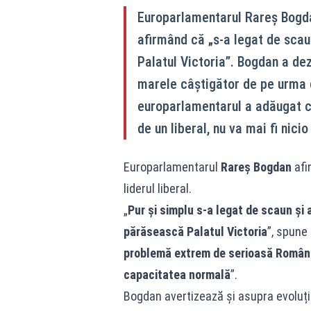
Europarlamentarul Rareș Bogdan
afirmând că „s-a legat de scau
Palatul Victoria”. Bogdan a dez
marele câștigător de pe urma de
europarlamentarul a adăugat c
de un liberal, nu va mai fi nici
Europarlamentarul
Rareș Bogdan
afi
liderul liberal.
„
Pur și simplu s-a legat de scaun și a
părăsească Palatul Victoria
”, spune
problemă extrem de serioasă Români
capacitatea normală
”.
Bogdan avertizează și asupra evoluție