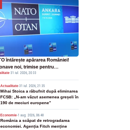
O întărește apărarea României!
onave noi, trimise pentru
litate
·
31 iul. 2026, 20:33
erceptarea și distrugerea dronelor
2
Actualitate
-
31 iul. 2026, 21:35
Mihai Stoica a răbufnit după eliminarea
FCSB: „N-am văzut asemenea greșeli în
190 de meciuri europene”
3
Economie
-
1 aug. 2026, 06:48
România a scăpat de retrogradarea
economiei. Agenția Fitch menține