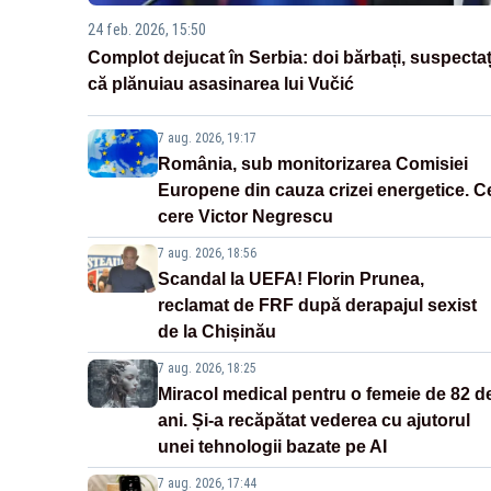
24 feb. 2026, 15:50
Complot dejucat în Serbia: doi bărbați, suspectaț
că plănuiau asasinarea lui Vučić
7 aug. 2026, 19:17
România, sub monitorizarea Comisiei
Europene din cauza crizei energetice. C
cere Victor Negrescu
7 aug. 2026, 18:56
Scandal la UEFA! Florin Prunea,
reclamat de FRF după derapajul sexist
de la Chișinău
7 aug. 2026, 18:25
Miracol medical pentru o femeie de 82 d
ani. Și-a recăpătat vederea cu ajutorul
unei tehnologii bazate pe AI
7 aug. 2026, 17:44