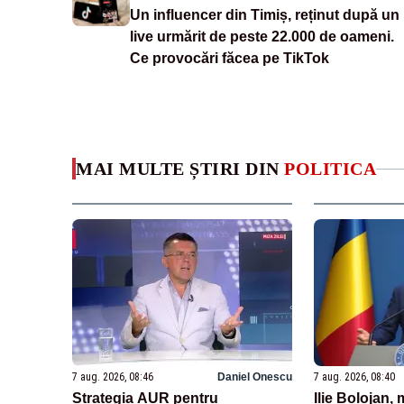
Un influencer din Timiș, reținut după un
live urmărit de peste 22.000 de oameni.
Ce provocări făcea pe TikTok
MAI MULTE ȘTIRI DIN
POLITICA
7 aug. 2026, 08:46
Daniel Onescu
7 aug. 2026, 08:40
Strategia AUR pentru
Ilie Bolojan