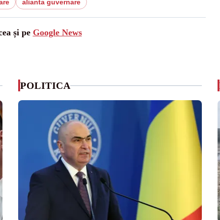
are
alianta guvernare
cea și pe
Google News
POLITICA