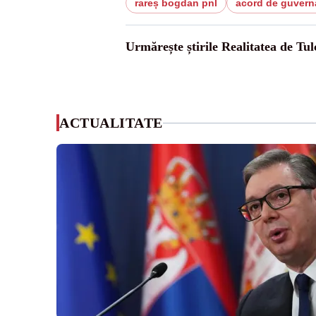
rareș bogdan pnl
acord de guvern
Urmărește știrile Realitatea de Tul
ACTUALITATE