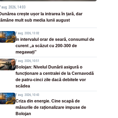
7 aug. 2026, 14:03
Dunărea crește ușor la intrarea în țară, dar
rămâne mult sub media lunii august
7 aug. 2026, 13:02
În intervalul orar de seară, consumul de
curent „a scăzut cu 200-300 de
megawați”
7 aug. 2026, 10:51
Bolojan: Nivelul Dunării asigură o
funcționare a centralei de la Cernavodă
de patru-cinci zile dacă debitele vor
scădea
7 aug. 2026, 10:43
Criza din energie. Cine scapă de
măsurile de raționalizare impuse de
Bolojan