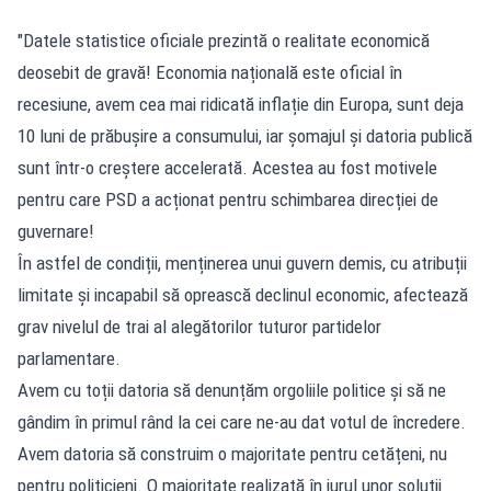
"Datele statistice oficiale prezintă o realitate economică
deosebit de gravă! Economia națională este oficial în
recesiune, avem cea mai ridicată inflație din Europa, sunt deja
10 luni de prăbușire a consumului, iar șomajul și datoria publică
sunt într-o creștere accelerată. Acestea au fost motivele
pentru care PSD a acționat pentru schimbarea direcției de
guvernare!
În astfel de condiții, menținerea unui guvern demis, cu atribuții
limitate și incapabil să oprească declinul economic, afectează
grav nivelul de trai al alegătorilor tuturor partidelor
parlamentare.
Avem cu toții datoria să denunțăm orgoliile politice și să ne
gândim în primul rând la cei care ne-au dat votul de încredere.
Avem datoria să construim o majoritate pentru cetățeni, nu
pentru politicieni. O majoritate realizată în jurul unor soluții