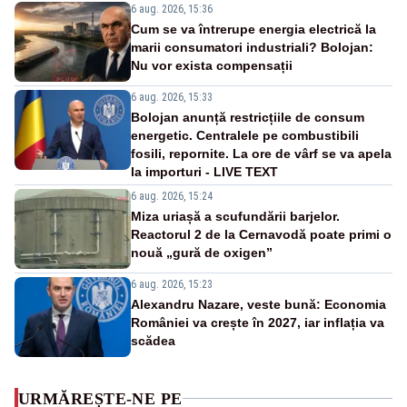
6 aug. 2026, 15:36
Cum se va întrerupe energia electrică la
marii consumatori industriali? Bolojan:
Nu vor exista compensații
6 aug. 2026, 15:33
Bolojan anunță restricțiile de consum
energetic. Centralele pe combustibili
fosili, repornite. La ore de vârf se va apela
la importuri - LIVE TEXT
6 aug. 2026, 15:24
Miza uriașă a scufundării barjelor.
Reactorul 2 de la Cernavodă poate primi o
nouă „gură de oxigen”
6 aug. 2026, 15:23
Alexandru Nazare, veste bună: Economia
României va crește în 2027, iar inflația va
scădea
URMĂREȘTE-NE PE