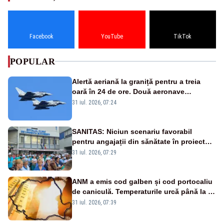
Facebook
YouTube
TikTok
POPULAR
Alertă aeriană la graniță pentru a treia
oară în 24 de ore. Două aeronave
Eurofighter britanice au fost ridicate de la
31 iul. 2026, 07:24
sol
SANITAS: Niciun scenariu favorabil
pentru angajații din sănătate în proiectul
Legii salarizării
31 iul. 2026, 07:29
ANM a emis cod galben și cod portocaliu
de caniculă. Temperaturile urcă până la 38
de grade, iar nopțile devin tropicale
31 iul. 2026, 07:39