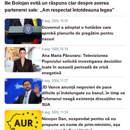
Ilie Bolojan evită un răspuns clar despre averea
partenerei sale: „Am respectat întotdeauna legea”
6 aug. 2026, 15:39
Guvernul a adoptat o hotărâre care
aprobă planurile de pregătire pentru
riscuri
6 aug. 2026, 15:18
Ana Maria Păcuraru: Televiziunea
Poporului solicită investigarea deciziilor
luate în această perioadă de criză
enegetică
6 aug. 2026, 11:27
JD Vance anunță negocieri de pace
dificile și îndelungate cu Iranul, în timp ce
Teheranul neagă existența discuțiilor cu
SUA
6 aug. 2026, 11:24
Nicușor Dan, suspendat pentru că nu
propune un nume de prim-ministru, așa