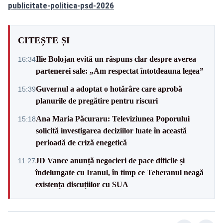
publicitate-politica-psd-2026
CITEȘTE ȘI
Ilie Bolojan evită un răspuns clar despre averea
16:34
partenerei sale: „Am respectat întotdeauna legea”
Guvernul a adoptat o hotărâre care aprobă
15:39
planurile de pregătire pentru riscuri
Ana Maria Păcuraru: Televiziunea Poporului
15:18
solicită investigarea deciziilor luate în această
perioadă de criză enegetică
JD Vance anunță negocieri de pace dificile și
11:27
îndelungate cu Iranul, în timp ce Teheranul neagă
existența discuțiilor cu SUA