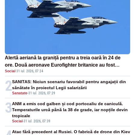
Alertă aeriană la graniță pentru a treia oară în 24 de
ore. Două aeronave Eurofighter britanice au fost
Social
·
31 iul. 2026, 07:24
ridicate de la sol
2
SANITAS: Niciun scenariu favorabil pentru angajații din
sănătate în proiectul Legii salarizării
Sanatate
-
31 iul. 2026, 07:29
3
ANM a emis cod galben și cod portocaliu de caniculă.
Temperaturile urcă până la 38 de grade, iar nopțile devin
tropicale
Social
-
31 iul. 2026, 07:39
Atac fără precedent al Rusiei. O fabrică de drone din Kiev