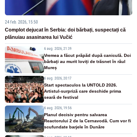
24 feb. 2026, 15:50
Complot dejucat în Serbia: doi bărbați, suspectați că
plănuiau asasinarea lui Vučić
6 aug. 2026, 21:39
Vremea a făcut prăpăd după caniculă. Doi
bărbați au murit loviți de trăsnet în râul
Mureș
6 aug. 2026, 20:17
Start spectaculos la UNTOLD 2026.
Artistul-surpriză care deschide prima
seară de festival
6 aug. 2026, 19:56
Planul decisiv pentru salvarea
Reactorului 2 de la Cernavodă. Cum vor fi
scufundate barjele în Dunăre