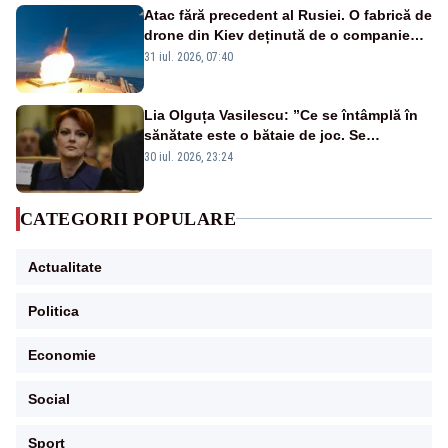
Atac fără precedent al Rusiei. O fabrică de
drone din Kiev deținută de o companie
americană, distrusă de o rachetă
31 iul. 2026, 07:40
rusească
Lia Olguța Vasilescu: ”Ce se întâmplă în
sănătate este o bătaie de joc. Se
guvernează extraordinar de prost”
30 iul. 2026, 23:24
CATEGORII POPULARE
Actualitate
Politica
Economie
Social
Sport