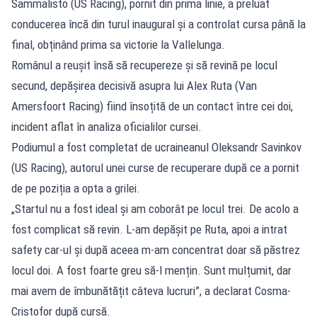
Sammalisto (US Racing), pornit din prima linie, a preluat
conducerea încă din turul inaugural și a controlat cursa până la
final, obținând prima sa victorie la Vallelunga.
Românul a reușit însă să recupereze și să revină pe locul
secund, depășirea decisivă asupra lui Alex Ruta (Van
Amersfoort Racing) fiind însoțită de un contact între cei doi,
incident aflat în analiza oficialilor cursei.
Podiumul a fost completat de ucraineanul Oleksandr Savinkov
(US Racing), autorul unei curse de recuperare după ce a pornit
de pe poziția a opta a grilei.
„Startul nu a fost ideal și am coborât pe locul trei. De acolo a
fost complicat să revin. L-am depășit pe Ruta, apoi a intrat
safety car-ul și după aceea m-am concentrat doar să păstrez
locul doi. A fost foarte greu să-l mențin. Sunt mulțumit, dar
mai avem de îmbunătățit câteva lucruri”, a declarat Cosma-
Cristofor după cursă.