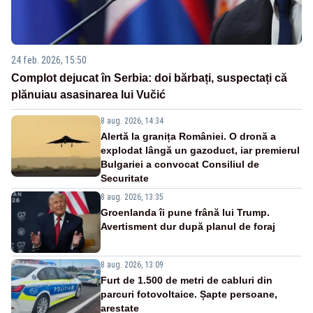
24 feb. 2026, 15:50
Complot dejucat în Serbia: doi bărbați, suspectați că
plănuiau asasinarea lui Vučić
8 aug. 2026, 14:34
Alertă la granița României. O dronă a
explodat lângă un gazoduct, iar premierul
Bulgariei a convocat Consiliul de
Securitate
8 aug. 2026, 13:35
Groenlanda îi pune frână lui Trump.
Avertisment dur după planul de foraj
8 aug. 2026, 13:09
Furt de 1.500 de metri de cabluri din
parcuri fotovoltaice. Șapte persoane,
arestate