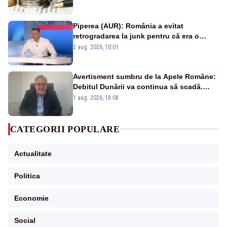
Piperea (AUR): România a evitat
retrogradarea la junk pentru că era o
catastrofă pentru bănci și fondurile de
2 aug. 2026, 10:01
pensii
Avertisment sumbru de la Apele Române:
Debitul Dunării va continua să scadă.
Cernavodă s-ar putea închide în 4 zile
1 aug. 2026, 18:08
CATEGORII POPULARE
Actualitate
Politica
Economie
Social