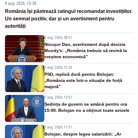
8 aug. 2026, 10:38
România își păstrează ratingul recomandat investițiilor.
Un semnal pozitiv, dar și un avertisment pentru
autorități
8 aug. 2026, 08:51
Nicușor Dan, avertisment după decizia
Moody’s: „România trebuie să revină la
creștere economică”
7 aug. 2026, 15:26
PSD, replică dură pentru Bolojan:
„România este într-o situație de forță
majoră”
7 aug. 2026, 14:51
Ședința de guvern se amână pentru ora
15:00. Bolojan nu a obținut toate avizele
7 aug. 2026, 11:51
Bolojan, despre legea salarizării: „Ar