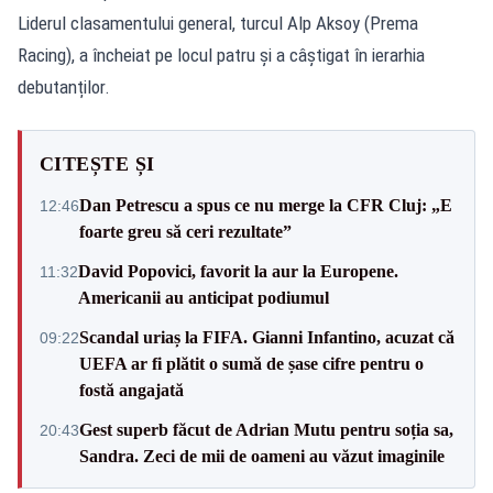
Liderul clasamentului general, turcul Alp Aksoy (Prema
Racing), a încheiat pe locul patru și a câștigat în ierarhia
debutanților.
CITEȘTE ȘI
Dan Petrescu a spus ce nu merge la CFR Cluj: „E
12:46
foarte greu să ceri rezultate”
David Popovici, favorit la aur la Europene.
11:32
Americanii au anticipat podiumul
Scandal uriaș la FIFA. Gianni Infantino, acuzat că
09:22
UEFA ar fi plătit o sumă de șase cifre pentru o
fostă angajată
Gest superb făcut de Adrian Mutu pentru soția sa,
20:43
Sandra. Zeci de mii de oameni au văzut imaginile