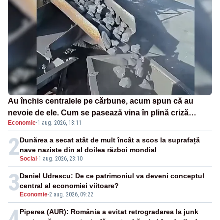
Au închis centralele pe cărbune, acum spun că au
nevoie de ele. Cum se pasează vina în plină criză
Economie
·
1 aug. 2026, 18:11
energetică
2
Dunărea a secat atât de mult încât a scos la suprafață
nave naziste din al doilea război mondial
Social
-
1 aug. 2026, 23:10
3
Daniel Udrescu: De ce patrimoniul va deveni conceptul
central al economiei viitoare?
Economie
-
2 aug. 2026, 09:22
4
Piperea (AUR): România a evitat retrogradarea la junk