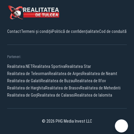
Contact
Termeni și condiții
Politică de confidențialitate
Cod de conduită
Parteneri:
Realitatea.NET
Realitatea Sportiva
Realitatea Star
Realitatea de Teleorman
Realitatea de Arges
Realitatea de Neamt
Realitatea de Galati
Realitatea de Buzau
Realitatea de Ilfov
Realitatea de Harghita
Realitatea de Brasov
Realitatea de Mehedinti
Realitatea de Gorj
Realitatea de Calarasi
Realitatea de Ialomita
© 2026 PHG Media Invest LLC
Facebook
YouTube
TikTok