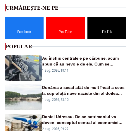
URMĂREȘTE-NE PE
Facebook
YouTube
TikTok
POPULAR
Au închis centralele pe cărbune, acum
spun că au nevoie de ele. Cum se
pasează vina în plină criză energetică
1 aug. 2026, 18:11
Dunărea a secat atât de mult încât a scos
la suprafață nave naziste din al doilea
război mondial
1 aug. 2026, 23:10
Daniel Udrescu: De ce patrimoniul va
deveni conceptul central al economiei
viitoare?
2 aug. 2026, 09:22