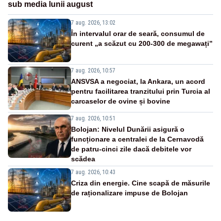
sub media lunii august
7 aug. 2026, 13:02
În intervalul orar de seară, consumul de
curent „a scăzut cu 200-300 de megawați”
7 aug. 2026, 10:57
ANSVSA a negociat, la Ankara, un acord
pentru facilitarea tranzitului prin Turcia al
carcaselor de ovine și bovine
7 aug. 2026, 10:51
Bolojan: Nivelul Dunării asigură o
funcționare a centralei de la Cernavodă
de patru-cinci zile dacă debitele vor
scădea
7 aug. 2026, 10:43
Criza din energie. Cine scapă de măsurile
de raționalizare impuse de Bolojan