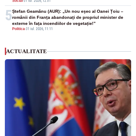
Social
-
31 iul. 2026, 12:51
5
Ștefan Geamănu (AUR): „Un nou eșec al Oanei Țoiu –
românii din Franța abandonați de propriul minister de
externe în fața incendiilor de vegetație!”
Politica
-
31 iul. 2026, 11:11
ACTUALITATE