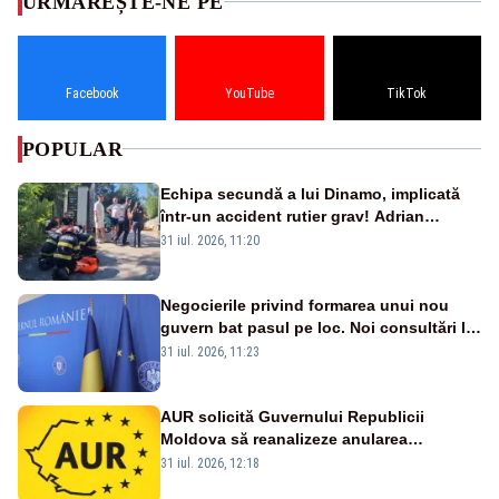
URMĂREȘTE-NE PE
Facebook
YouTube
TikTok
POPULAR
Echipa secundă a lui Dinamo, implicată
într-un accident rutier grav! Adrian
Ropotan a fost resuscitat
31 iul. 2026, 11:20
Negocierile privind formarea unui nou
guvern bat pasul pe loc. Noi consultări la
Cotroceni, așteptate după mijlocul lunii
31 iul. 2026, 11:23
august -SURSE
AUR solicită Guvernului Republicii
Moldova să reanalizeze anularea
concertului de Ziua Limbii Române
31 iul. 2026, 12:18