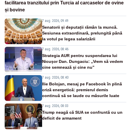
facilitarea tranzitului prin Turcia al carcaselor de ovine
și bovine
7 aug. 2026, 09:49
Senatorii și deputații rămân la muncă.
Sesiunea extraordinară, prelungită până
la votul pe legea salarizării
7 aug. 2026, 08:46
Strategia AUR pentru suspendarea lui
Nicușor Dan. Dungaciu: „Vrem să vedem
cine semnează și cine nu”
7 aug. 2026, 08:40
Ilie Bolojan, mesaj pe Facebook în plină
criză energetică: premierul demis
continuă să se laude cu măsurile luate
7 aug. 2026, 08:03
Trump neagă că SUA se confruntă cu un
deficit de armament