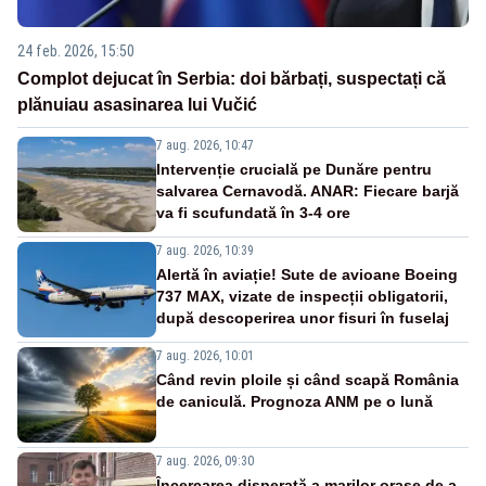
24 feb. 2026, 15:50
Complot dejucat în Serbia: doi bărbați, suspectați că
plănuiau asasinarea lui Vučić
7 aug. 2026, 10:47
Intervenție crucială pe Dunăre pentru
salvarea Cernavodă. ANAR: Fiecare barjă
va fi scufundată în 3-4 ore
7 aug. 2026, 10:39
Alertă în aviație! Sute de avioane Boeing
737 MAX, vizate de inspecții obligatorii,
după descoperirea unor fisuri în fuselaj
7 aug. 2026, 10:01
Când revin ploile și când scapă România
de caniculă. Prognoza ANM pe o lună
7 aug. 2026, 09:30
Încercarea disperată a marilor orașe de a