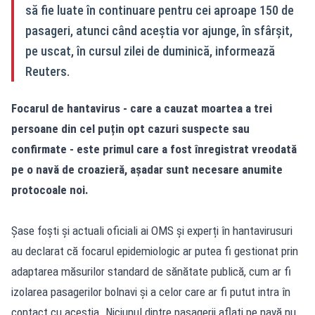
să fie luate în continuare pentru cei aproape 150 de
pasageri, atunci când aceștia vor ajunge, în sfârșit,
pe uscat, în cursul zilei de duminică, informează
Reuters.
Focarul de hantavirus - care a cauzat moartea a trei
persoane din cel puțin opt cazuri suspecte sau
confirmate - este primul care a fost înregistrat vreodată
pe o navă de croazieră, așadar sunt necesare anumite
protocoale noi.
Șase foști și actuali oficiali ai OMS și experți în hantavirusuri
au declarat că focarul epidemiologic ar putea fi gestionat prin
adaptarea măsurilor standard de sănătate publică, cum ar fi
izolarea pasagerilor bolnavi și a celor care ar fi putut intra în
contact cu aceștia. Niciunul dintre pasagerii aflați pe navă nu