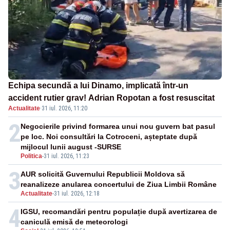
Echipa secundă a lui Dinamo, implicată într-un
accident rutier grav! Adrian Ropotan a fost resuscitat
Actualitate
·
31 iul. 2026, 11:20
2
Negocierile privind formarea unui nou guvern bat pasul
pe loc. Noi consultări la Cotroceni, așteptate după
mijlocul lunii august -SURSE
Politica
-
31 iul. 2026, 11:23
3
AUR solicită Guvernului Republicii Moldova să
reanalizeze anularea concertului de Ziua Limbii Române
Actualitate
-
31 iul. 2026, 12:18
4
IGSU, recomandări pentru populație după avertizarea de
caniculă emisă de meteorologi