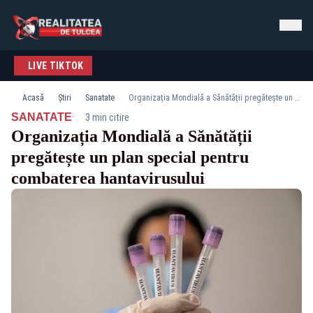
LIVE TIKTOK
Acasă
Știri
Sanatate
Organizația Mondială a Sănătății pregătește un plan special pentru combaterea hantavirusului
·
SANATATE
3 min citire
Organizația Mondială a Sănătății
pregătește un plan special pentru
combaterea hantavirusului