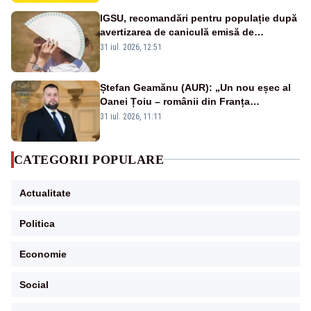
IGSU, recomandări pentru populație după
avertizarea de caniculă emisă de
meteorologi
31 iul. 2026, 12:51
Ștefan Geamănu (AUR): „Un nou eșec al
Oanei Țoiu – românii din Franța
abandonați de propriul minister de
31 iul. 2026, 11:11
externe în fața incendiilor de vegetație!”
CATEGORII POPULARE
Actualitate
Politica
Economie
Social