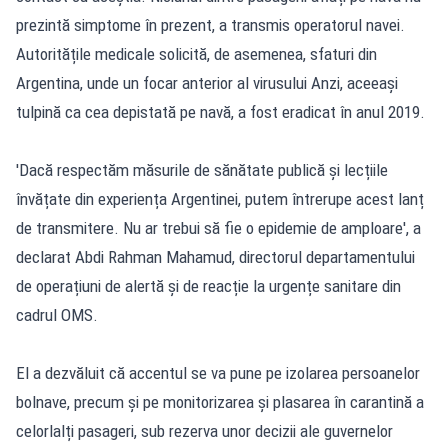
prezintă simptome în prezent, a transmis operatorul navei.
Autoritățile medicale solicită, de asemenea, sfaturi din
Argentina, unde un focar anterior al virusului Anzi, aceeași
tulpină ca cea depistată pe navă, a fost eradicat în anul 2019.
'Dacă respectăm măsurile de sănătate publică și lecțiile
învățate din experiența Argentinei, putem întrerupe acest lanț
de transmitere. Nu ar trebui să fie o epidemie de amploare', a
declarat Abdi Rahman Mahamud, directorul departamentului
de operațiuni de alertă și de reacție la urgențe sanitare din
cadrul OMS.
El a dezvăluit că accentul se va pune pe izolarea persoanelor
bolnave, precum și pe monitorizarea și plasarea în carantină a
celorlalți pasageri, sub rezerva unor decizii ale guvernelor