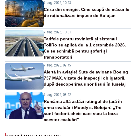
7 aug. 2026, 10:43
Criza din energie. Cine scapă de măsurile
de raționalizare impuse de Bolojan
7 aug. 2026, 10:01
Tarifele pentru rovinietă și sistemul
TollRo se aplică de la 1 octombrie 2026.
Ce se schimbă pentru șoferi și
transportatori
7 aug. 2026, 09:45
Alertă în aviație! Sute de avioane Boeing
737 MAX, vizate de inspecții obligatorii,
după descoperirea unor fisuri în fuselaj
7 aug. 2026, 08:42
România află astăzi ratingul de țară în
urma evaluării Moody’s. Bolojan: „Trei
sunt factorii-cheie care stau la baza
acestor evaluări”