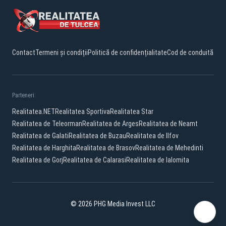
Contact
Termeni și condiții
Politică de confidențialitate
Cod de conduită
Parteneri:
Realitatea.NET
Realitatea Sportiva
Realitatea Star
Realitatea de Teleorman
Realitatea de Arges
Realitatea de Neamt
Realitatea de Galati
Realitatea de Buzau
Realitatea de Ilfov
Realitatea de Harghita
Realitatea de Brasov
Realitatea de Mehedinti
Realitatea de Gorj
Realitatea de Calarasi
Realitatea de Ialomita
© 2026 PHG Media Invest LLC
Facebook
YouTube
TikTok