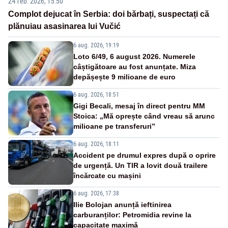
24 feb. 2026, 15:50
Complot dejucat în Serbia: doi bărbați, suspectați că
plănuiau asasinarea lui Vučić
6 aug. 2026, 19:19
Loto 6/49, 6 august 2026. Numerele
câștigătoare au fost anunțate. Miza
depășește 9 milioane de euro
6 aug. 2026, 18:51
Gigi Becali, mesaj în direct pentru MM
Stoica: „Mă oprește când vreau să arunc
milioane pe transferuri”
6 aug. 2026, 18:11
Accident pe drumul expres după o oprire
de urgență. Un TIR a lovit două trailere
încărcate cu mașini
6 aug. 2026, 17:38
Ilie Bolojan anunță ieftinirea
carburanților: Petromidia revine la
capacitate maximă