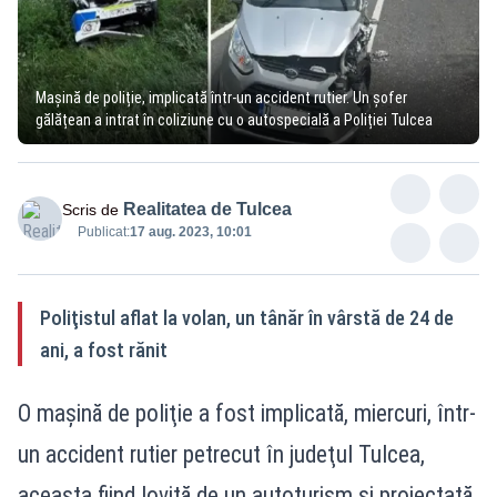
Mașină de poliție, implicată într-un accident rutier. Un șofer
gălățean a intrat în coliziune cu o autospecială a Poliției Tulcea
Realitatea de Tulcea
Scris de
Publicat:
17 aug. 2023, 10:01
Poliţistul aflat la volan, un tânăr în vârstă de 24 de
ani, a fost rănit
O maşină de poliţie a fost implicată, miercuri, într-
un accident rutier petrecut în judeţul Tulcea,
aceasta fiind lovită de un autoturism şi proiectată