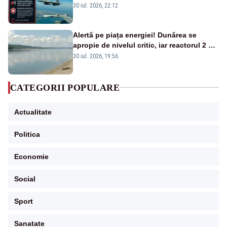
la sol două avioane F-16
30 iul. 2026, 22:12
Alertă pe piața energiei! Dunărea se
apropie de nivelul critic, iar reactorul 2 de
la Cernavodă ar putea fi oprit
30 iul. 2026, 19:56
CATEGORII POPULARE
Actualitate
Politica
Economie
Social
Sport
Sanatate