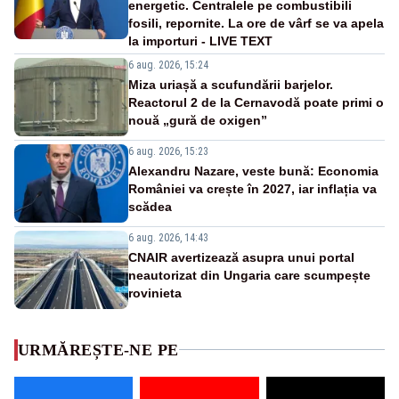
energetic. Centralele pe combustibili
fosili, repornite. La ore de vârf se va apela
la importuri - LIVE TEXT
6 aug. 2026, 15:24
Miza uriașă a scufundării barjelor.
Reactorul 2 de la Cernavodă poate primi o
nouă „gură de oxigen”
6 aug. 2026, 15:23
Alexandru Nazare, veste bună: Economia
României va crește în 2027, iar inflația va
scădea
6 aug. 2026, 14:43
CNAIR avertizează asupra unui portal
neautorizat din Ungaria care scumpește
rovinieta
URMĂREȘTE-NE PE