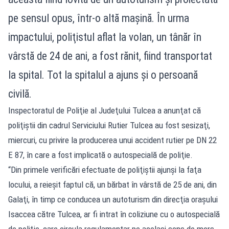
pe sensul opus, într-o altă maşină. În urma
impactului, poliţistul aflat la volan, un tânăr în
vârstă de 24 de ani, a fost rănit, fiind transportat
la spital. Tot la spitalul a ajuns și o persoană
civilă.
Inspectoratul de Poliţie al Judeţului Tulcea a anunţat că
poliţiştii din cadrul Serviciului Rutier Tulcea au fost sesizaţi,
miercuri, cu privire la producerea unui accident rutier pe DN 22
E 87, în care a fost implicată o autospecială de poliţie.
“Din primele verificări efectuate de poliţiştii ajunşi la faţa
locului, a reieşit faptul că, un bărbat în vârstă de 25 de ani, din
Galaţi, în timp ce conducea un autoturism din direcţia oraşului
Isaccea către Tulcea, ar fi intrat în coliziune cu o autospecială
de poliţie, care circula regulamentar pe acelaşi sens de mers.