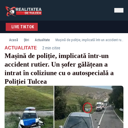
LIVE TIKTOK
Acasă
Știri
Actualitate
Mașină de poliție, implicată într-un accident rutier. Un șofer gălățean a intrat în coliziune cu o autospecială a Poliției Tulcea
·
ACTUALITATE
2 min citire
Mașină de poliție, implicată într-un
accident rutier. Un șofer gălățean a
intrat în coliziune cu o autospecială a
Poliției Tulcea