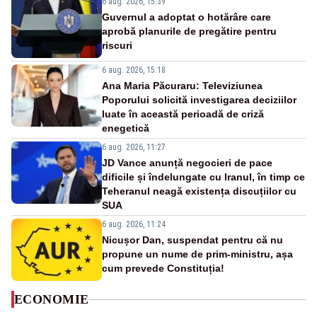
6 aug. 2026, 15:39
Guvernul a adoptat o hotărâre care
aprobă planurile de pregătire pentru
riscuri
6 aug. 2026, 15:18
Ana Maria Păcuraru: Televiziunea
Poporului solicită investigarea deciziilor
luate în această perioadă de criză
enegetică
6 aug. 2026, 11:27
JD Vance anunță negocieri de pace
dificile și îndelungate cu Iranul, în timp ce
Teheranul neagă existența discuțiilor cu
SUA
6 aug. 2026, 11:24
Nicușor Dan, suspendat pentru că nu
propune un nume de prim-ministru, așa
cum prevede Constituția!
ECONOMIE