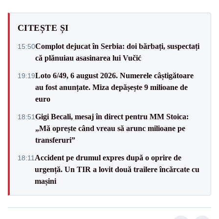
CITEȘTE ȘI
Complot dejucat în Serbia: doi bărbați, suspectați
15:50
că plănuiau asasinarea lui Vučić
Loto 6/49, 6 august 2026. Numerele câștigătoare
19:19
au fost anunțate. Miza depășește 9 milioane de
euro
Gigi Becali, mesaj în direct pentru MM Stoica:
18:51
„Mă oprește când vreau să arunc milioane pe
transferuri”
Accident pe drumul expres după o oprire de
18:11
urgență. Un TIR a lovit două trailere încărcate cu
mașini