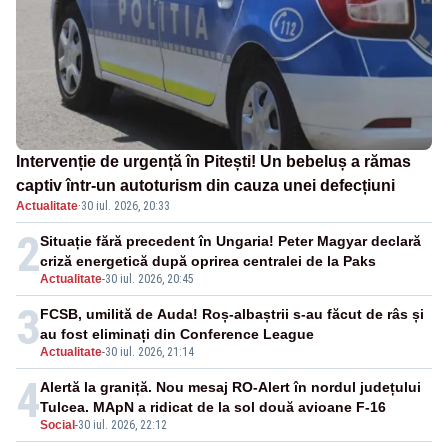
Intervenție de urgență în Pitești! Un bebeluș a rămas
captiv într-un autoturism din cauza unei defecțiuni
Actualitate
·
30 iul. 2026, 20:33
2
Situație fără precedent în Ungaria! Peter Magyar declară
criză energetică după oprirea centralei de la Paks
Actualitate
-
30 iul. 2026, 20:45
3
FCSB, umilită de Auda! Roș-albaștrii s-au făcut de râs și
au fost eliminați din Conference League
Actualitate
-
30 iul. 2026, 21:14
4
Alertă la graniță. Nou mesaj RO-Alert în nordul județului
Tulcea. MApN a ridicat de la sol două avioane F-16
Social
-
30 iul. 2026, 22:12