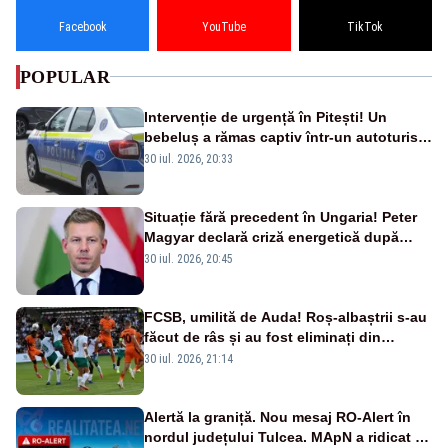
Facebook
YouTube
TikTok
POPULAR
Intervenție de urgență în Pitești! Un
bebeluș a rămas captiv într-un autoturism
din cauza unei defecțiuni
30 iul. 2026, 20:33
Situație fără precedent în Ungaria! Peter
Magyar declară criză energetică după
oprirea centralei de la Paks
30 iul. 2026, 20:45
FCSB, umilită de Auda! Roș-albaștrii s-au
făcut de râs și au fost eliminați din
Conference League
30 iul. 2026, 21:14
Alertă la graniță. Nou mesaj RO-Alert în
nordul județului Tulcea. MApN a ridicat de