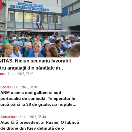
ITAS: Niciun scenariu favorabil
ru angajații din sănătate în
tate
·
31 iul. 2026, 07:29
ectul Legii salarizării
2
Social
-
31 iul. 2026, 07:39
ANM a emis cod galben și cod
portocaliu de caniculă. Temperaturile
urcă până la 38 de grade, iar nopțile
devin tropicale
3
Actualitate
-
31 iul. 2026, 07:40
Atac fără precedent al Rusiei. O fabrică
de drone din Kiev deținută de o