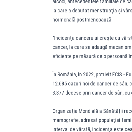
alcool, antecedentele familiale de ca
la care a debutat menstruaţia şi vârs
hormonală postmenopauză.
"Incidenţa cancerului creşte cu vârst
cancer, la care se adaugă mecanismel
eficiente pe măsură ce o persoană îm
În România, în 2022, potrivit ECIS - 
12.685 cazuri noi de cancer de sân, 
3.877 decese prin cancer de sân, cu 
Organizaţia Mondială a Sănătăţii rec
mamografie, adresat populaţiei femini
interval de vârstă, incidenţa este ce