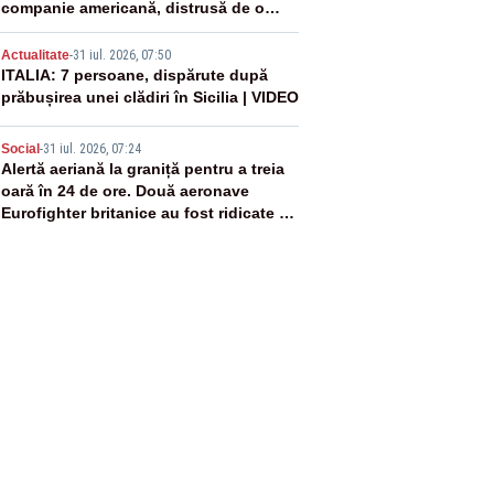
companie americană, distrusă de o
rachetă rusească
4
Actualitate
-
31 iul. 2026, 07:50
ITALIA: 7 persoane, dispărute după
prăbușirea unei clădiri în Sicilia | VIDEO
5
Social
-
31 iul. 2026, 07:24
Alertă aeriană la graniță pentru a treia
oară în 24 de ore. Două aeronave
Eurofighter britanice au fost ridicate de
la sol