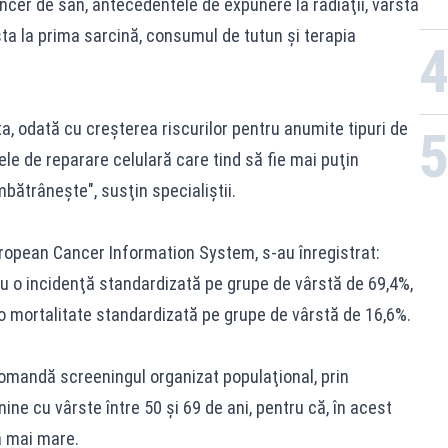
ncer de sân, antecedentele de expunere la radiaţii, vârsta
ta la prima sarcină, consumul de tutun şi terapia
a, odată cu creşterea riscurilor pentru anumite tipuri de
e de reparare celulară care tind să fie mai puţin
bătrâneşte", susţin specialiştii.
European Cancer Information System, s-au înregistrat:
cu o incidenţă standardizată pe grupe de vârstă de 69,4%,
o mortalitate standardizată pe grupe de vârstă de 16,6%.
omandă screeningul organizat populaţional, prin
ne cu vârste între 50 şi 69 de ani, pentru că, în acest
a mai mare.