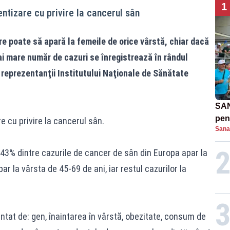
1
ntizare cu privire la cancerul sân
e poate să apară la femeile de orice vârstă, chiar dacă
mai mare număr de cazuri se înregistrează în rândul
ă reprezentanţii Institutului Naţionale de Sănătate
SAN
pent
 cu privire la cancerul sân.
Sana
proi
,43% dintre cazurile de cancer de sân din Europa apar la
r la vârsta de 45-69 de ani, iar restul cazurilor la
entat de: gen, înaintarea în vârstă, obezitate, consum de