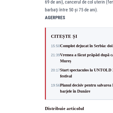
69 de ani), cancerul de col uterin (fe
barbaţi între 50 şi 75 de ani).
AGERPRES
CITEȘTE ȘI
Complot dejucat în Serbia: doi 
15:50
Vremea a făcut prăpăd după cani
21:39
Mureș
Start spectaculos la UNTOLD 20
20:17
festival
Planul decisiv pentru salvarea
19:56
barjele în Dunăre
Distribuie articolul