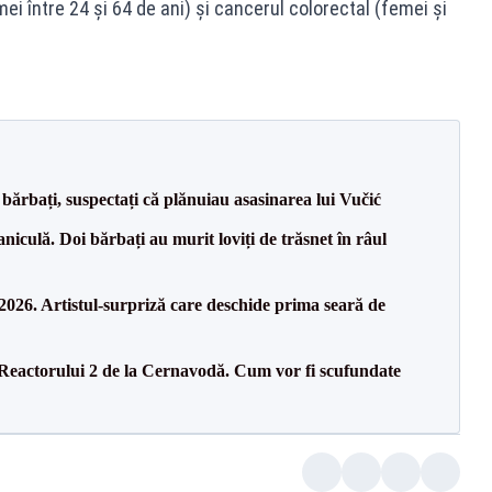
mei între 24 şi 64 de ani) şi cancerul colorectal (femei şi
bărbați, suspectați că plănuiau asasinarea lui Vučić
culă. Doi bărbați au murit loviți de trăsnet în râul
26. Artistul-surpriză care deschide prima seară de
 Reactorului 2 de la Cernavodă. Cum vor fi scufundate