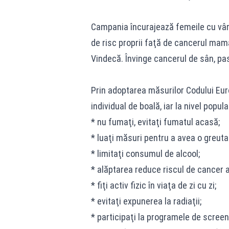
Campania încurajează femeile cu vârs
de risc proprii faţă de cancerul mam
Vindecă. Învinge cancerul de sân, pas
Prin adoptarea măsurilor Codului Eur
individual de boală, iar la nivel popul
* nu fumaţi, evitaţi fumatul acasă;
* luaţi măsuri pentru a avea o greut
* limitaţi consumul de alcool;
* alăptarea reduce riscul de cancer 
* fiţi activ fizic în viaţa de zi cu zi;
* evitaţi expunerea la radiaţii;
* participaţi la programele de scree