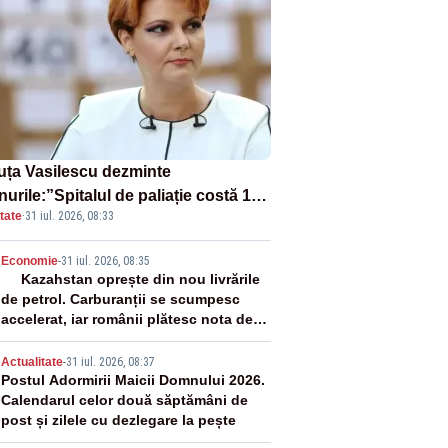
uța Vasilescu dezminte
urile:”Spitalul de paliație costă 199
tate
·
31 iul. 2026, 08:33
milioane de euro, nu 500 de
ioane”
2
Economie
-
31 iul. 2026, 08:35
Kazahstan oprește din nou livrările
de petrol. Carburanții se scumpesc
accelerat, iar românii plătesc nota de
plată
3
Actualitate
-
31 iul. 2026, 08:37
Postul Adormirii Maicii Domnului 2026.
Calendarul celor două săptămâni de
post și zilele cu dezlegare la pește