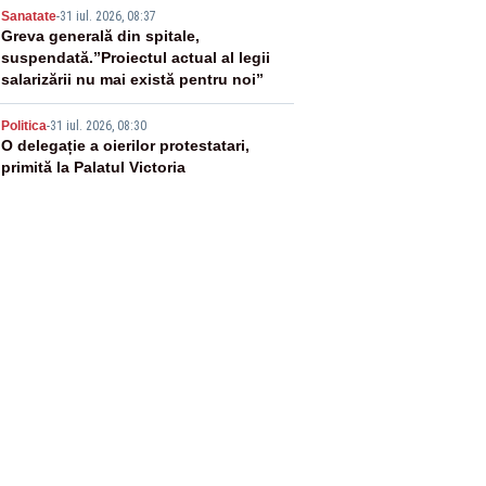
4
Sanatate
-
31 iul. 2026, 08:37
Greva generală din spitale,
suspendată.”Proiectul actual al legii
salarizării nu mai există pentru noi”
5
Politica
-
31 iul. 2026, 08:30
O delegație a oierilor protestatari,
primită la Palatul Victoria