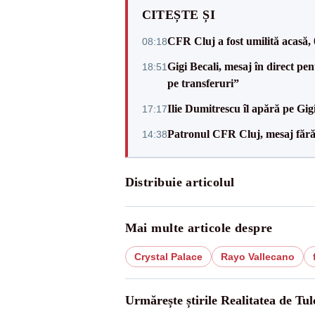
CITEȘTE ȘI
CFR Cluj a fost umilită acasă,
08:18
Gigi Becali, mesaj în direct p
18:51
pe transferuri”
Ilie Dumitrescu îl apără pe Gi
17:17
Patronul CFR Cluj, mesaj fără
14:38
Distribuie articolul
Mai multe articole despre
Crystal Palace
Rayo Vallecano
Urmărește știrile Realitatea de Tul