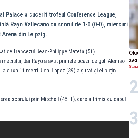
al Palace a cucerit trofeul Conference League,
iolă Rayo Vallecano cu scorul de 1-0 (0-0), miercuri
B Arena din Leipzig.
cat de francezul Jean-Philippe Mateta (51).
Olg
 meciului, dar Rayo a avut primele ocazii de gol. Alemao
zvon
Sana
de 
 la circa 11 metri. Unai Lopez (39) a șutat și el puțin
mil
derea scorului prin Mitchell (45+1), care a trimis cu capul