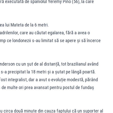
beră executată de spaniolul Yeremy Pino (56), la care
ea lui Mateta de la 6 metri.
drilenilor, care au căutat egalarea, fără a avea o
imp ce londonezii s-au limitat să se apere și să încerce
nderson cu un șut de al distanță, tot brazilianul având
s-a precipitat la 18 metri și a șutat pe lângă poartă.
fost integralist, dar a avut o evoluție modestă, părând
s de multe ori prea avansat pentru postul de fundaș
tru circa două minute din cauza faptului că un suporter al