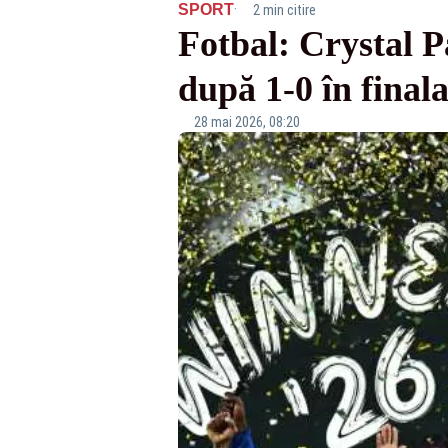
·
SPORT
2 min citire
Fotbal: Crystal P
după 1-0 în final
28 mai 2026, 08:20