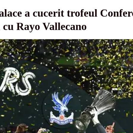
alace a cucerit trofeul Confe
a cu Rayo Vallecano