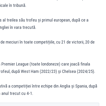
icale în tribună.
s al treilea său trofeu și primul european, după ce a
gliei în vara trecută.
e meciuri în toate competițiile, cu 21 de victorii, 20 de
in Premier League (toate londoneze) care joacă finala
rofeul, după West Ham (2022/23) și Chelsea (2024/25).
ivă a competiției între echipe din Anglia și Spania, după
 anul trecut cu 4-1.