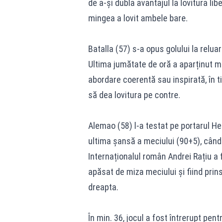
de a-și dubla avantajul la lovitura li
mingea a lovit ambele bare.
Batalla (57) s-a opus golului la reluar
Ultima jumătate de oră a aparținut ma
abordare coerentă sau inspirată, în t
să dea lovitura pe contre.
Alemao (58) l-a testat pe portarul He
ultima șansă a meciului (90+5), când 
Internaționalul român Andrei Rațiu a 
apăsat de miza meciului și fiind prin
dreapta.
În min. 36, jocul a fost întrerupt pen