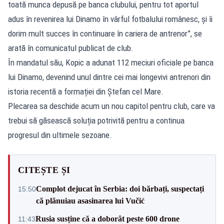
toată munca depusă pe banca clubului, pentru tot aportul
adus în revenirea lui Dinamo în vârful fotbalului românesc, și îi
dorim mult succes în continuare în cariera de antrenor”, se
arată în comunicatul publicat de club.
În mandatul său, Kopic a adunat 112 meciuri oficiale pe banca
lui Dinamo, devenind unul dintre cei mai longevivi antrenori din
istoria recentă a formației din Ștefan cel Mare.
Plecarea sa deschide acum un nou capitol pentru club, care va
trebui să găsească soluția potrivită pentru a continua
progresul din ultimele sezoane.
CITEȘTE ȘI
Complot dejucat în Serbia: doi bărbați, suspectați
15:50
că plănuiau asasinarea lui Vučić
Rusia susține că a doborât peste 600 drone
11:43