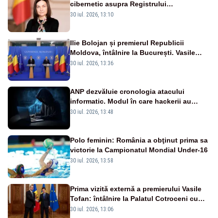
cibernetic asupra Registrului
Proprietăților transmite un semnal de
30 iul. 2026, 13:10
neîncredere investitorilor”
Ilie Bolojan și premierul Republicii
Moldova, întâlnire la București. Vasile
Tofan, primit cu onoruri militare
30 iul. 2026, 13:36
ANP dezvăluie cronologia atacului
informatic. Modul în care hackerii au
pătruns în rețea rămâne necunoscut
30 iul. 2026, 13:48
Polo feminin: România a obţinut prima sa
victorie la Campionatul Mondial Under-16
30 iul. 2026, 13:58
Prima vizită externă a premierului Vasile
Tofan: întâlnire la Palatul Cotroceni cu
președintele Nicușor Dan
30 iul. 2026, 13:06