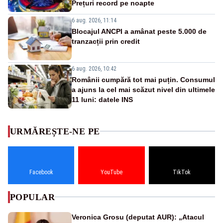
Prețuri record pe noapte
6 aug. 2026, 11:14
Blocajul ANCPI a amânat peste 5.000 de
tranzacții prin credit
6 aug. 2026, 10:42
Românii cumpără tot mai puțin. Consumul
a ajuns la cel mai scăzut nivel din ultimele
11 luni: datele INS
URMĂREȘTE-NE PE
Facebook
YouTube
TikTok
POPULAR
Veronica Grosu (deputat AUR): „Atacul