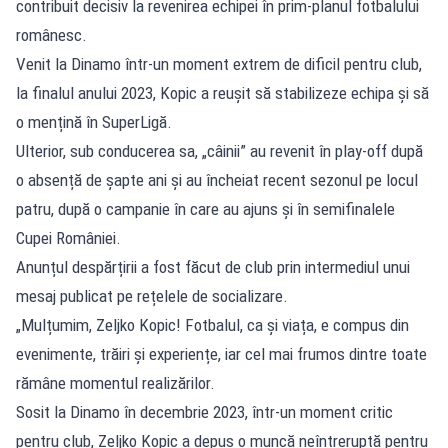
contribuit decisiv la revenirea echipei în prim-planul fotbalului
românesc.
Venit la Dinamo într-un moment extrem de dificil pentru club,
la finalul anului 2023, Kopic a reușit să stabilizeze echipa și să
o mențină în SuperLigă.
Ulterior, sub conducerea sa, „câinii” au revenit în play-off după
o absență de șapte ani și au încheiat recent sezonul pe locul
patru, după o campanie în care au ajuns și în semifinalele
Cupei României.
Anunțul despărțirii a fost făcut de club prin intermediul unui
mesaj publicat pe rețelele de socializare.
„Mulțumim, Zeljko Kopic! Fotbalul, ca și viața, e compus din
evenimente, trăiri și experiențe, iar cel mai frumos dintre toate
rămâne momentul realizărilor.
Sosit la Dinamo în decembrie 2023, într-un moment critic
pentru club, Zeljko Kopic a depus o muncă neîntreruptă pentru