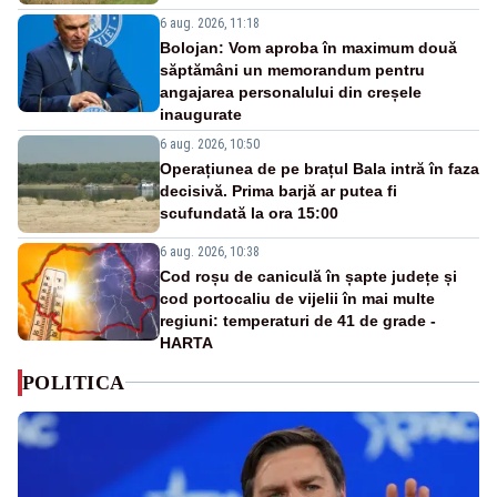
6 aug. 2026, 11:18
Bolojan: Vom aproba în maximum două
săptămâni un memorandum pentru
angajarea personalului din creșele
inaugurate
6 aug. 2026, 10:50
Operațiunea de pe brațul Bala intră în faza
decisivă. Prima barjă ar putea fi
scufundată la ora 15:00
6 aug. 2026, 10:38
Cod roșu de caniculă în șapte județe și
cod portocaliu de vijelii în mai multe
regiuni: temperaturi de 41 de grade -
HARTA
POLITICA