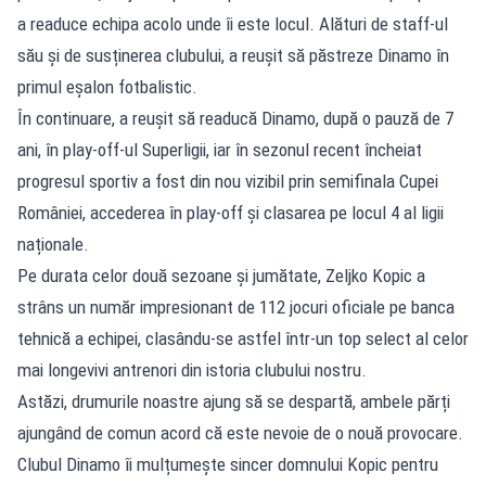
a readuce echipa acolo unde îi este locul. Alături de staff-ul
său și de susținerea clubului, a reușit să păstreze Dinamo în
primul eșalon fotbalistic.
În continuare, a reușit să readucă Dinamo, după o pauză de 7
ani, în play-off-ul Superligii, iar în sezonul recent încheiat
progresul sportiv a fost din nou vizibil prin semifinala Cupei
României, accederea în play-off și clasarea pe locul 4 al ligii
naționale.
Pe durata celor două sezoane și jumătate, Zeljko Kopic a
strâns un număr impresionant de 112 jocuri oficiale pe banca
tehnică a echipei, clasându-se astfel într-un top select al celor
mai longevivi antrenori din istoria clubului nostru.
Astăzi, drumurile noastre ajung să se despartă, ambele părți
ajungând de comun acord că este nevoie de o nouă provocare.
Clubul Dinamo îi mulțumește sincer domnului Kopic pentru