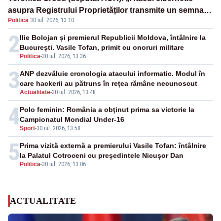
asupra Registrului Proprietăților transmite un semnal
Politica
·
30 iul. 2026, 13:10
de neîncredere investitorilor”
2
Ilie Bolojan și premierul Republicii Moldova, întâlnire la
București. Vasile Tofan, primit cu onoruri militare
Politica
-
30 iul. 2026, 13:36
3
ANP dezvăluie cronologia atacului informatic. Modul în
care hackerii au pătruns în rețea rămâne necunoscut
Actualitate
-
30 iul. 2026, 13:48
4
Polo feminin: România a obţinut prima sa victorie la
Campionatul Mondial Under-16
Sport
-
30 iul. 2026, 13:58
5
Prima vizită externă a premierului Vasile Tofan: întâlnire
la Palatul Cotroceni cu președintele Nicușor Dan
Politica
-
30 iul. 2026, 13:06
ACTUALITATE