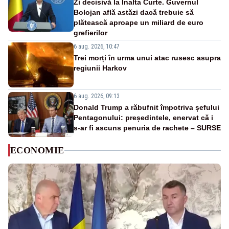
Zi decisivă la Înalta Curte. Guvernul
Bolojan află astăzi dacă trebuie să
plătească aproape un miliard de euro
grefierilor
6 aug. 2026, 10:47
Trei morți în urma unui atac rusesc asupra
regiunii Harkov
6 aug. 2026, 09:13
Donald Trump a răbufnit împotriva șefului
Pentagonului: președintele, enervat că i
s-ar fi ascuns penuria de rachete – SURSE
ECONOMIE