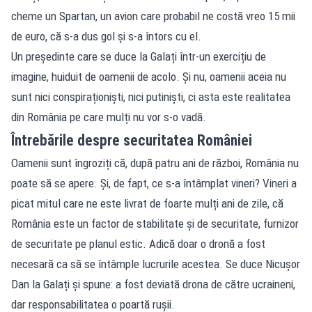
cheme un Spartan, un avion care probabil ne costă vreo 15 mii
de euro, că s-a dus gol și s-a întors cu el.
Un președinte care se duce la Galați într-un exercițiu de
imagine, huiduit de oamenii de acolo. Și nu, oamenii aceia nu
sunt nici conspiraționiști, nici putiniști, ci asta este realitatea
din România pe care mulți nu vor s-o vadă.
Întrebările despre securitatea României
Oamenii sunt îngroziți că, după patru ani de război, România nu
poate să se apere. Și, de fapt, ce s-a întâmplat vineri? Vineri a
picat mitul care ne este livrat de foarte mulți ani de zile, că
România este un factor de stabilitate și de securitate, furnizor
de securitate pe planul estic. Adică doar o dronă a fost
necesară ca să se întâmple lucrurile acestea. Se duce Nicușor
Dan la Galați și spune: a fost deviată drona de către ucraineni,
dar responsabilitatea o poartă rușii.