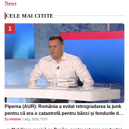
News
CELE MAI CITITE
1
Piperea (AUR): România a evitat retrogradarea la junk
pentru că era o catastrofă pentru bănci și fondurile de
Economie
·
2 aug. 2026, 10:01
pensii