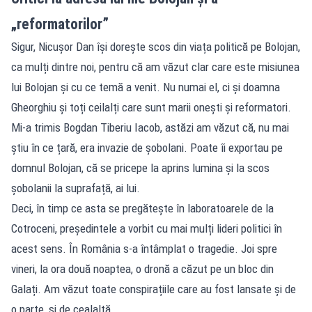
„reformatorilor”
Sigur, Nicușor Dan își dorește scos din viața politică pe Bolojan,
ca mulți dintre noi, pentru că am văzut clar care este misiunea
lui Bolojan și cu ce temă a venit. Nu numai el, ci și doamna
Gheorghiu și toți ceilalți care sunt marii onești și reformatori.
Mi-a trimis Bogdan Tiberiu Iacob, astăzi am văzut că, nu mai
știu în ce țară, era invazie de șobolani. Poate îi exportau pe
domnul Bolojan, că se pricepe la aprins lumina și la scos
șobolanii la suprafață, ai lui.
Deci, în timp ce asta se pregătește în laboratoarele de la
Cotroceni, președintele a vorbit cu mai mulți lideri politici în
acest sens. În România s-a întâmplat o tragedie. Joi spre
vineri, la ora două noaptea, o dronă a căzut pe un bloc din
Galați. Am văzut toate conspirațiile care au fost lansate și de
o parte, și de cealaltă.