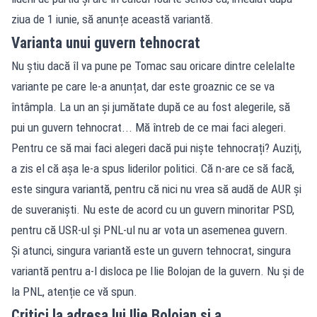
ziua de 1 iunie, să anunțe această variantă.
Varianta unui guvern tehnocrat
Nu știu dacă îl va pune pe Tomac sau oricare dintre celelalte
variante pe care le-a anunțat, dar este groaznic ce se va
întâmpla. La un an și jumătate după ce au fost alegerile, să
pui un guvern tehnocrat... Mă întreb de ce mai faci alegeri.
Pentru ce să mai faci alegeri dacă pui niște tehnocrați? Auziți,
a zis el că așa le-a spus liderilor politici. Că n-are ce să facă,
este singura variantă, pentru că nici nu vrea să audă de AUR și
de suveraniști. Nu este de acord cu un guvern minoritar PSD,
pentru că USR-ul și PNL-ul nu ar vota un asemenea guvern.
Și atunci, singura variantă este un guvern tehnocrat, singura
variantă pentru a-l disloca pe Ilie Bolojan de la guvern. Nu și de
la PNL, atenție ce vă spun.
Critici la adresa lui Ilie Bolojan și a