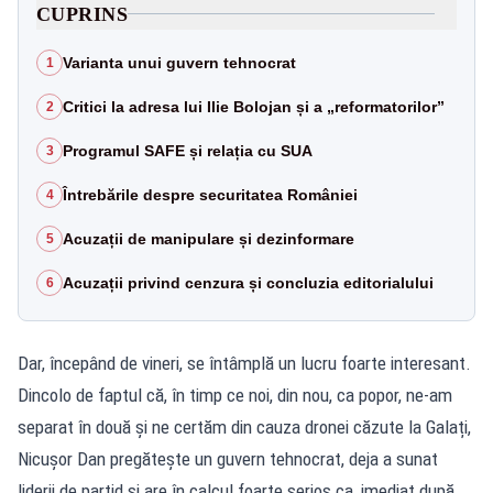
CUPRINS
Varianta unui guvern tehnocrat
1
Critici la adresa lui Ilie Bolojan și a „reformatorilor”
2
Programul SAFE și relația cu SUA
3
Întrebările despre securitatea României
4
Acuzații de manipulare și dezinformare
5
Acuzații privind cenzura și concluzia editorialului
6
Dar, începând de vineri, se întâmplă un lucru foarte interesant.
Dincolo de faptul că, în timp ce noi, din nou, ca popor, ne-am
separat în două și ne certăm din cauza dronei căzute la Galați,
Nicușor Dan pregătește un guvern tehnocrat, deja a sunat
liderii de partid și are în calcul foarte serios ca, imediat după