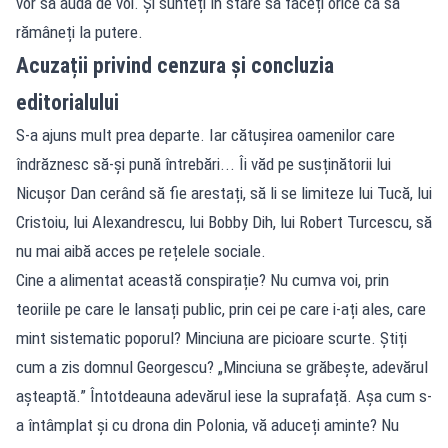
vor să audă de voi. Și sunteți în stare să faceți orice ca să
rămâneți la putere.
Acuzații privind cenzura și concluzia
editorialului
S-a ajuns mult prea departe. Iar cătușirea oamenilor care
îndrăznesc să-și pună întrebări... Îi văd pe susținătorii lui
Nicușor Dan cerând să fie arestați, să li se limiteze lui Tucă, lui
Cristoiu, lui Alexandrescu, lui Bobby Dih, lui Robert Turcescu, să
nu mai aibă acces pe rețelele sociale.
Cine a alimentat această conspirație? Nu cumva voi, prin
teoriile pe care le lansați public, prin cei pe care i-ați ales, care
mint sistematic poporul? Minciuna are picioare scurte. Știți
cum a zis domnul Georgescu? „Minciuna se grăbește, adevărul
așteaptă.” Întotdeauna adevărul iese la suprafață. Așa cum s-
a întâmplat și cu drona din Polonia, vă aduceți aminte? Nu