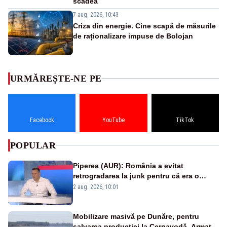
scădea
7 aug. 2026, 10:43
Criza din energie. Cine scapă de măsurile
de raționalizare impuse de Bolojan
URMĂREȘTE-NE PE
Facebook
YouTube
TikTok
POPULAR
Piperea (AUR): România a evitat
retrogradarea la junk pentru că era o
catastrofă pentru bănci și fondurile de
2 aug. 2026, 10:01
pensii
Mobilizare masivă pe Dunăre, pentru
salvarea producției la Cernavodă. Armata