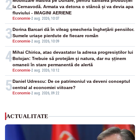
2
Mobilizare masivă pe Dunăre, pentru salvarea producției
la Cernavodă. Armata va detona o stâncă și va devia apa
fluviului - IMAGINI AERIENE
Economie
-
2 aug. 2026, 10:07
3
Dorina Barcari dă în vileag șmecheria înghețării pensiilor.
Sumele uriașe pierdute de fiecare român
Economie
-
2 aug. 2026, 10:09
4
Mihai Chirica, atac devastator la adresa progresiștilor lui
Bolojan: Trebuie să protejăm și natura, dar nu șținem
omaneii în stare permanentă de alertă
Economie
-
2 aug. 2026, 10:12
5
Daniel Udrescu: De ce patrimoniul va deveni conceptul
central al economiei viitoare?
Economie
-
2 aug. 2026, 09:22
ACTUALITATE