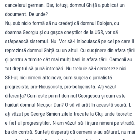
cancelarul german. Dar, totuși, domnul Ghiță a publicat un
document. De unde?
Nu, sub nicio formă să nu credeți că domnul Bolojan, cu
doamna Georgiu și cu gașca oneștilor de la USR, vor să
stârpească sistemul. Nu. Vor să-l înlocuiască pe cel pe care îl
reprezintă domnul Ghiță cu un altul. Cu susținere din afara țării
și pentru a trimite cât mai mulți bani în afara țării. Oamenii au
tot dreptul să pună întrebări. Nu trebuie să-i cerceteze nici
SRI-ul, nici nimeni altcineva, cum sugera o jurnalistă
progresistă, pro-Nicușoristă, pro-bolojenistă. Ați văzut
diferența? Cum este primit domnul Georgescu și cum este
huiduit domnul Nicușor Dan? O să vă arăt în această seară. L-
ați văzut pe George Simion zilele trecute la Cluj, unde teoretic
e fief-ul progresiștilor. N-am văzut să-l înjure nimeni pe stradă,
ba din contră. Sunteți disperați că oamenii s-au săturat, nu mai