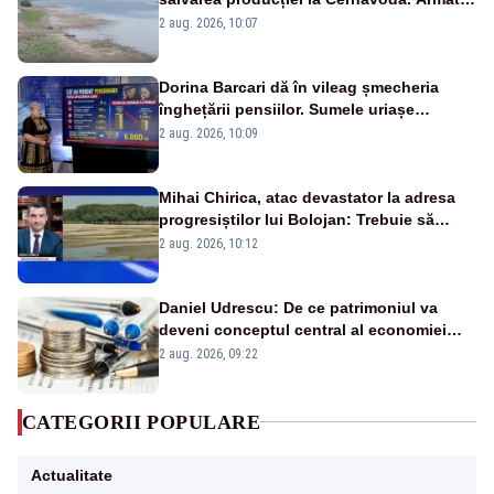
va detona o stâncă și va devia apa
2 aug. 2026, 10:07
fluviului - IMAGINI AERIENE
Dorina Barcari dă în vileag șmecheria
înghețării pensiilor. Sumele uriașe
pierdute de fiecare român
2 aug. 2026, 10:09
Mihai Chirica, atac devastator la adresa
progresiștilor lui Bolojan: Trebuie să
protejăm și natura, dar nu șținem omaneii
2 aug. 2026, 10:12
în stare permanentă de alertă
Daniel Udrescu: De ce patrimoniul va
deveni conceptul central al economiei
viitoare?
2 aug. 2026, 09:22
CATEGORII POPULARE
Actualitate