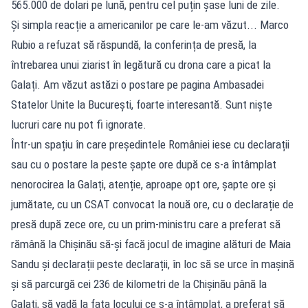
565.000 de dolari pe lună, pentru cel puțin șase luni de zile.
Și simpla reacție a americanilor pe care le-am văzut... Marco
Rubio a refuzat să răspundă, la conferința de presă, la
întrebarea unui ziarist în legătură cu drona care a picat la
Galați. Am văzut astăzi o postare pe pagina Ambasadei
Statelor Unite la București, foarte interesantă. Sunt niște
lucruri care nu pot fi ignorate.
Într-un spațiu în care președintele României iese cu declarații
sau cu o postare la peste șapte ore după ce s-a întâmplat
nenorocirea la Galați, atenție, aproape opt ore, șapte ore și
jumătate, cu un CSAT convocat la nouă ore, cu o declarație de
presă după zece ore, cu un prim-ministru care a preferat să
rămână la Chișinău să-și facă jocul de imagine alături de Maia
Sandu și declarații peste declarații, în loc să se urce în mașină
și să parcurgă cei 236 de kilometri de la Chișinău până la
Galați, să vadă la fața locului ce s-a întâmplat, a preferat să