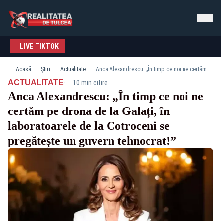
LIVE TIKTOK
Acasă
Știri
Actualitate
Anca Alexandrescu: „În timp ce noi ne certăm pe drona de la Galați, în laboratoarele de la Cotroceni se pregătește un guvern tehnocrat!”
·
ACTUALITATE
10 min citire
Anca Alexandrescu: „În timp ce noi ne
certăm pe drona de la Galați, în
laboratoarele de la Cotroceni se
pregătește un guvern tehnocrat!”