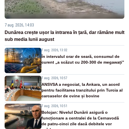
7 aug. 2026, 14:03
Dunărea crește ușor la intrarea în țară, dar rămâne mult
sub media lunii august
7 aug. 2026, 13:02
În intervalul orar de seară, consumul de
curent „a scăzut cu 200-300 de megawați”
7 aug. 2026, 10:57
ANSVSA a negociat, la Ankara, un acord
pentru facilitarea tranzitului prin Turcia al
carcaselor de ovine și bovine
7 aug. 2026, 10:51
Bolojan: Nivelul Dunării asigură o
funcționare a centralei de la Cernavodă
de patru-cinci zile dacă debitele vor