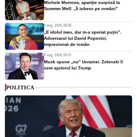
Michele Morrone, apariție surpriză la
Summer Well: „Îi iubesc pe români”
9 aug. 2026, 08:05
„E idolul meu, dar m-a speriat puțin”.
Adversarul lui David Popovici,
impresionat de român
9 aug. 2026, 08:01
Musk spune „nu” Ucrainei. Zelenski îi
cere ajutorul lui Trump
POLITICA