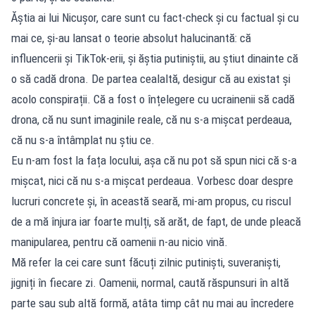
Ăștia ai lui Nicușor, care sunt cu fact-check și cu factual și cu
mai ce, și-au lansat o teorie absolut halucinantă: că
influencerii și TikTok-erii, și ăștia putiniștii, au știut dinainte că
o să cadă drona. De partea cealaltă, desigur că au existat și
acolo conspirații. Că a fost o înțelegere cu ucrainenii să cadă
drona, că nu sunt imaginile reale, că nu s-a mișcat perdeaua,
că nu s-a întâmplat nu știu ce.
Eu n-am fost la fața locului, așa că nu pot să spun nici că s-a
mișcat, nici că nu s-a mișcat perdeaua. Vorbesc doar despre
lucruri concrete și, în această seară, mi-am propus, cu riscul
de a mă înjura iar foarte mulți, să arăt, de fapt, de unde pleacă
manipularea, pentru că oamenii n-au nicio vină.
Mă refer la cei care sunt făcuți zilnic putiniști, suveraniști,
jigniți în fiecare zi. Oamenii, normal, caută răspunsuri în altă
parte sau sub altă formă, atâta timp cât nu mai au încredere