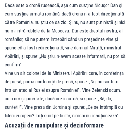
Dacă este o dronă rusească, așa cum susține Nicușor Dan și
cum susține armata română, dacă drona n-a fost direcționată
către România, nu știu ce să zic. Și nu, nu sunt putinistă și nici
nu-mi intră rublele de la Moscova. Dar este dreptul nostru, al
românilor, să ne punem întrebări când un președinte vine și
spune că a fost redirecționată, vine domnul Miruță, ministrul
Apărării, și spune: „Nu știu, n-avem aceste informații, nu pot să
confirm”.
Vine un alt colonel de la Ministerul Apărării care, în conferința
de presă, prima conferință de presă, spune: „Nu, nu suntem
într-un atac al Rusiei asupra României”. Vine Zelenski acum,
cu o oră și jumătate, două ore în urmă, și spune: „Bă, da,
sunteți!”. Vine presa din Ucraina și spune: „Ce se întâmplă cu
liderii europeni? Toți sunt pe burtă, nimeni nu reacționează”.
Acuzații de manipulare și dezinformare