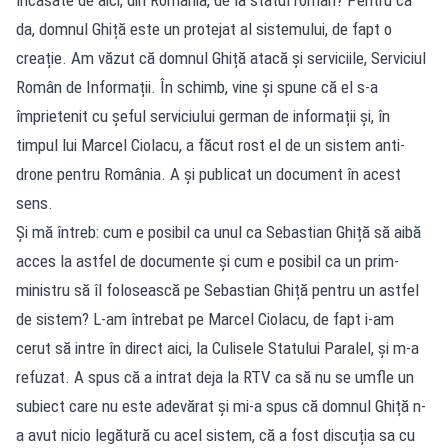
da, domnul Ghiță este un protejat al sistemului, de fapt o
creație. Am văzut că domnul Ghiță atacă și serviciile, Serviciul
Român de Informații. În schimb, vine și spune că el s-a
împrietenit cu șeful serviciului german de informații și, în
timpul lui Marcel Ciolacu, a făcut rost el de un sistem anti-
drone pentru România. A și publicat un document în acest
sens.
Și mă întreb: cum e posibil ca unul ca Sebastian Ghiță să aibă
acces la astfel de documente și cum e posibil ca un prim-
ministru să îl folosească pe Sebastian Ghiță pentru un astfel
de sistem? L-am întrebat pe Marcel Ciolacu, de fapt i-am
cerut să intre în direct aici, la Culisele Statului Paralel, și m-a
refuzat. A spus că a intrat deja la RTV ca să nu se umfle un
subiect care nu este adevărat și mi-a spus că domnul Ghiță n-
a avut nicio legătură cu acel sistem, că a fost discuția sa cu