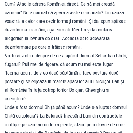
Cum? Atac la adresa României, direct. Ce să mai creadă
oamenii? Nu e normal să apară aceste conspirații? Din cauza
voastră, a celor care dezinformați românii. Și da, spun apăsat:
dezinformați românii, așa cum ați făcut-o și la anularea
alegerilor, la lovitura de stat. Aceasta este adevărata
dezinformare pe care o trăiesc românii.
Vreți să vorbim despre de ce a apărut domnul Sebastian Ghiță,
fugarul? Puii mei de rigoare, că acum nu mai este fugar.
Tocmai acum, de vreo două săptămâni, face postare după
postare și se erijează în marele apărător al lui Nicușor Dan și
al României în fața cotropitorilor Bolojan, Gheorghiu și
useriștilor?
Unde a fost domnul Ghiță până acum? Unde s-a luptat domnul
Ghiță cu „ploaia”? La Belgrad? Încasând bani din contractele
multiple pe care acum le va pierde, stând pe milioane de euro
încasate de aici, din România, de la statul român? Pentru că