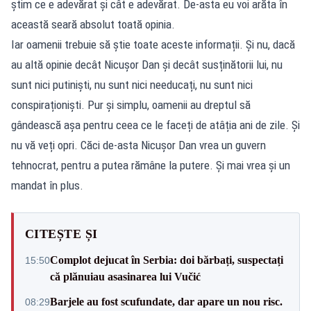
știm ce e adevărat și cât e adevărat. De-asta eu voi arăta în
această seară absolut toată opinia.
Iar oamenii trebuie să știe toate aceste informații. Și nu, dacă
au altă opinie decât Nicușor Dan și decât susținătorii lui, nu
sunt nici putiniști, nu sunt nici needucați, nu sunt nici
conspiraționiști. Pur și simplu, oamenii au dreptul să
gândească așa pentru ceea ce le faceți de atâția ani de zile. Și
nu vă veți opri. Căci de-asta Nicușor Dan vrea un guvern
tehnocrat, pentru a putea rămâne la putere. Și mai vrea și un
mandat în plus.
CITEȘTE ȘI
Complot dejucat în Serbia: doi bărbați, suspectați
15:50
că plănuiau asasinarea lui Vučić
Barjele au fost scufundate, dar apare un nou risc.
08:29