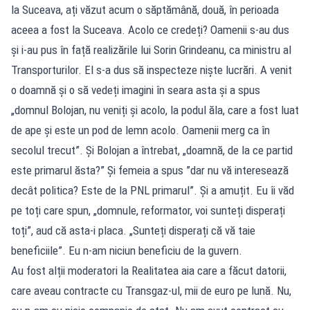
la Suceava, ați văzut acum o săptămână, două, în perioada
aceea a fost la Suceava. Acolo ce credeți? Oamenii s-au dus
și i-au pus în față realizările lui Sorin Grindeanu, ca ministru al
Transporturilor. El s-a dus să inspecteze niște lucrări. A venit
o doamnă și o să vedeți imagini în seara asta și a spus
„domnul Bolojan, nu veniți și acolo, la podul ăla, care a fost luat
de ape și este un pod de lemn acolo. Oamenii merg ca în
secolul trecut”. Și Bolojan a întrebat, „doamnă, de la ce partid
este primarul ăsta?” Și femeia a spus ”dar nu vă interesează
decât politica? Este de la PNL primarul”. Și a amuțit. Eu îi văd
pe toți care spun, „domnule, reformator, voi sunteți disperați
toți”, aud că asta-i placa. „Sunteți disperați că vă taie
beneficiile”. Eu n-am niciun beneficiu de la guvern.
Au fost alții moderatori la Realitatea aia care a făcut datorii,
care aveau contracte cu Transgaz-ul, mii de euro pe lună. Nu,