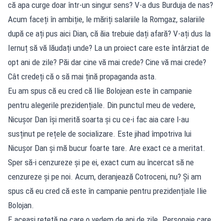
că apa curge doar într-un singur sens? V-a dus Burduja de nas?
Acum faceți în ambiție, le măriți salariile la Romgaz, salariile
după ce ați pus aici Dian, că ăia trebuie dați afară? V-ați dus la
Iernuț să vă lăudați unde? La un proiect care este întârziat de
opt ani de zile? Păi dar cine vă mai crede? Cine vă mai crede?
Cât credeți că o să mai țină propaganda asta.
Eu am spus că eu cred că Ilie Bolojean este în campanie
pentru alegerile prezidențiale. Din punctul meu de vedere,
Nicușor Dan își merită soarta și cu ce-i fac aia care l-au
susținut pe rețele de socializare. Este jihad împotriva lui
Nicușor Dan și mă bucur foarte tare. Are exact ce a meritat.
Sper să-i cenzureze și pe ei, exact cum au încercat să ne
cenzureze și pe noi. Acum, deranjează Cotroceni, nu? Și am
spus că eu cred că este în campanie pentru prezidențiale Ilie
Bolojan.
E aceași rețetă pe care o vedem de ani de zile. Personaje care