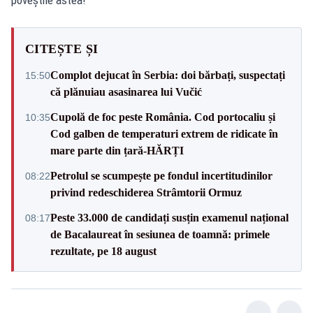
CITEȘTE ȘI
Complot dejucat în Serbia: doi bărbați, suspectați
15:50
că plănuiau asasinarea lui Vučić
Cupolă de foc peste România. Cod portocaliu și
10:35
Cod galben de temperaturi extrem de ridicate în
mare parte din țară-HĂRȚI
Petrolul se scumpește pe fondul incertitudinilor
08:22
privind redeschiderea Strâmtorii Ormuz
Peste 33.000 de candidați susțin examenul național
08:17
de Bacalaureat în sesiunea de toamnă: primele
rezultate, pe 18 august