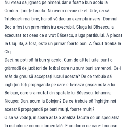
Nu vreau să jignesc pe nimeni, dar e foarte bun acolo la
Oradea. Țineți-l acolo. Nu avem nevoie de el. Uite, ca să
înțelegeți mai bine, hai să vă dau un exemplu invers. Domnul
Boc a fost un prim-ministru execrabil. Sluga lui Băsescu, a
executat tot ceea ce a vrut Băsescu, sluga partidului. A plecat
la Cluj. Bă, a fost, este un primar foarte bun. A făcut treabă la
Cluj.
Deci, nu poți să fii bun și acolo. Cum de altfel, uite, sunt o
grămadă de jucători de fotbal care nu sunt buni antrenori. Ce-i
atât de greu să acceptați lucrul acesta? De ce trebuie să
înghițim toți propaganda pe care o livrează gașca asta a lui
Bolojan, care s-a mutat din spatele lui Băsescu, Iohannis,
Nicușor, Dan, acum la Bolojan? De ce trebuie să înghițim noi
această propagandă pe bani mulți, foarte mulți?
O să vă vedeți, în seara asta o analiză făcută de un specialist
în psihologie comportamentală. E un domn pe care-l cunosc