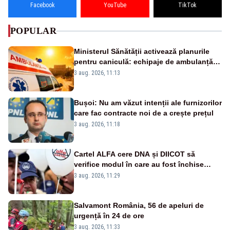
Facebook
YouTube
TikTok
POPULAR
Ministerul Sănătății activează planurile
pentru caniculă: echipaje de ambulanță
suplimentate, stocuri de medicamente
3 aug. 2026, 11:13
verificate și puncte de apă în spațiile
publice
Bușoi: Nu am văzut intenții ale furnizorilor
care fac contracte noi de a crește prețul
3 aug. 2026, 11:18
Cartel ALFA cere DNA și DIICOT să
verifice modul în care au fost închise
centralele pe cărbune
3 aug. 2026, 11:29
Salvamont România, 56 de apeluri de
urgență în 24 de ore
3 aug. 2026, 11:33