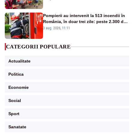
Pompierii au intervenit la 513 incendii în
România, în doar trei zile: peste 2.300 de
hectare de teren au fost afectate
3 aug. 2026, 11:11
CATEGORII POPULARE
Actualitate
Politica
Economie
Social
Sport
Sanatate