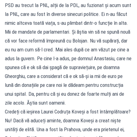
PSD au trecut la PNL, alții de la PDL, au fuzionat și acum sunt
la PNL, care au fost în diverse sinecuri politice. Ei n-au făcut
nimic altceva toată viața, s-au plimbat dintr-o funcție în alta.
Mii de mandate de parlamentari. Și ăștia vin să ne spună nouă
că vor face reformă împreună cu Bolojan. Nu vă supărați, dar
eu nu am cum să-l cred. Mai ales după ce am văzut pe cine a
adus la guvern. Pe cine l-a adus, pe domnul Anastasiu, care ne
spunea că e ok să dai șpagă de supraviețuire, pe doamna
Gheorghiu, care a considerat că e ok să-și ia mii de euro pe
lună din donațiile pe care noi le dădeam pentru construcția
unui spital. Da, pentru că și eu donez de foarte mulți ani de
zile acolo. Ăștia sunt oamenii.
Credeți că ieșirea Laurei Codruța Koveși a fost întâmplătoare?
Nu! Dacă vă aduceți aminte, doamna Koveși a creat niște
unități de elită. Una a fost la Prahova, unde era prietenul ei,