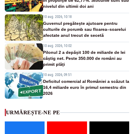
în proporţie de 62,77%. Stocurile sunt sub
nivelul din ultimii doi ani
10 aug. 2026, 10:18
Guvernul pregătește ajutoare pentru
culturile de porumb sau floarea–soarelui
afectate anul trecut de secetă
10 aug. 2026, 10:02
Pilonul 2 a depășit 100 de miliarde de lei
câștig net. Peste 350.000 de români au
primit plăți
10 aug. 2026, 09:51
Deficitul comercial al României a scăzut la
16,4 miliarde euro în primul semestru din
2026
URMĂREȘTE-NE PE