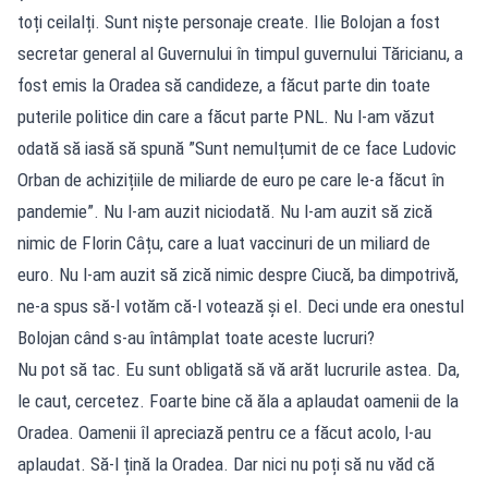
toți ceilalți. Sunt niște personaje create. Ilie Bolojan a fost
secretar general al Guvernului în timpul guvernului Tăricianu, a
fost emis la Oradea să candideze, a făcut parte din toate
puterile politice din care a făcut parte PNL. Nu l-am văzut
odată să iasă să spună ”Sunt nemulțumit de ce face Ludovic
Orban de achizițiile de miliarde de euro pe care le-a făcut în
pandemie”. Nu l-am auzit niciodată. Nu l-am auzit să zică
nimic de Florin Câțu, care a luat vaccinuri de un miliard de
euro. Nu l-am auzit să zică nimic despre Ciucă, ba dimpotrivă,
ne-a spus să-l votăm că-l votează și el. Deci unde era onestul
Bolojan când s-au întâmplat toate aceste lucruri?
Nu pot să tac. Eu sunt obligată să vă arăt lucrurile astea. Da,
le caut, cercetez. Foarte bine că ăla a aplaudat oamenii de la
Oradea. Oamenii îl apreciază pentru ce a făcut acolo, l-au
aplaudat. Să-l țină la Oradea. Dar nici nu poți să nu văd că