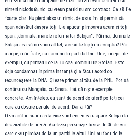
eu n-am cu nicio companie de stat. Nu am avut contract cu
nimeni niciodată, nici cu vreun partid nu am contract. Ca să fie
foarte clar. Nu pierd absolut nimic, de asta îmi și permit să
spun adevărul despre toți. L-a apucat plimbarea acum și toți
spun, „domnule, marele reformator Bolojan”. Păi mai, domnule
Bolojan, ca să nu spun altfel, vrei să te lupți cu corupția? Păi
începe, măi, frate, cu oameni din partidul tău. Uite, începe, de
exemplu, cu primarul de la Tulcea, domnul Ilie Ștefan. Este
deja condamnat în prima instanță și a făcut acord de
recunoaștere la DNA. Și este primar al tău, de la PNL. Pot să
continui cu Mangalia, cu Sinaia. Hai, dă niște exemple
concrete. Am înțeles, eu sunt de acord de afară pe toți cei
care au dosare penale, de acord. Dar ai tăi?
O să arăt în seara asta cine sunt cei cu care apare Bolojan la
declarațiile de presă. Aceleași personaje toxice de 36 de ani,
care s-au plimbat de la un partid la altul. Unii au fost de la