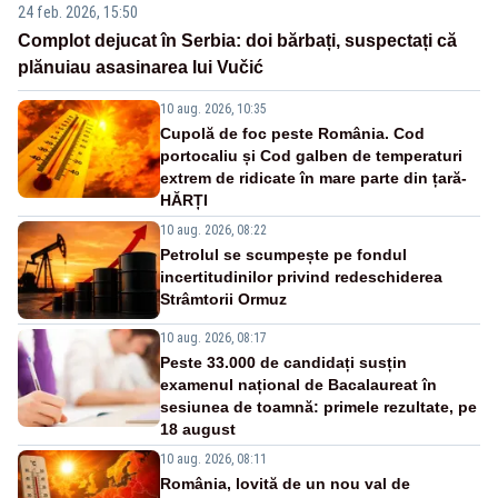
24 feb. 2026, 15:50
Complot dejucat în Serbia: doi bărbați, suspectați că
plănuiau asasinarea lui Vučić
10 aug. 2026, 10:35
Cupolă de foc peste România. Cod
portocaliu și Cod galben de temperaturi
extrem de ridicate în mare parte din țară-
HĂRȚI
10 aug. 2026, 08:22
Petrolul se scumpește pe fondul
incertitudinilor privind redeschiderea
Strâmtorii Ormuz
10 aug. 2026, 08:17
Peste 33.000 de candidați susțin
examenul național de Bacalaureat în
sesiunea de toamnă: primele rezultate, pe
18 august
10 aug. 2026, 08:11
România, lovită de un nou val de