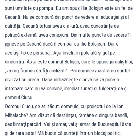
sunt umflate cu pompa. Eu am spus Ilie Bolojan este un fel de
Geoană. Nu se compară din punct de vedere al educației și al
calității. Geoană totuși avea o aliură, avea cunoștințe de
politică externă, avea conexiuni. Din multe puncte de vedere îl
jignesc pe Geoană dacă îl compar cu Ilie Bolojean. Dar e
același tip de personaj. Așa învelit în poleială și gol pe
dinăuntru. Ăsta este domnul Bolojan, care le spune jurnaliștilor,
„vă rog frumos să fiți civilizați”. Păi dumneavoastră nu sunteți
civilizat cu presa. Dacă îndrăznește cineva să vă pună o
întrebare care nu vă convine, imediat tunați și fulgerați, ca și
domnul Ciucu.
Domnul Ciucu, ce ați făcut, domnule, cu proiectul de la Ion
Mihalache? Am văzut că desființat, rămâne o singură bandă,
desființați parcări. Vai și amar, vai și amar de Bucureștiul ăsta
și de țara asta! Mă bucur că sunteți într-un blocaj politic.