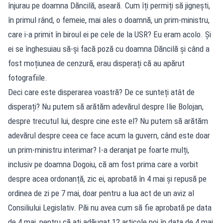
înjurau pe doamna Dăncilă, aseară. Cum îți permiți să jignești,
în primul rând, o femeie, mai ales o doamnă, un prim-ministru,
care i-a primit în biroul ei pe cele de la USR? Eu eram acolo. Și
ei se înghesuiau să-și facă poză cu doamna Dăncilă și când a
fost moțiunea de cenzură, erau disperați că au apărut
fotografiile.
Deci care este disperarea voastră? De ce sunteți atât de
disperați? Nu putem să arătăm adevărul despre Ilie Bolojan,
despre trecutul lui, despre cine este el? Nu putem să arătăm
adevărul despre ceea ce face acum la guvern, când este doar
un prim-ministru interimar? I-a deranjat pe foarte mulți,
inclusiv pe doamna Dogoiu, că am fost prima care a vorbit
despre acea ordonanță, zic ei, aprobată în 4 mai și repusă pe
ordinea de zi pe 7 mai, doar pentru a lua act de un aviz al
Consiliului Legislativ. Păi nu avea cum să fie aprobată pe data
de 4 mai, pentru că ați adăugat 12 articole noi în data de 4 mai