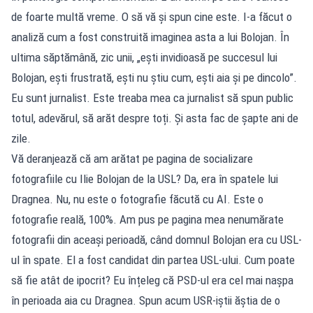
de foarte multă vreme. O să vă și spun cine este. I-a făcut o
analiză cum a fost construită imaginea asta a lui Bolojan. În
ultima săptămână, zic unii, „ești invidioasă pe succesul lui
Bolojan, ești frustrată, ești nu știu cum, ești aia și pe dincolo”.
Eu sunt jurnalist. Este treaba mea ca jurnalist să spun public
totul, adevărul, să arăt despre toți. Și asta fac de șapte ani de
zile.
Vă deranjează că am arătat pe pagina de socializare
fotografiile cu Ilie Bolojan de la USL? Da, era în spatele lui
Dragnea. Nu, nu este o fotografie făcută cu AI. Este o
fotografie reală, 100%. Am pus pe pagina mea nenumărate
fotografii din aceași perioadă, când domnul Bolojan era cu USL-
ul în spate. El a fost candidat din partea USL-ului. Cum poate
să fie atât de ipocrit? Eu înțeleg că PSD-ul era cel mai nașpa
în perioada aia cu Dragnea. Spun acum USR-iștii ăștia de o