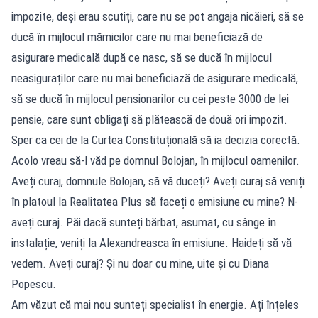
impozite, deși erau scutiți, care nu se pot angaja nicăieri, să se
ducă în mijlocul mămicilor care nu mai beneficiază de
asigurare medicală după ce nasc, să se ducă în mijlocul
neasiguraților care nu mai beneficiază de asigurare medicală,
să se ducă în mijlocul pensionarilor cu cei peste 3000 de lei
pensie, care sunt obligați să plătească de două ori impozit.
Sper ca cei de la Curtea Constituțională să ia decizia corectă.
Acolo vreau să-l văd pe domnul Bolojan, în mijlocul oamenilor.
Aveți curaj, domnule Bolojan, să vă duceți? Aveți curaj să veniți
în platoul la Realitatea Plus să faceți o emisiune cu mine? N-
aveți curaj. Păi dacă sunteți bărbat, asumat, cu sânge în
instalație, veniți la Alexandreasca în emisiune. Haideți să vă
vedem. Aveți curaj? Și nu doar cu mine, uite și cu Diana
Popescu.
Am văzut că mai nou sunteți specialist în energie. Ați înțeles