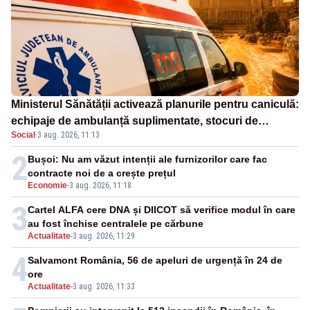
Ministerul Sănătății activează planurile pentru caniculă:
echipaje de ambulanță suplimentate, stocuri de
Social
·
3 aug. 2026, 11:13
medicamente verificate și puncte de apă în spațiile
publice
2
Bușoi: Nu am văzut intenții ale furnizorilor care fac
contracte noi de a crește prețul
Economie
-
3 aug. 2026, 11:18
3
Cartel ALFA cere DNA și DIICOT să verifice modul în care
au fost închise centralele pe cărbune
Actualitate
-
3 aug. 2026, 11:29
4
Salvamont România, 56 de apeluri de urgență în 24 de
ore
Actualitate
-
3 aug. 2026, 11:33