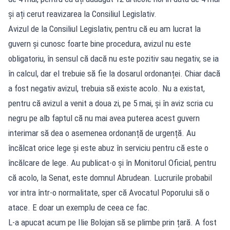
și ați cerut reavizarea la Consiliul Legislativ.
Avizul de la Consiliul Legislativ, pentru că eu am lucrat la
guvern și cunosc foarte bine procedura, avizul nu este
obligatoriu, în sensul că dacă nu este pozitiv sau negativ, se ia
în calcul, dar el trebuie să fie la dosarul ordonanței. Chiar dacă
a fost negativ avizul, trebuia să existe acolo. Nu a existat,
pentru că avizul a venit a doua zi, pe 5 mai, și în aviz scria cu
negru pe alb faptul că nu mai avea puterea acest guvern
interimar să dea o asemenea ordonanță de urgență. Au
încălcat orice lege și este abuz în serviciu pentru că este o
încălcare de lege. Au publicat-o și în Monitorul Oficial, pentru
că acolo, la Senat, este domnul Abrudean. Lucrurile probabil
vor intra într-o normalitate, sper că Avocatul Poporului să o
atace. E doar un exemplu de ceea ce fac.
L-a apucat acum pe Ilie Bolojan să se plimbe prin țară. A fost