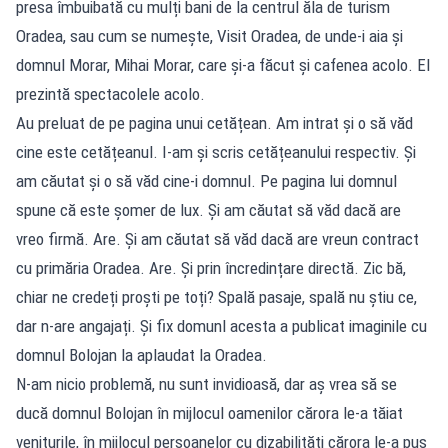
presa îmbuibată cu mulți bani de la centrul ăla de turism
Oradea, sau cum se numește, Visit Oradea, de unde-i aia și
domnul Morar, Mihai Morar, care și-a făcut și cafenea acolo. El
prezintă spectacolele acolo.
Au preluat de pe pagina unui cetățean. Am intrat și o să văd
cine este cetățeanul. I-am și scris cetățeanului respectiv. Și
am căutat și o să văd cine-i domnul. Pe pagina lui domnul
spune că este șomer de lux. Și am căutat să văd dacă are
vreo firmă. Are. Și am căutat să văd dacă are vreun contract
cu primăria Oradea. Are. Și prin încredințare directă. Zic bă,
chiar ne credeți proști pe toți? Spală pasaje, spală nu știu ce,
dar n-are angajați. Și fix domunl acesta a publicat imaginile cu
domnul Bolojan la aplaudat la Oradea.
N-am nicio problemă, nu sunt invidioasă, dar aș vrea să se
ducă domnul Bolojan în mijlocul oamenilor cărora le-a tăiat
veniturile, în mijlocul persoanelor cu dizabilități cărora le-a pus