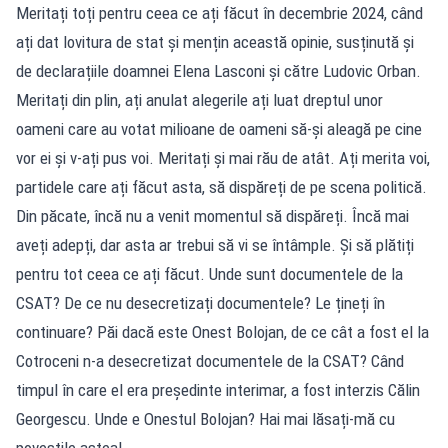
Meritați toți pentru ceea ce ați făcut în decembrie 2024, când
ați dat lovitura de stat și mențin această opinie, susținută și
de declarațiile doamnei Elena Lasconi și către Ludovic Orban.
Meritați din plin, ați anulat alegerile ați luat dreptul unor
oameni care au votat milioane de oameni să-și aleagă pe cine
vor ei și v-ați pus voi. Meritați și mai rău de atât. Ați merita voi,
partidele care ați făcut asta, să dispăreți de pe scena politică.
Din păcate, încă nu a venit momentul să dispăreți. Încă mai
aveți adepți, dar asta ar trebui să vi se întâmple. Și să plătiți
pentru tot ceea ce ați făcut. Unde sunt documentele de la
CSAT? De ce nu desecretizați documentele? Le țineți în
continuare? Păi dacă este Onest Bolojan, de ce cât a fost el la
Cotroceni n-a desecretizat documentele de la CSAT? Când
timpul în care el era președinte interimar, a fost interzis Călin
Georgescu. Unde e Onestul Bolojan? Hai mai lăsați-mă cu
poveștile astea!