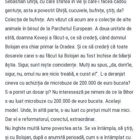
Sebastian Ghiță, cu care stătea în vie și care-i făcea cadou
gentuțe, asta a povestit Ghiță, cucuvele, bufnițe, știți, da?
Colecția de bufnițe. Am văzut că acum are o colecție de alte
animale în biroul de la Parchetul European. A doua unitate de
elită, doamna Koveși a făcut-o, ce să credeți, când domnul
Bolojan era chiar primar la Oradea. Și ce să credeți că toate
dosarele carei s-au făcut lui Bolojan au fost închise de băieții
ăștia. Sigur, sunt niște coincidențe. Mulți au spus, „da, dom'le,
sigur, nu, omul nu are nicio treabă, e curat el”. L-a deranjat
cineva cu achiziția de microbuze de 200.000 de euro bucata?
S-a pornit un dosar și? Nu interesează pe nimeni de ce la Bihor
s-au luat microbuze cu 200.000 de euro bucata. Același
model. Unde, în altă parte, s-au luat cu prețuri mult mai mici.
Dar el e reformatorul, corectul, extraordinar.
Nu înghite multă lume povestea asta. Se va întâmpla, să știți,
și cu Bolojan, după o anumită perioadă, cum s-a întâmplat cu