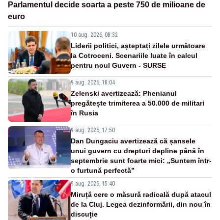
Parlamentul decide soarta a peste 750 de milioane de
euro
10 aug. 2026, 08:32
Liderii politici, așteptați zilele următoare
la Cotroceni. Scenariile luate în calcul
pentru noul Guvern - SURSE
9 aug. 2026, 18:04
Zelenski avertizează: Phenianul
pregătește trimiterea a 50.000 de militari
în Rusia
9 aug. 2026, 17:50
Dan Dungaciu avertizează că șansele
unui guvern cu drepturi depline până în
septembrie sunt foarte mici: „Suntem într-
o furtună perfectă”
9 aug. 2026, 15:40
Miruță cere o măsură radicală după atacul
de la Cluj. Legea dezinformării, din nou în
discuție