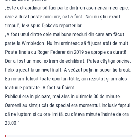
„Este extraordinar să faci parte dintr-un asemenea meci epic,
care a durat peste cinci ore, cât a fost. Nici nu știu exact
timpul”, le-a spus Djokovic reporterilor.
„A fost unul dintre cele mai bune meciuri din care am făcut
parte la Wimbledon. Nu îmi amintesc să fi jucat atât de mult.
Poate finala cu Roger Federer din 2019 se apropie ca durată.
Dar a fost un meci extrem de echilibrat. Putea câștiga oricine.
Felix a jucat la un nivel înalt. A scăzut puțin în super tie-break.
Eu mi-am folosit toate oportunitățile, am rezistat și am ales
loviturile potrivite. A fost suficient.
Publicul era în picioare, mai ales în ultimele 30 de minute.
Oamenii au simțit cât de special era momentul, inclusiv faptul
că ne luptam și cu ora-limită, cu câteva minute înainte de ora
23.00.”