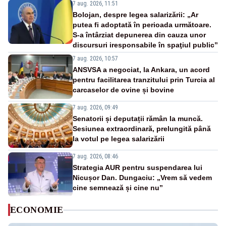
7 aug. 2026, 11:51
Bolojan, despre legea salarizării: „Ar
putea fi adoptată în perioada următoare.
S-a întârziat depunerea din cauza unor
discursuri iresponsabile în spaţiul public”
7 aug. 2026, 10:57
ANSVSA a negociat, la Ankara, un acord
pentru facilitarea tranzitului prin Turcia al
carcaselor de ovine și bovine
7 aug. 2026, 09:49
Senatorii și deputații rămân la muncă.
Sesiunea extraordinară, prelungită până
la votul pe legea salarizării
7 aug. 2026, 08:46
Strategia AUR pentru suspendarea lui
Nicușor Dan. Dungaciu: „Vrem să vedem
cine semnează și cine nu”
ECONOMIE