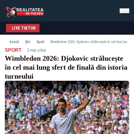
LIVE TIKTOK
Acasă
Știri
Sport
Wimbledon 2026: Djokovic strălucește în cel mai lung sfert de finală din istoria turneului
·
SPORT
2 min citire
Wimbledon 2026: Djokovic strălucește
în cel mai lung sfert de finală din istoria
turneului