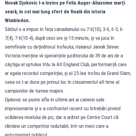
Novak Djokovic l-a învins pe Felix Auger-Aliassime marți
seară, în cel mai lung sfert de finală din istoria
Wimbledon.
Sârbul s-a impus în fața canadianului cu 7-6(10), 3-6, 6-3, 6-
7(4), 7-6(10-4), după cinci ore și 15 minute, și va juca în
semifinale cu deținătorul trofeului, italianul Jannik Sinner.
Victoria menține vii speranțele jucătorului de 39 de ani de a
câștiga al optulea titlu la All England Club, performanță care
ar egala recordul competiției, și al 25-lea trofeu de Grand Slam,
ceea ce l-ar duce pe primul loc în clasamentul all-time al
campionilor de turnee majore.
Djokovic se poate afla în ultimii ani ai carierei sale
impresionante și s-a confruntat recent cu întrebări privind
scăderea nivelului de joc, dar a arătat pe Centre Court că
rămâne un competitor redutabil, într-un meci care a
entuziasmat publicul.