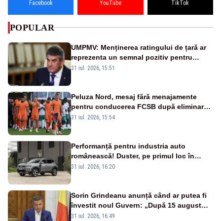
Facebook
YouTube
TikTok
POPULAR
UMPMV: Menținerea ratingului de țară ar
reprezenta un semnal pozitiv pentru
România. Autoritățile trebuie să continue
31 iul. 2026, 15:51
consolidarea stabilității economice și
financiare
Peluza Nord, mesaj fără menajamente
pentru conducerea FCSB după eliminarea
rușinoasă din Conference League
31 iul. 2026, 15:54
Performanță pentru industria auto
românească! Duster, pe primul loc în
topul vânzărilor din Ucraina
31 iul. 2026, 16:20
Sorin Grindeanu anunță când ar putea fi
învestit noul Guvern: „După 15 august
sunt șanse mai mari”
31 iul. 2026, 16:49