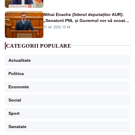
Mihai Enache (liderul deputaților AUR):
„Senatorii PNL și Guvernul vor să scoată
la vânzare bunuri publice pentru a stinge
31 iul. 2026, 15:44
datoriile pentru vaccinurile Pfizer!”
CATEGORII POPULARE
Actualitate
Politica
Economie
Social
Sport
Sanatate