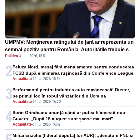
UMPMV: Menținerea ratingului de țară ar reprezenta un
semnal pozitiv pentru România. Autoritățile trebuie să
Politica
·
31 iul. 2026, 15:51
continue consolidarea stabilității economice și
financiare
2
Peluza Nord, mesaj fără menajamente pentru conducerea
FCSB după eliminarea rușinoasă din Conference League
Actualitate
-
31 iul. 2026, 15:54
3
Performanță pentru industria auto românească! Duster,
pe primul loc în topul vânzărilor din Ucraina
Actualitate
-
31 iul. 2026, 16:20
4
Sorin Grindeanu anunță când ar putea fi învestit noul
Guvern: „După 15 august sunt șanse mai mari”
Actualitate
-
31 iul. 2026, 16:49
5
Mihai Enache (liderul deputaților AUR): „Senatorii PNL și