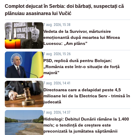
Complot dejucat în Serbia: doi bărbați, suspectați că
plănuiau asasinarea lui Vučić
7 aug. 2026, 15:38
Vedeta de la Survivor, mărturisire
emoționantă după moartea lui Mircea
Lucescu: „Am plâns”
7 aug. 2026, 15:26
PSD, replică dură pentru Bolojan:
„România este într-o situație de forță
majoră”
7 aug. 2026, 14:41
Directoarea care a delapidat peste 4,5
milioane lei de la Electrica Serv - trimisă în
judecată
7 aug. 2026, 14:37
Hidrologi: Debitul Dunării rămâne la 1.400
mc/s; o tendință de creștere este
preconizată la jumătatea săptămânii