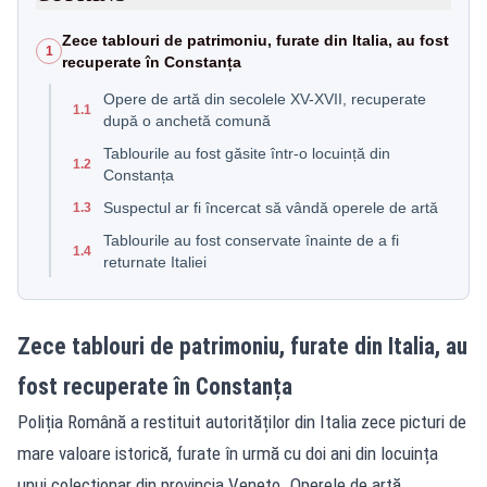
Zece tablouri de patrimoniu, furate din Italia, au fost
1
recuperate în Constanța
Opere de artă din secolele XV-XVII, recuperate
1.1
după o anchetă comună
Tablourile au fost găsite într-o locuință din
1.2
Constanța
Suspectul ar fi încercat să vândă operele de artă
1.3
Tablourile au fost conservate înainte de a fi
1.4
returnate Italiei
Zece tablouri de patrimoniu, furate din Italia, au
fost recuperate în Constanța
Poliția Română a restituit autorităților din Italia zece picturi de
mare valoare istorică, furate în urmă cu doi ani din locuința
unui colecționar din provincia Veneto. Operele de artă,