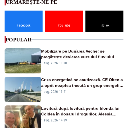
URMĂREȘTE-NE PE
Facebook
YouTube
TikTok
POPULAR
Mobilizare pe Dunărea Veche: se
pregătește devierea cursului fluviului
către Cernavodă – VIDEO
1 aug. 2026, 13:38
Criza energetică se acutizează. CE Oltenia
a oprit noaptea trecută un grup energetic
de la Rovinari
1 aug. 2026, 13:41
Lovitură după lovitură pentru blonda lui
Coldea în dosarul drogurilor. Alessia
Păcuraru explică decizia magistraților
1 aug. 2026, 14:39