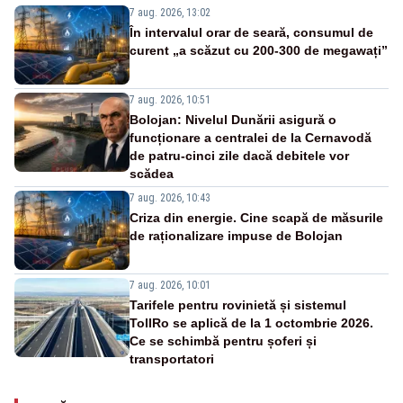
7 aug. 2026, 13:02
În intervalul orar de seară, consumul de
curent „a scăzut cu 200-300 de megawați”
7 aug. 2026, 10:51
Bolojan: Nivelul Dunării asigură o
funcționare a centralei de la Cernavodă
de patru-cinci zile dacă debitele vor
scădea
7 aug. 2026, 10:43
Criza din energie. Cine scapă de măsurile
de raționalizare impuse de Bolojan
7 aug. 2026, 10:01
Tarifele pentru rovinietă și sistemul
TollRo se aplică de la 1 octombrie 2026.
Ce se schimbă pentru șoferi și
transportatori