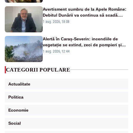
Avertisment sumbru de la Apele Române:
Debitul Dunării va continua să scadă.
Cernavodă s-ar putea închide în 4 zile
1 aug. 2026, 18:08
Alertă în Caraș-Severin: incendiile de
vegetație se extind, zeci de pompieri și
silvicultori se luptă cu flăcările - VIDEO
1 aug. 2026, 12:44
CATEGORII POPULARE
Actualitate
Politica
Economie
Social