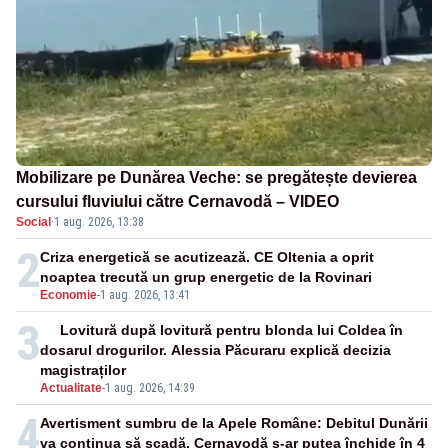
Mobilizare pe Dunărea Veche: se pregătește devierea
cursului fluviului către Cernavodă – VIDEO
Social
·
1 aug. 2026, 13:38
2
Criza energetică se acutizează. CE Oltenia a oprit
noaptea trecută un grup energetic de la Rovinari
Economie
-
1 aug. 2026, 13:41
3
Lovitură după lovitură pentru blonda lui Coldea în
dosarul drogurilor. Alessia Păcuraru explică decizia
magistraților
Actualitate
-
1 aug. 2026, 14:39
4
Avertisment sumbru de la Apele Române: Debitul Dunării
va continua să scadă. Cernavodă s-ar putea închide în 4