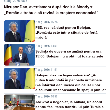
8 aug. 2026, 08:51
Nicușor Dan, avertisment după decizia Moody’s:
„România trebuie să revină la creștere economică”
7 aug. 2026, 15:26
PSD, replică dură pentru Bolojan:
„România este într-o situație de forță
majoră”
7 aug. 2026, 14:51
Ședința de guvern se amână pentru ora
15:00. Bolojan nu a obținut toate avizele
7 aug. 2026, 11:51
Bolojan, despre legea salarizării: „Ar
putea fi adoptată în perioada următoare.
S-a întârziat depunerea din cauza unor
discursuri iresponsabile în spaţiul public”
7 aug. 2026, 10:57
ANSVSA a negociat, la Ankara, un acord
pentru facilitarea tranzitului prin Turcia al