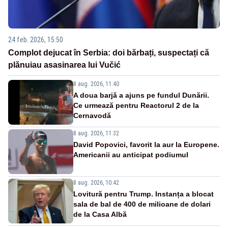
24 feb. 2026, 15:50
Complot dejucat în Serbia: doi bărbați, suspectați că
plănuiau asasinarea lui Vučić
8 aug. 2026, 11:40
A doua barjă a ajuns pe fundul Dunării.
Ce urmează pentru Reactorul 2 de la
Cernavodă
8 aug. 2026, 11:32
David Popovici, favorit la aur la Europene.
Americanii au anticipat podiumul
8 aug. 2026, 10:42
Lovitură pentru Trump. Instanța a blocat
sala de bal de 400 de milioane de dolari
de la Casa Albă