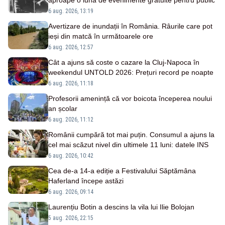
aproape o lună de evenimente gratuite pentru public
6 aug. 2026, 13:19
Avertizare de inundații în România. Râurile care pot
ieși din matcă în următoarele ore
6 aug. 2026, 12:57
Cât a ajuns să coste o cazare la Cluj-Napoca în
weekendul UNTOLD 2026: Prețuri record pe noapte
6 aug. 2026, 11:18
Profesorii amenință că vor boicota începerea noului
an școlar
6 aug. 2026, 11:12
Românii cumpără tot mai puțin. Consumul a ajuns la
cel mai scăzut nivel din ultimele 11 luni: datele INS
6 aug. 2026, 10:42
Cea de-a 14-a ediție a Festivalului Săptămâna
Haferland începe astăzi
6 aug. 2026, 09:14
Laurențiu Botin a descins la vila lui Ilie Bolojan
5 aug. 2026, 22:15