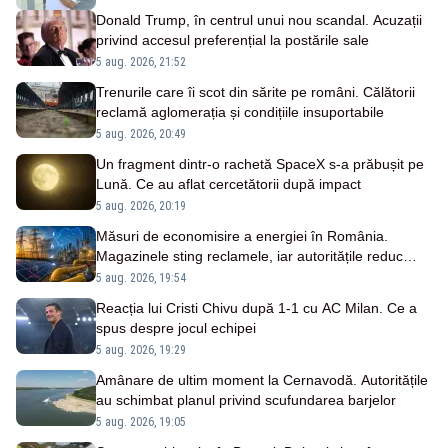
Donald Trump, în centrul unui nou scandal. Acuzații
privind accesul preferențial la postările sale
5 aug. 2026, 21:52
Trenurile care îi scot din sărite pe români. Călătorii
reclamă aglomerația și condițiile insuportabile
5 aug. 2026, 20:49
Un fragment dintr-o rachetă SpaceX s-a prăbușit pe
Lună. Ce au aflat cercetătorii după impact
5 aug. 2026, 20:19
Măsuri de economisire a energiei în România.
Magazinele sting reclamele, iar autoritățile reduc
consumul
5 aug. 2026, 19:54
Reacția lui Cristi Chivu după 1-1 cu AC Milan. Ce a
spus despre jocul echipei
5 aug. 2026, 19:29
Amânare de ultim moment la Cernavodă. Autoritățile
au schimbat planul privind scufundarea barjelor
5 aug. 2026, 19:05