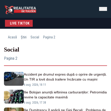
LIVE TIKTOK
Acasă
Știri
Social
Pagina 2
Social
Pagina 2
Accident pe drumul expres după o oprire de urgență.
Un TIR a lovit două trailere încărcate cu mașini
6 aug. 2026, 18:11
Ilie Bolojan anunță ieftinirea carburanților: Petromidia
revine la capacitate maximă
6 aug. 2026, 17:38
Ilie Dumitrescu îl apără pe Gigi Becali: „Problema de