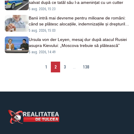
salvat după ce tatăl său l-a amenințat cu un cutter
5 aug. 2026, 15:23
Banii intră mai devreme pentru milioane de români:
când se plătesc alocațiile, indemnizațiile și drepturile
persoanelor cu dizabilități
5 aug. 2026, 15:03
Ursula von der Leyen, mesaj dur după atacul Rusiei
asupra Kievului: „Moscova trebuie să plătească”
5 aug. 2026, 14:49
1
2
3
...
138