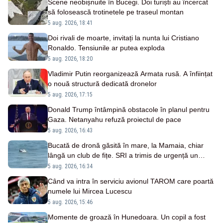
Scene neobișnuite în Bucegi. Doi turiști au încercat
să folosească trotinetele pe traseul montan
5 aug. 2026, 18:41
Doi rivali de moarte, invitați la nunta lui Cristiano
Ronaldo. Tensiunile ar putea exploda
5 aug. 2026, 18:20
Vladimir Putin reorganizează Armata rusă. A înființat
o nouă structură dedicată dronelor
5 aug. 2026, 17:15
Donald Trump întâmpină obstacole în planul pentru
Gaza. Netanyahu refuză proiectul de pace
5 aug. 2026, 16:43
Bucată de dronă găsită în mare, la Mamaia, chiar
lângă un club de fițe. SRI a trimis de urgență un
echipaj
5 aug. 2026, 16:34
Când va intra în serviciu avionul TAROM care poartă
numele lui Mircea Lucescu
5 aug. 2026, 15:46
Momente de groază în Hunedoara. Un copil a fost