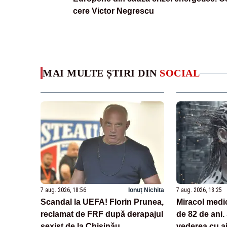
cere Victor Negrescu
MAI MULTE ȘTIRI DIN
SOCIAL
7 aug. 2026, 18:56
Ionuț Nichita
7 aug. 2026, 18:25
Scandal la UEFA! Florin Prunea,
Miracol medi
reclamat de FRF după derapajul
de 82 de ani.
sexist de la Chișinău
vederea cu aj