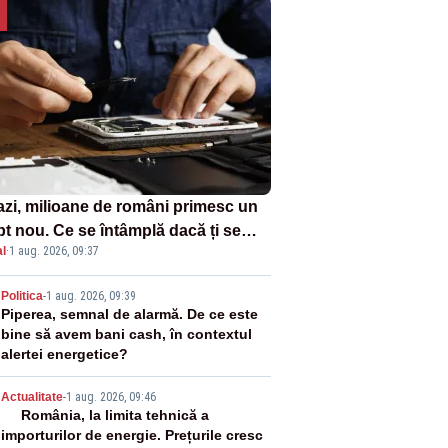
azi, milioane de români primesc un
pt nou. Ce se întâmplă dacă ți se
l
·
1 aug. 2026, 09:37
ică un produs
2
Politica
-
1 aug. 2026, 09:39
Piperea, semnal de alarmă. De ce este
bine să avem bani cash, în contextul
alertei energetice?
3
Actualitate
-
1 aug. 2026, 09:46
România, la limita tehnică a
importurilor de energie. Prețurile cresc