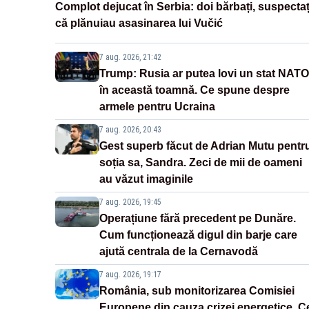
Complot dejucat în Serbia: doi bărbați, suspectaț
că plănuiau asasinarea lui Vučić
7 aug. 2026, 21:42
Trump: Rusia ar putea lovi un stat NATO
în această toamnă. Ce spune despre
armele pentru Ucraina
7 aug. 2026, 20:43
Gest superb făcut de Adrian Mutu pentr
soția sa, Sandra. Zeci de mii de oameni
au văzut imaginile
7 aug. 2026, 19:45
Operațiune fără precedent pe Dunăre.
Cum funcționează digul din barje care
ajută centrala de la Cernavodă
7 aug. 2026, 19:17
România, sub monitorizarea Comisiei
Europene din cauza crizei energetice. C