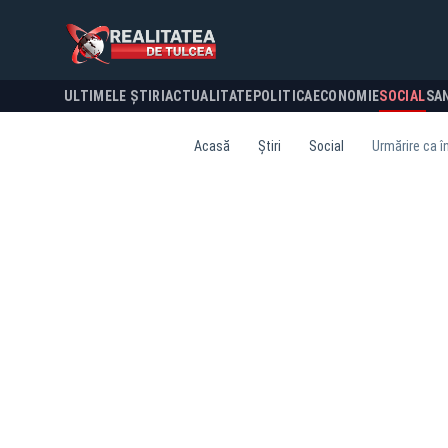
ULTIMELE ȘTIRI
ACTUALITATE
POLITICA
ECONOMIE
SOCIAL
SA
Acasă
Știri
Social
Urmărire ca în