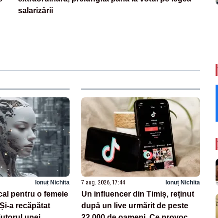
salarizării
Ionuț Nichita
7 aug. 2026, 17:44
Ionuț Nichita
cal pentru o femeie
Un influencer din Timiș, reținut
 Și-a recăpătat
după un live urmărit de peste
utorul unei
22.000 de oameni. Ce provocări