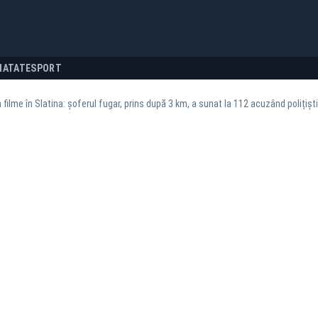
NATATE
SPORT
 filme în Slatina: șoferul fugar, prins după 3 km, a sunat la 112 acuzând polițișt