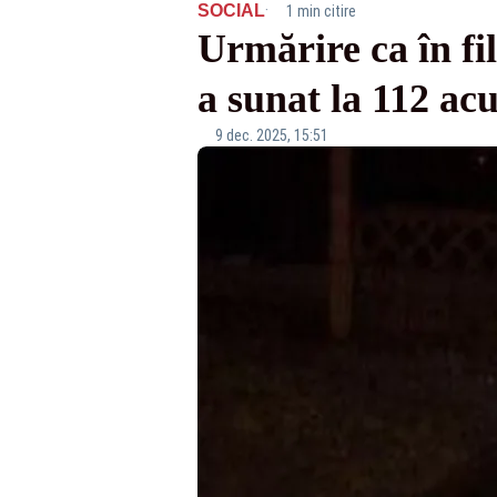
·
SOCIAL
1 min citire
Urmărire ca în fi
a sunat la 112 acu
9 dec. 2025, 15:51