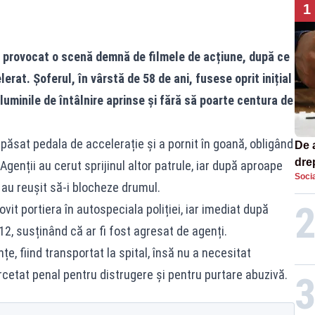
1
 a provocat o scenă demnă de filmele de acțiune, după ce
lerat. Șoferul, în vârstă de 58 de ani, fusese oprit inițial
 luminile de întâlnire aprinse și fără să poarte centura de
apăsat pedala de accelerație și a pornit în goană, obligând
De 
dre
Agenții au cerut sprijinul altor patrule, iar după aproape
Socia
str
 au reușit să-i blocheze drumul.
vit portiera în autospeciala poliției, iar imediat după
2, susținând că ar fi fost agresat de agenți.
țe, fiind transportat la spital, însă nu a necesitat
ercetat penal pentru distrugere și pentru purtare abuzivă.