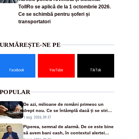
TollRo se aplică de la 1 octombrie 2026.
Ce se schimbă pentru șoferi și
transportatori
URMĂREȘTE-NE PE
Facebook
YouTube
TikTok
POPULAR
De azi, milioane de români primesc un
drept nou. Ce se întâmplă dacă ți se strică
un produs
1 aug. 2026, 09:37
Piperea, semnal de alarmă. De ce este bine
să avem bani cash, în contextul alertei