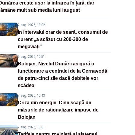
Dunărea crește ușor la intrarea în țară, dar
rămâne mult sub media lunii august
7 aug. 2026, 13:02
În intervalul orar de seară, consumul de
curent „a scăzut cu 200-300 de
megawați”
7 aug. 2026, 10:51
Bolojan: Nivelul Dunării asigură o
funcționare a centralei de la Cernavodă
de patru-cinci zile dacă debitele vor
scădea
7 aug. 2026, 10:43
Criza din energie. Cine scapă de
măsurile de raționalizare impuse de
Bolojan
7 aug. 2026, 10:01
Tarifele pentru rovinietă și sistemul