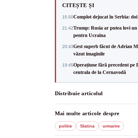
CITEȘTE ȘI
Complot dejucat în Serbia: doi 
15:50
Trump: Rusia ar putea lovi un
21:42
pentru Ucraina
Gest superb făcut de Adrian Mu
20:43
văzut imaginile
Operațiune fără precedent pe 
19:45
centrala de la Cernavodă
Distribuie articolul
Mai multe articole despre
politie
Slatina
urmarire