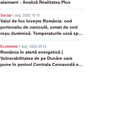
alarmant - Analiză Realitatea Plus
4
Social
-
1 aug. 2026, 10:15
Valul de foc lovește România: cod
portocaliu de caniculă, urmat de cod
roșu duminică. Temperaturile urcă spre
40°C
5
Economie
-
1 aug. 2026, 09:32
România în alertă energetică |
Vulnerabilitatea de pe Dunăre care
pune în pericol Centrala Cernavodă era
cunoscută de pe vremea lui Ceaușescu