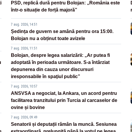
i
PSD, replică dură pentru Bolojan: „România este
într-o situație de forță majoră”
7 aug. 2026, 14:51
Ședința de guvern se amână pentru ora 15:00.
Bolojan nu a obținut toate avizele
7 aug. 2026, 11:51
Bolojan, despre legea salarizării: „Ar putea fi
u
adoptată în perioada următoare. S-a întârziat
depunerea din cauza unor discursuri
iresponsabile în spaţiul public”
7 aug. 2026, 10:57
ANSVSA a negociat, la Ankara, un acord pentru
facilitarea tranzitului prin Turcia al carcaselor de
ovine și bovine
7 aug. 2026, 09:49
Senatorii și deputații rămân la muncă. Sesiunea
e
extraordinară, prelungită până la votul pe legea