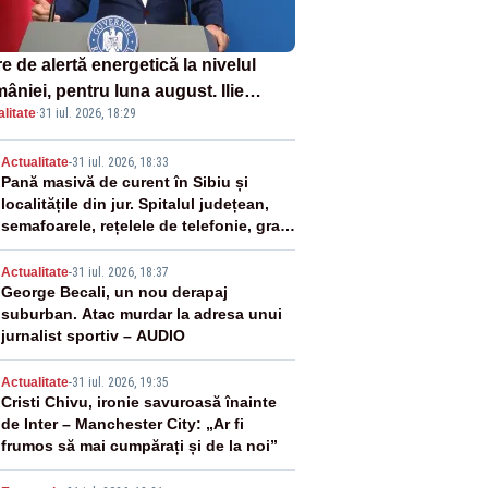
e de alertă energetică la nivelul
âniei, pentru luna august. Ilie
litate
·
31 iul. 2026, 18:29
ojan a anunțat importuri și posibile
ricții – VIDEO
2
Actualitate
-
31 iul. 2026, 18:33
Pană masivă de curent în Sibiu și
localitățile din jur. Spitalul județean,
semafoarele, rețelele de telefonie, grav
afectate
3
Actualitate
-
31 iul. 2026, 18:37
George Becali, un nou derapaj
suburban. Atac murdar la adresa unui
jurnalist sportiv – AUDIO
4
Actualitate
-
31 iul. 2026, 19:35
Cristi Chivu, ironie savuroasă înainte
de Inter – Manchester City: „Ar fi
frumos să mai cumpărați și de la noi”