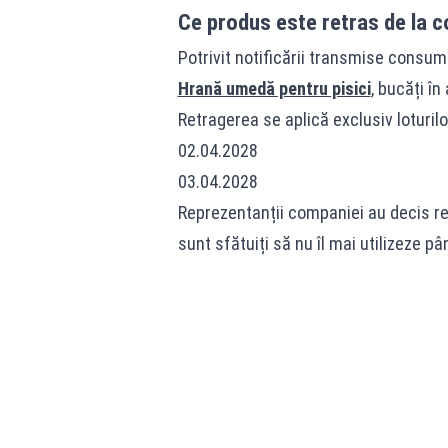
Ce produs este retras de la c
Potrivit notificării transmise consum
Hrană umedă pentru pisici
, bucăți în
Retragerea se aplică exclusiv loturil
02.04.2028
03.04.2028
Reprezentanții companiei au decis retr
sunt sfătuiți să nu îl mai utilizeze pân