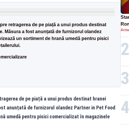
Star
Rom
espre retragerea de pe piață a unui produs destinat
Actua
Bol
. Măsura a fost anunțată de furnizorul olandez
rest
vizează un sortiment de hrană umedă pentru pisici
ailerului.
omercializare
etragerea de pe piață a unui produs destinat hranei
st anunțată de furnizorul olandez Partner in Pet Food
ană umedă pentru pisici comercializat în magazinele