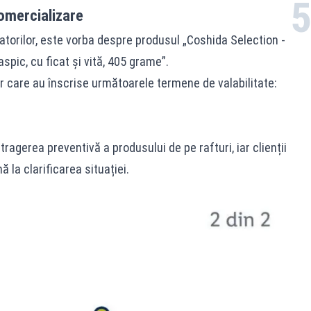
omercializare
atorilor, este vorba despre produsul „Coshida Selection -
 aspic, cu ficat și vită, 405 grame”.
or care au înscrise următoarele termene de valabilitate:
agerea preventivă a produsului de pe rafturi, iar clienții
ă la clarificarea situației.