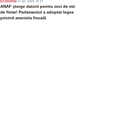
5
Economie
-
31 iul. 2026, 18:21
ANAF șterge datorii pentru zeci de mii
de firme! Parlamentul a adoptat legea
privind amnistia fiscală