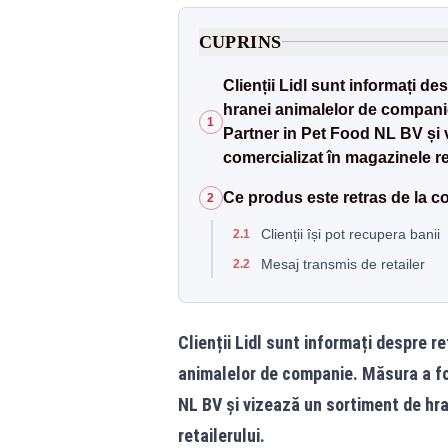
CUPRINS
Clienții Lidl sunt informați d
hranei animalelor de companie
1
Partner in Pet Food NL BV și 
comercializat în magazinele ret
Ce produs este retras de la c
2
Clienții își pot recupera banii
2.1
Mesaj transmis de retailer
2.2
Clienții Lidl sunt informați despre r
animalelor de companie. Măsura a fo
NL BV și vizează un sortiment de hr
retailerului.