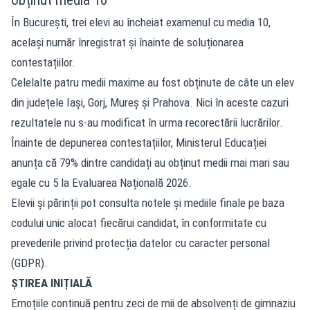
În București, trei elevi au încheiat examenul cu media 10,
același număr înregistrat și înainte de soluționarea
contestațiilor.
Celelalte patru medii maxime au fost obținute de câte un elev
din județele Iași, Gorj, Mureș și Prahova. Nici în aceste cazuri
rezultatele nu s-au modificat în urma recorectării lucrărilor.
Înainte de depunerea contestațiilor, Ministerul Educației
anunța că 79% dintre candidați au obținut medii mai mari sau
egale cu 5 la Evaluarea Națională 2026.
Elevii și părinții pot consulta notele și mediile finale pe baza
codului unic alocat fiecărui candidat, în conformitate cu
prevederile privind protecția datelor cu caracter personal
(GDPR).
ȘTIREA INIȚIALĂ
Emoțiile continuă pentru zeci de mii de absolvenți de gimnaziu