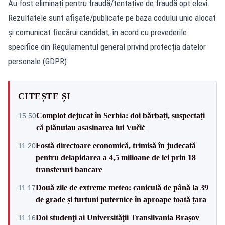
Au fost eliminați pentru fraudă/tentative de fraudă opt elevi.
Rezultatele sunt afișate/publicate pe baza codului unic alocat
și comunicat fiecărui candidat, în acord cu prevederile
specifice din Regulamentul general privind protecția datelor
personale (GDPR).
CITEȘTE ȘI
Complot dejucat în Serbia: doi bărbați, suspectați
15:50
că plănuiau asasinarea lui Vučić
Fostă directoare economică, trimisă în judecată
11:20
pentru delapidarea a 4,5 milioane de lei prin 18
transferuri bancare
Două zile de extreme meteo: caniculă de până la 39
11:17
de grade și furtuni puternice în aproape toată țara
Doi studenţi ai Universităţii Transilvania Brașov
11:16