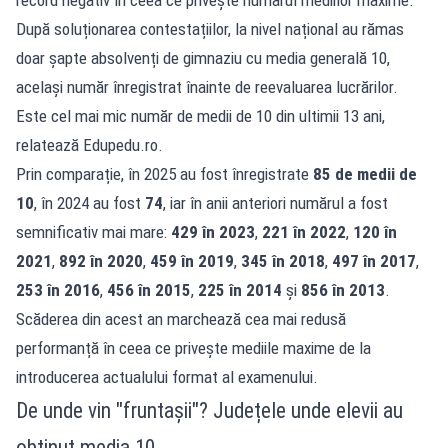
record negativ în ceea ce privește numărul mediilor maxime.
După soluționarea contestațiilor, la nivel național au rămas
doar șapte absolvenți de gimnaziu cu media generală 10,
același număr înregistrat înainte de reevaluarea lucrărilor.
Este cel mai mic număr de medii de 10 din ultimii 13 ani,
relatează
Edupedu.ro
.
Prin comparație, în 2025 au fost înregistrate
85 de medii de
10
, în 2024 au fost
74
, iar în anii anteriori numărul a fost
semnificativ mai mare:
429 în 2023
,
221 în 2022
,
120 în
2021
,
892 în 2020
,
459 în 2019
,
345 în 2018
,
497 în 2017
,
253 în 2016
,
456 în 2015
,
225 în 2014
și
856 în 2013
.
Scăderea din acest an marchează cea mai redusă
performanță în ceea ce privește mediile maxime de la
introducerea actualului format al examenului.
De unde vin "fruntașii"? Județele unde elevii au
obținut media 10