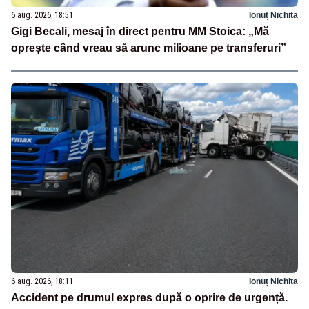
6 aug. 2026, 18:51
Ionuț Nichita
Gigi Becali, mesaj în direct pentru MM Stoica: „Mă
oprește când vreau să arunc milioane pe transferuri”
6 aug. 2026, 18:11
Ionuț Nichita
Accident pe drumul expres după o oprire de urgență.