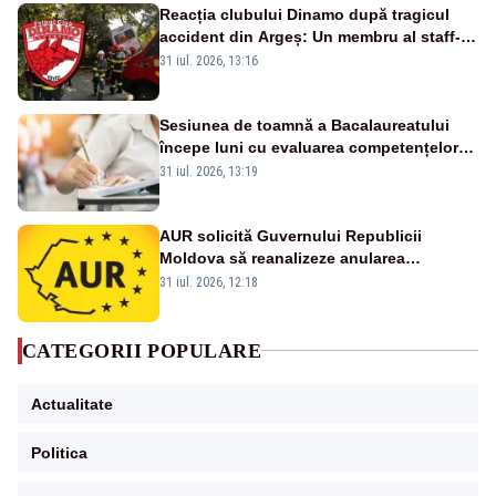
Reacția clubului Dinamo după tragicul
accident din Argeș: Un membru al staff-
ului medical a murit, antrenorul Adrian
31 iul. 2026, 13:16
Ropotan este în spital
Sesiunea de toamnă a Bacalaureatului
începe luni cu evaluarea competențelor
orale la Limba română
31 iul. 2026, 13:19
AUR solicită Guvernului Republicii
Moldova să reanalizeze anularea
concertului de Ziua Limbii Române
31 iul. 2026, 12:18
CATEGORII POPULARE
Actualitate
Politica