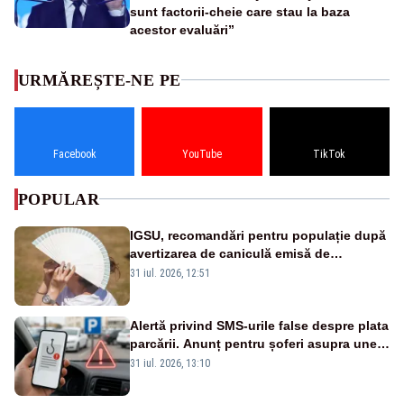
sunt factorii-cheie care stau la baza
acestor evaluări”
URMĂREȘTE-NE PE
Facebook
YouTube
TikTok
POPULAR
IGSU, recomandări pentru populație după
avertizarea de caniculă emisă de
meteorologi
31 iul. 2026, 12:51
Alertă privind SMS-urile false despre plata
parcării. Anunț pentru șoferi asupra unei
noi metode de fraudă online
31 iul. 2026, 13:10