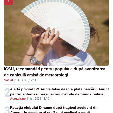
1
IGSU, recomandări pentru populație după avertizarea
de caniculă emisă de meteorologi
Social
·
31 iul. 2026, 12:51
2
Alertă privind SMS-urile false despre plata parcării. Anunț
pentru șoferi asupra unei noi metode de fraudă online
Actualitate
-
31 iul. 2026, 13:10
3
Reacția clubului Dinamo după tragicul accident din
Argeș: Un membru al staff-ului medical a murit,