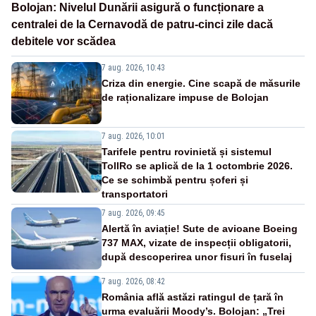
Bolojan: Nivelul Dunării asigură o funcționare a
centralei de la Cernavodă de patru-cinci zile dacă
debitele vor scădea
7 aug. 2026, 10:43
Criza din energie. Cine scapă de măsurile
de raționalizare impuse de Bolojan
7 aug. 2026, 10:01
Tarifele pentru rovinietă și sistemul
TollRo se aplică de la 1 octombrie 2026.
Ce se schimbă pentru șoferi și
transportatori
7 aug. 2026, 09:45
Alertă în aviație! Sute de avioane Boeing
737 MAX, vizate de inspecții obligatorii,
după descoperirea unor fisuri în fuselaj
7 aug. 2026, 08:42
România află astăzi ratingul de țară în
urma evaluării Moody’s. Bolojan: „Trei