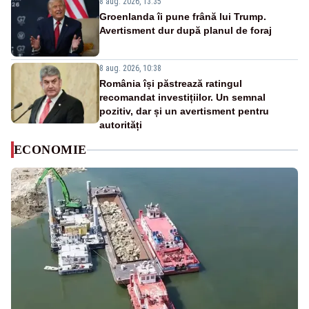
8 aug. 2026, 13:35
Groenlanda îi pune frână lui Trump.
Avertisment dur după planul de foraj
8 aug. 2026, 10:38
România își păstrează ratingul
recomandat investițiilor. Un semnal
pozitiv, dar și un avertisment pentru
autorități
ECONOMIE