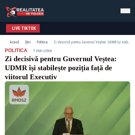
LIVE TIKTOK
Acasă
Știri
Politica
Zi decisivă pentru Guvernul Veștea: UDMR își stabilește poziția față de viitorul Executiv
·
POLITICA
1 min citire
Zi decisivă pentru Guvernul Veștea:
UDMR își stabilește poziția față de
viitorul Executiv