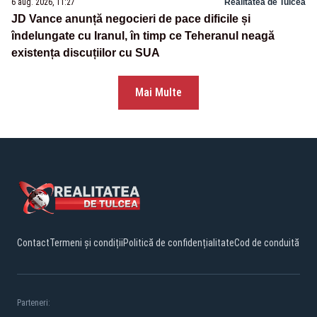
6 aug. 2026, 11:27
Realitatea de Tulcea
JD Vance anunță negocieri de pace dificile și
îndelungate cu Iranul, în timp ce Teheranul neagă
existența discuțiilor cu SUA
Mai Multe
Contact
Termeni și condiții
Politică de confidențialitate
Cod de conduită
Parteneri: