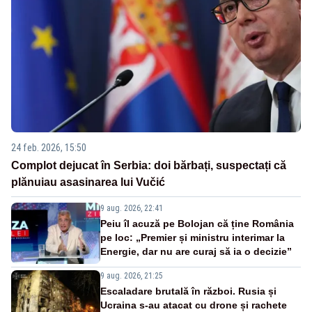
24 feb. 2026, 15:50
Complot dejucat în Serbia: doi bărbați, suspectați că
plănuiau asasinarea lui Vučić
9 aug. 2026, 22:41
Peiu îl acuză pe Bolojan că ține România
pe loc: „Premier și ministru interimar la
Energie, dar nu are curaj să ia o decizie”
9 aug. 2026, 21:25
Escaladare brutală în război. Rusia și
Ucraina s-au atacat cu drone și rachete