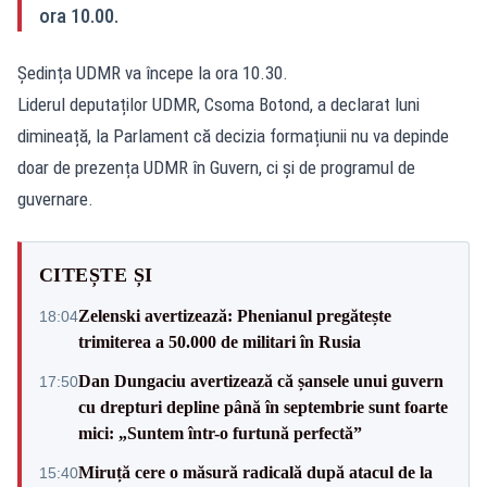
ora 10.00.
Ședința UDMR va începe la ora 10.30.
Liderul deputaților UDMR, Csoma Botond, a declarat luni
dimineață, la Parlament că decizia formațiunii nu va depinde
doar de prezența UDMR în Guvern, ci și de programul de
guvernare.
CITEȘTE ȘI
Zelenski avertizează: Phenianul pregătește
18:04
trimiterea a 50.000 de militari în Rusia
Dan Dungaciu avertizează că șansele unui guvern
17:50
cu drepturi depline până în septembrie sunt foarte
mici: „Suntem într-o furtună perfectă”
Miruță cere o măsură radicală după atacul de la
15:40