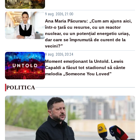
9 aug. 2026, 21:00
Ana Maria Păcuraru: „Cum am ajuns aici,
într-o țară cu resurse, cu un reactor
nuclear, cu un potențial energetic uriaș,
dar care se împrumută de curent de la
vecini?”
9 aug. 2026, 20:24
Moment emoționant la Untold. Lewis
Capaldi a făcut tot stadionul să cânte
melodia „Someone You Loved”
POLITICA