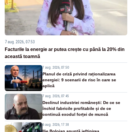
7 aug. 2026, 07:53
Facturile la energie ar putea crește cu până la 20% din
această toamnă
7 aug. 2026, 07:50
Planul de criză privind raționalizarea
energiei: 9 scenarii de risc în care se
aplică
7 aug. 2026, 07:45
Declinul industriei românești: De ce se
închid fabricile profitabile și de ce
continuă exodul forței de muncă
6 aug. 2026, 17:38
Ilie Bolojan anunță ieftinirea