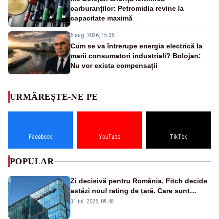
carburanților: Petromidia revine la
capacitate maximă
6 aug. 2026, 15:36
Cum se va întrerupe energia electrică la
marii consumatori industriali? Bolojan:
Nu vor exista compensații
URMĂREȘTE-NE PE
Facebook
YouTube
TikTok
POPULAR
Zi decisivă pentru România, Fitch decide
astăzi noul rating de țară. Care sunt
efectele retrogradării la categoria „junk”
31 iul. 2026, 09:48