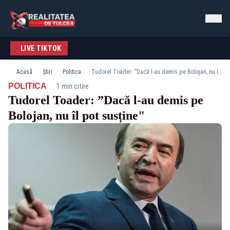
LIVE TIKTOK
Acasă
Știri
Politica
Tudorel Toader: ”Dacă l-au demis pe Bolojan, nu îl pot susține"
·
POLITICA
1 min citire
Tudorel Toader: ”Dacă l-au demis pe
Bolojan, nu îl pot susține"