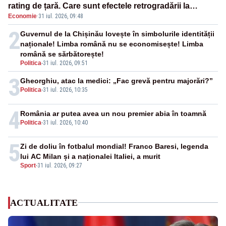
rating de țară. Care sunt efectele retrogradării la
Economie
·
31 iul. 2026, 09:48
categoria „junk”
2
Guvernul de la Chișinău lovește în simbolurile identității
naționale! Limba română nu se economisește! Limba
română se sărbătorește!
Politica
-
31 iul. 2026, 09:51
3
Gheorghiu, atac la medici: „Fac grevă pentru majorări?”
Politica
-
31 iul. 2026, 10:35
4
România ar putea avea un nou premier abia în toamnă
Politica
-
31 iul. 2026, 10:40
5
Zi de doliu în fotbalul mondial! Franco Baresi, legenda
lui AC Milan și a naționalei Italiei, a murit
Sport
-
31 iul. 2026, 09:27
ACTUALITATE