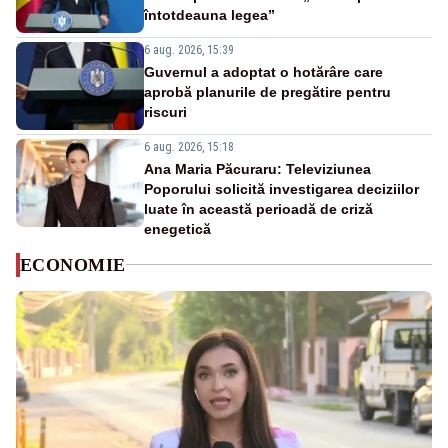
întotdeauna legea”
6 aug. 2026, 15:39
Guvernul a adoptat o hotărâre care
aprobă planurile de pregătire pentru
riscuri
6 aug. 2026, 15:18
Ana Maria Păcuraru: Televiziunea
Poporului solicită investigarea deciziilor
luate în această perioadă de criză
enegetică
ECONOMIE