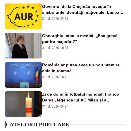
Guvernul de la Chișinău lovește în
simbolurile identității naționale! Limba
română nu se economisește! Limba
31 iul. 2026, 09:51
română se sărbătorește!
Gheorghiu, atac la medici: „Fac grevă
pentru majorări?”
31 iul. 2026, 10:35
România ar putea avea un nou premier
abia în toamnă
31 iul. 2026, 10:40
Zi de doliu în fotbalul mondial! Franco
Baresi, legenda lui AC Milan și a
naționalei Italiei, a murit
31 iul. 2026, 09:27
CATEGORII POPULARE