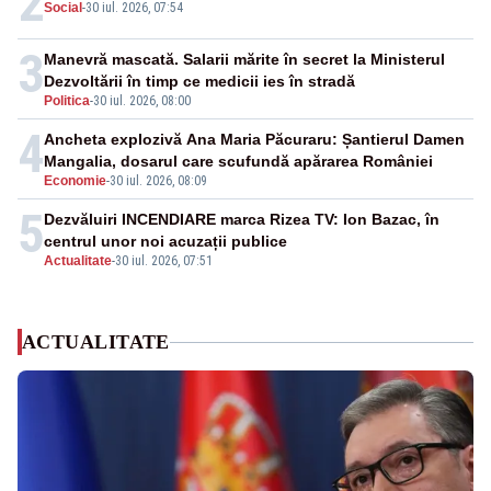
2
Social
-
30 iul. 2026, 07:54
3
Manevră mascată. Salarii mărite în secret la Ministerul
Dezvoltării în timp ce medicii ies în stradă
Politica
-
30 iul. 2026, 08:00
4
Ancheta explozivă Ana Maria Păcuraru: Șantierul Damen
Mangalia, dosarul care scufundă apărarea României
Economie
-
30 iul. 2026, 08:09
5
Dezvăluiri INCENDIARE marca Rizea TV: Ion Bazac, în
centrul unor noi acuzații publice
Actualitate
-
30 iul. 2026, 07:51
ACTUALITATE