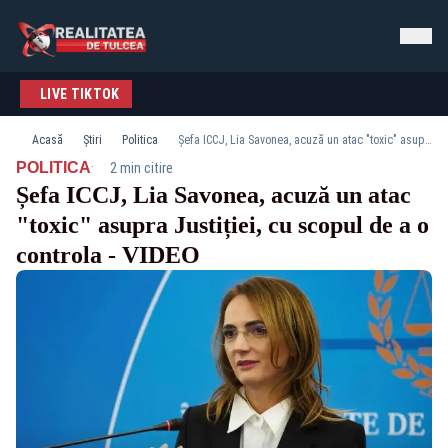
LIVE TIKTOK
Acasă
Știri
Politica
Șefa ICCJ, Lia Savonea, acuză un atac "toxic" asupra Justiției, cu scopul de a o controla - VIDEO
·
POLITICA
2 min citire
Șefa ICCJ, Lia Savonea, acuză un atac
"toxic" asupra Justiției, cu scopul de a o
controla - VIDEO