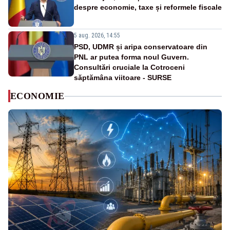
despre economie, taxe și reformele fiscale
5 aug. 2026, 14:55
PSD, UDMR și aripa conservatoare din
PNL ar putea forma noul Guvern.
Consultări cruciale la Cotroceni
săptămâna viitoare - SURSE
ECONOMIE