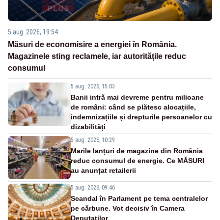
5 aug. 2026, 19:54
Măsuri de economisire a energiei în România.
Magazinele sting reclamele, iar autoritățile reduc
consumul
5 aug. 2026, 15:03
Banii intră mai devreme pentru milioane
de români: când se plătesc alocațiile,
indemnizațiile și drepturile persoanelor cu
dizabilități
5 aug. 2026, 10:29
Marile lanțuri de magazine din România
reduc consumul de energie. Ce MĂSURI
au anunțat retailerii
5 aug. 2026, 09:46
Scandal în Parlament pe tema centralelor
pe cărbune. Vot decisiv în Camera
Deputaților