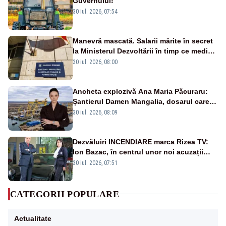
Guvernului!
30 iul. 2026, 07:54
Manevră mascată. Salarii mărite în secret
la Ministerul Dezvoltării în timp ce medicii
ies în stradă
30 iul. 2026, 08:00
Ancheta explozivă Ana Maria Păcuraru:
Șantierul Damen Mangalia, dosarul care
scufundă apărarea României
30 iul. 2026, 08:09
Dezvăluiri INCENDIARE marca Rizea TV:
Ion Bazac, în centrul unor noi acuzații
publice
30 iul. 2026, 07:51
CATEGORII POPULARE
Actualitate