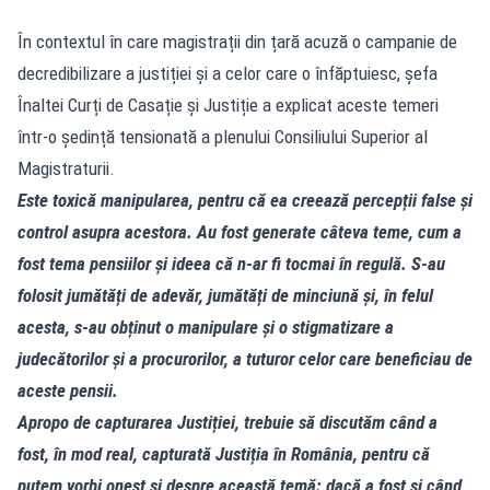
În contextul în care magistrații din țară acuză o campanie de
decredibilizare a justiției și a celor care o înfăptuiesc, șefa
Înaltei Curți de Casație și Justiție a explicat aceste temeri
într-o ședință tensionată a plenului Consiliului Superior al
Magistraturii.
Este toxică manipularea, pentru că ea creează percepții false și
control asupra acestora. Au fost generate câteva teme, cum a
fost tema pensiilor și ideea că n-ar fi tocmai în regulă. S-au
folosit jumătăți de adevăr, jumătăți de minciună și, în felul
acesta, s-au obținut o manipulare și o stigmatizare a
judecătorilor și a procurorilor, a tuturor celor care beneficiau de
aceste pensii.
Apropo de capturarea Justiției, trebuie să discutăm când a
fost, în mod real, capturată Justiția în România, pentru că
putem vorbi onest și despre această temă: dacă a fost și când