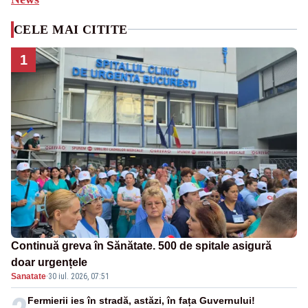
CELE MAI CITITE
1
Continuă greva în Sănătate. 500 de spitale asigură
doar urgențele
Sanatate
·
30 iul. 2026, 07:51
Fermierii ies în stradă, astăzi, în fața Guvernului!