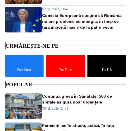
5 aug. 2026, 09:42
Comisia Europeană susține că România
nu are probleme cu energia, în timp ce
țara importă masiv de la patru vecini
URMĂREȘTE-NE PE
Facebook
YouTube
TikTok
POPULAR
Continuă greva în Sănătate. 500 de
spitale asigură doar urgențele
30 iul. 2026, 07:51
Fermierii ies în stradă, astăzi, în fața