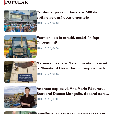
POPULAR
Continuă greva în Sănătate. 500 de
spitale asigură doar urgențele
30 iul. 2026, 07:51
Fermierii ies în stradă, astăzi, în fața
Guvernului!
30 iul. 2026, 07:54
Manevră mascată. Salarii mărite în secret
la Ministerul Dezvoltării în timp ce medicii
ies în stradă
30 iul. 2026, 08:00
Ancheta explozivă Ana Maria Păcuraru:
Șantierul Damen Mangalia, dosarul care
scufundă apărarea României
30 iul. 2026, 08:09
Dezvăluiri INCENDIARE marca Rizea TV: