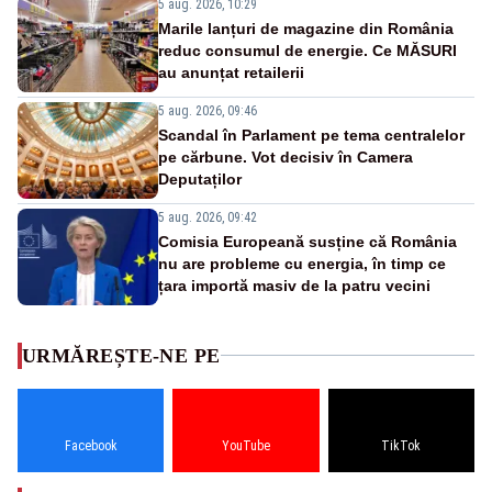
5 aug. 2026, 10:29
Marile lanțuri de magazine din România
reduc consumul de energie. Ce MĂSURI
au anunțat retailerii
5 aug. 2026, 09:46
Scandal în Parlament pe tema centralelor
pe cărbune. Vot decisiv în Camera
Deputaților
5 aug. 2026, 09:42
Comisia Europeană susține că România
nu are probleme cu energia, în timp ce
țara importă masiv de la patru vecini
URMĂREȘTE-NE PE
Facebook
YouTube
TikTok