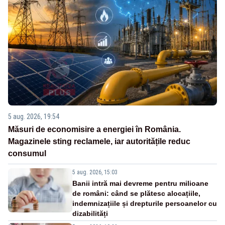
5 aug. 2026, 19:54
Măsuri de economisire a energiei în România.
Magazinele sting reclamele, iar autoritățile reduc
consumul
5 aug. 2026, 15:03
Banii intră mai devreme pentru milioane
de români: când se plătesc alocațiile,
indemnizațiile și drepturile persoanelor cu
dizabilități