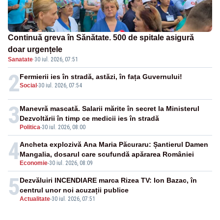
Continuă greva în Sănătate. 500 de spitale asigură
doar urgențele
Sanatate
·
30 iul. 2026, 07:51
2
Fermierii ies în stradă, astăzi, în fața Guvernului!
Social
-
30 iul. 2026, 07:54
3
Manevră mascată. Salarii mărite în secret la Ministerul
Dezvoltării în timp ce medicii ies în stradă
Politica
-
30 iul. 2026, 08:00
4
Ancheta explozivă Ana Maria Păcuraru: Șantierul Damen
Mangalia, dosarul care scufundă apărarea României
Economie
-
30 iul. 2026, 08:09
5
Dezvăluiri INCENDIARE marca Rizea TV: Ion Bazac, în
centrul unor noi acuzații publice
Actualitate
-
30 iul. 2026, 07:51