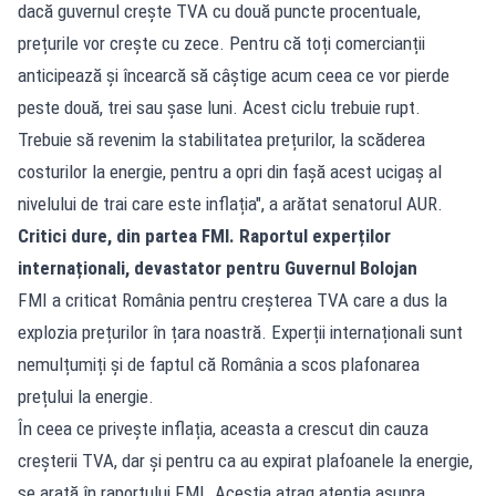
dacă guvernul crește TVA cu două puncte procentuale,
prețurile vor crește cu zece. Pentru că toți comercianții
anticipează și încearcă să câștige acum ceea ce vor pierde
peste două, trei sau șase luni. Acest ciclu trebuie rupt.
Trebuie să revenim la stabilitatea prețurilor, la scăderea
costurilor la energie, pentru a opri din fașă acest ucigaș al
nivelului de trai care este inflația", a arătat senatorul AUR.
Critici dure, din partea FMI. Raportul experților
internaționali, devastator pentru Guvernul Bolojan
FMI a criticat România pentru creșterea TVA care a dus la
explozia prețurilor în țara noastră. Experții internaționali sunt
nemulțumiți și de faptul că România a scos plafonarea
prețului la energie.
În ceea ce privește inflația, aceasta a crescut din cauza
creșterii TVA, dar și pentru ca au expirat plafoanele la energie,
se arată în raportului FMI. Aceștia atrag atenția asupra