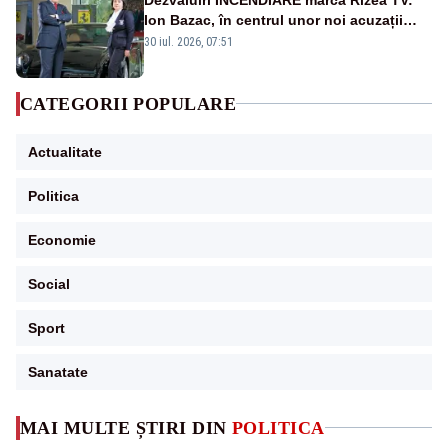
Ion Bazac, în centrul unor noi acuzații
publice
30 iul. 2026, 07:51
CATEGORII POPULARE
Actualitate
Politica
Economie
Social
Sport
Sanatate
MAI MULTE ȘTIRI DIN
POLITICA