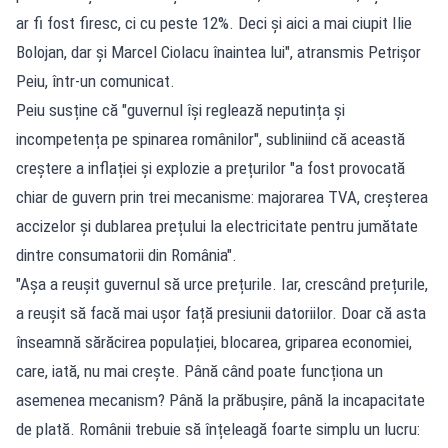
ar fi fost firesc, ci cu peste 12%. Deci și aici a mai ciupit Ilie
Bolojan, dar și Marcel Ciolacu înaintea lui", atransmis Petrișor
Peiu, într-un comunicat.
Peiu susține că "guvernul își reglează neputința și
incompetența pe spinarea românilor", subliniind că această
creștere a inflației și explozie a prețurilor "a fost provocată
chiar de guvern prin trei mecanisme: majorarea TVA, creșterea
accizelor și dublarea prețului la electricitate pentru jumătate
dintre consumatorii din România".
"Așa a reușit guvernul să urce prețurile. Iar, crescând prețurile,
a reușit să facă mai ușor față presiunii datoriilor. Doar că asta
înseamnă sărăcirea populației, blocarea, griparea economiei,
care, iată, nu mai crește. Până când poate funcționa un
asemenea mecanism? Până la prăbușire, până la incapacitate
de plată. Românii trebuie să înțeleagă foarte simplu un lucru: