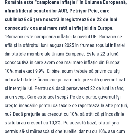
România este "campioana inflației" în Uniunea Europeană,
afirmă liderul senatorilor AUR, Petrișor Peiu, care
subliniază că țara noastră înregistrează de 22 de luni
consecutiv cea mai mare rată a inflației din Europa.
"România este campioana inflației la nivelul UE. România se
află și la sfârșitul lunii august 2025 în fruntea topului inflației
din statele membre ale Uniunii Europene. Este a 22-a lună
consecutivă în care avem cea mai mare inflație din Europa:
10%, mai exact 9,9%. Ei bine, acum trebuie să privim cu alți
ochi atât datele financiare pe care ni le prezintă guvernul, cât
și intențiile lui. Pentru că, dacă perseverezi 22 de luni la rând,
ai un scop. Care este acel scop? Pe de o parte, guvernul își
crește încasările pentru că taxele se raportează la alte prețuri,
nu? Dacă prețurile au crescut cu 10%, să știți că și încasările
statului au crescut cu 10,3%. Pe această bază, statul și-a
permis să-și mărească și cheltuielile, dar nu cu 10%, așa cum