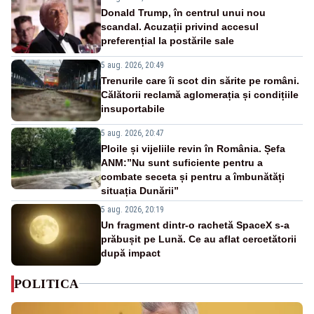
Donald Trump, în centrul unui nou
scandal. Acuzații privind accesul
preferențial la postările sale
5 aug. 2026, 20:49
Trenurile care îi scot din sărite pe români.
Călătorii reclamă aglomerația și condițiile
insuportabile
5 aug. 2026, 20:47
Ploile și vijeliile revin în România. Șefa
ANM:”Nu sunt suficiente pentru a
combate seceta și pentru a îmbunătăți
situația Dunării”
5 aug. 2026, 20:19
Un fragment dintr-o rachetă SpaceX s-a
prăbușit pe Lună. Ce au aflat cercetătorii
după impact
POLITICA