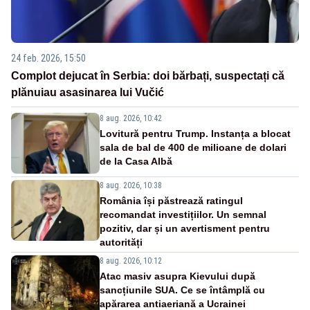
24 feb. 2026, 15:50
Complot dejucat în Serbia: doi bărbați, suspectați că
plănuiau asasinarea lui Vučić
8 aug. 2026, 10:42
Lovitură pentru Trump. Instanța a blocat
sala de bal de 400 de milioane de dolari
de la Casa Albă
8 aug. 2026, 10:38
România își păstrează ratingul
recomandat investițiilor. Un semnal
pozitiv, dar și un avertisment pentru
autorități
8 aug. 2026, 10:12
Atac masiv asupra Kievului după
sancțiunile SUA. Ce se întâmplă cu
apărarea antiaeriană a Ucrainei