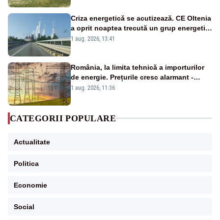
Criza energetică se acutizează. CE Oltenia
a oprit noaptea trecută un grup energetic
de la Rovinari
1 aug. 2026, 13:41
România, la limita tehnică a importurilor
de energie. Prețurile cresc alarmant -
Analiză Realitatea Plus
1 aug. 2026, 11:36
CATEGORII POPULARE
Actualitate
Politica
Economie
Social