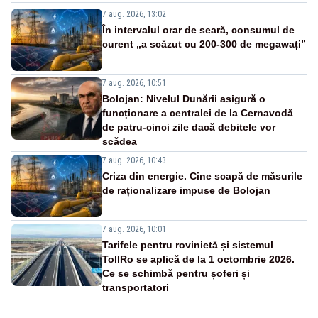
7 aug. 2026, 13:02
În intervalul orar de seară, consumul de
curent „a scăzut cu 200-300 de megawați”
7 aug. 2026, 10:51
Bolojan: Nivelul Dunării asigură o
funcționare a centralei de la Cernavodă
de patru-cinci zile dacă debitele vor
scădea
7 aug. 2026, 10:43
Criza din energie. Cine scapă de măsurile
de raționalizare impuse de Bolojan
7 aug. 2026, 10:01
Tarifele pentru rovinietă și sistemul
TollRo se aplică de la 1 octombrie 2026.
Ce se schimbă pentru șoferi și
transportatori