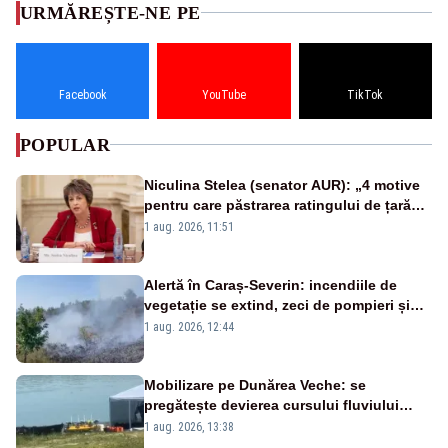
URMĂREȘTE-NE PE
Facebook
YouTube
TikTok
POPULAR
Niculina Stelea (senator AUR): „4 motive
pentru care păstrarea ratingului de țară
nu este o reușită pentru Guvernul
1 aug. 2026, 11:51
Bolojan”
Alertă în Caraș-Severin: incendiile de
vegetație se extind, zeci de pompieri și
silvicultori se luptă cu flăcările - VIDEO
1 aug. 2026, 12:44
Mobilizare pe Dunărea Veche: se
pregătește devierea cursului fluviului
către Cernavodă – VIDEO
1 aug. 2026, 13:38