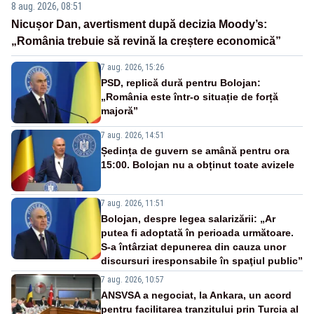
8 aug. 2026, 08:51
Nicușor Dan, avertisment după decizia Moody’s:
„România trebuie să revină la creștere economică”
7 aug. 2026, 15:26
PSD, replică dură pentru Bolojan:
„România este într-o situație de forță
majoră”
7 aug. 2026, 14:51
Ședința de guvern se amână pentru ora
15:00. Bolojan nu a obținut toate avizele
7 aug. 2026, 11:51
Bolojan, despre legea salarizării: „Ar
putea fi adoptată în perioada următoare.
S-a întârziat depunerea din cauza unor
discursuri iresponsabile în spaţiul public”
7 aug. 2026, 10:57
ANSVSA a negociat, la Ankara, un acord
pentru facilitarea tranzitului prin Turcia al