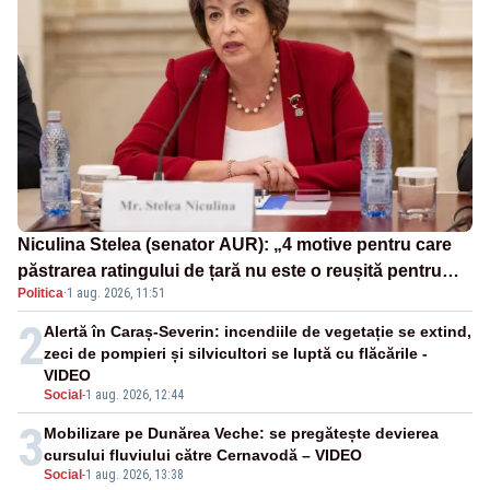
Niculina Stelea (senator AUR): „4 motive pentru care
păstrarea ratingului de țară nu este o reușită pentru
Politica
·
1 aug. 2026, 11:51
Guvernul Bolojan”
2
Alertă în Caraș-Severin: incendiile de vegetație se extind,
zeci de pompieri și silvicultori se luptă cu flăcările -
VIDEO
Social
-
1 aug. 2026, 12:44
3
Mobilizare pe Dunărea Veche: se pregătește devierea
cursului fluviului către Cernavodă – VIDEO
Social
-
1 aug. 2026, 13:38