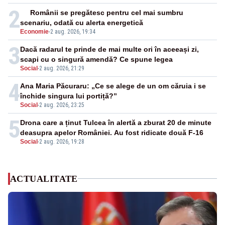
2
Românii se pregătesc pentru cel mai sumbru
scenariu, odată cu alerta energetică
Economie
-
2 aug. 2026, 19:34
3
Dacă radarul te prinde de mai multe ori în aceeași zi,
scapi cu o singură amendă? Ce spune legea
Social
-
2 aug. 2026, 21:29
4
Ana Maria Păcuraru: „Ce se alege de un om căruia i se
închide singura lui portiță?”
Social
-
2 aug. 2026, 23:25
5
Drona care a ținut Tulcea în alertă a zburat 20 de minute
deasupra apelor României. Au fost ridicate două F-16
Social
-
2 aug. 2026, 19:28
ACTUALITATE