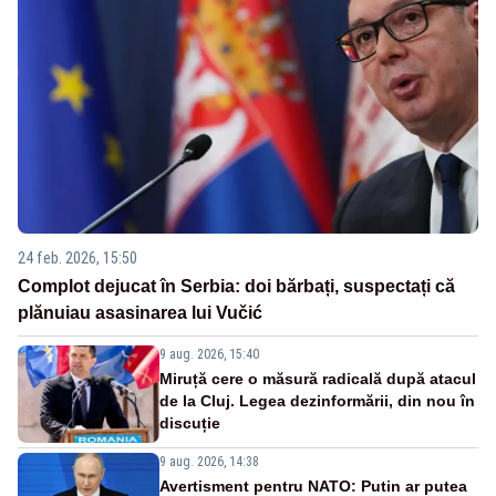
24 feb. 2026, 15:50
Complot dejucat în Serbia: doi bărbați, suspectați că
plănuiau asasinarea lui Vučić
9 aug. 2026, 15:40
Miruță cere o măsură radicală după atacul
de la Cluj. Legea dezinformării, din nou în
discuție
9 aug. 2026, 14:38
Avertisment pentru NATO: Putin ar putea