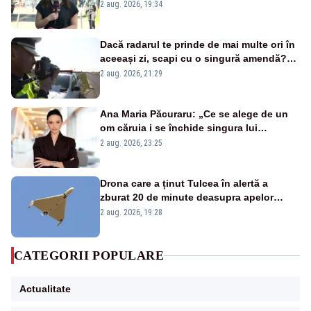
energetică
2 aug. 2026, 19:34
Dacă radarul te prinde de mai multe ori în
aceeași zi, scapi cu o singură amendă?
Ce spune legea
2 aug. 2026, 21:29
Ana Maria Păcuraru: „Ce se alege de un
om căruia i se închide singura lui
portiță?”
2 aug. 2026, 23:25
Drona care a ținut Tulcea în alertă a
zburat 20 de minute deasupra apelor
României. Au fost ridicate două F-16
2 aug. 2026, 19:28
CATEGORII POPULARE
Actualitate