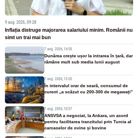
9 aug. 2026, 09:28
Inflația distruge majorarea salariului minim. Românii nu
simt un trai mai bun
7 aug. 2026, 14:03
Dunărea crește ușor la intrarea în țară, dar
rămâne mult sub media lunii august
7 aug. 2026, 13:02
În intervalul orar de seară, consumul de
curent „a scăzut cu 200-300 de megawați”
7 aug. 2026, 10:57
ANSVSA a negociat, la Ankara, un acord
pentru facilitarea tranzitului prin Turcia al
carcaselor de ovine și bovine