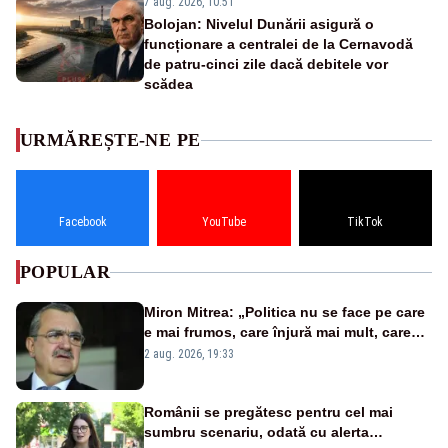
7 aug. 2026, 10:51
Bolojan: Nivelul Dunării asigură o
funcționare a centralei de la Cernavodă
de patru-cinci zile dacă debitele vor
scădea
URMĂREȘTE-NE PE
Facebook
YouTube
TikTok
POPULAR
Miron Mitrea: „Politica nu se face pe care
e mai frumos, care înjură mai mult, care
țipă mai tare, ci pe proiecte”
2 aug. 2026, 19:33
Românii se pregătesc pentru cel mai
sumbru scenariu, odată cu alerta