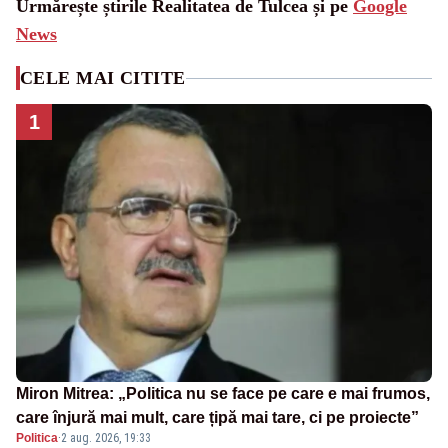
Urmărește știrile Realitatea de Tulcea și pe
Google
News
CELE MAI CITITE
1
Miron Mitrea: „Politica nu se face pe care e mai frumos,
care înjură mai mult, care țipă mai tare, ci pe proiecte”
Politica
·
2 aug. 2026, 19:33