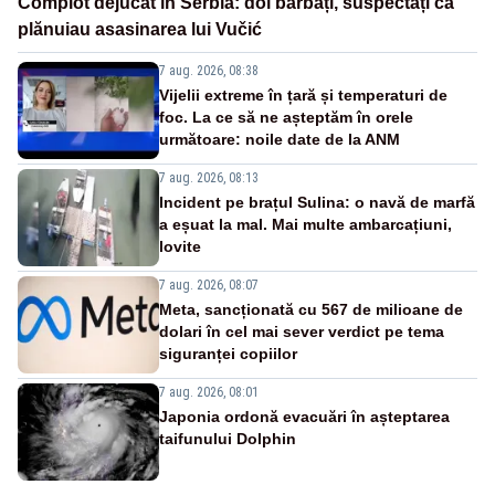
Complot dejucat în Serbia: doi bărbați, suspectați că
plănuiau asasinarea lui Vučić
7 aug. 2026, 08:38
Vijelii extreme în țară și temperaturi de
foc. La ce să ne așteptăm în orele
următoare: noile date de la ANM
7 aug. 2026, 08:13
Incident pe brațul Sulina: o navă de marfă
a eșuat la mal. Mai multe ambarcațiuni,
lovite
7 aug. 2026, 08:07
Meta, sancționată cu 567 de milioane de
dolari în cel mai sever verdict pe tema
siguranței copiilor
7 aug. 2026, 08:01
Japonia ordonă evacuări în așteptarea
taifunului Dolphin