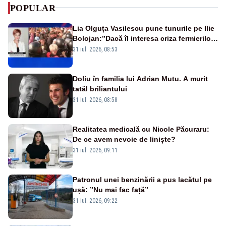
POPULAR
Lia Olguța Vasilescu pune tunurile pe Ilie
Bolojan:”Dacă îl interesa criza fermierilor
pleca din funcție”
31 iul. 2026, 08:53
Doliu în familia lui Adrian Mutu. A murit
tatăl briliantului
31 iul. 2026, 08:58
Realitatea medicală cu Nicole Păcuraru:
De ce avem nevoie de liniște?
31 iul. 2026, 09:11
Patronul unei benzinării a pus lacătul pe
ușă: ”Nu mai fac față”
31 iul. 2026, 09:22