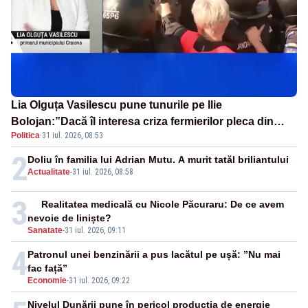
Lia Olguța Vasilescu pune tunurile pe Ilie
Bolojan:”Dacă îl interesa criza fermierilor pleca din
Politica
·
31 iul. 2026, 08:53
funcție”
2
Doliu în familia lui Adrian Mutu. A murit tatăl briliantului
Actualitate
-
31 iul. 2026, 08:58
3
Realitatea medicală cu Nicole Păcuraru: De ce avem
nevoie de liniște?
Sanatate
-
31 iul. 2026, 09:11
4
Patronul unei benzinării a pus lacătul pe ușă: ”Nu mai
fac față”
Economie
-
31 iul. 2026, 09:22
Nivelul Dunării pune în pericol producția de energie