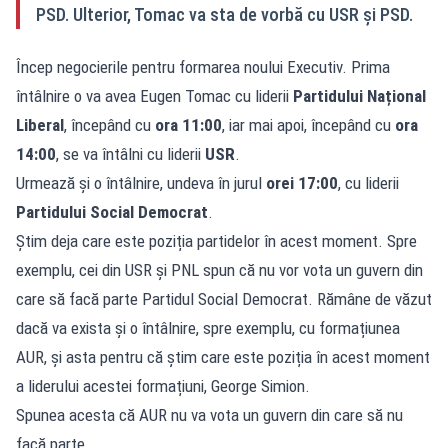
PSD. Ulterior, Tomac va sta de vorbă cu USR și PSD.
Încep negocierile pentru formarea noului Executiv. Prima
întâlnire o va avea Eugen Tomac cu liderii
Partidului Național
Liberal
, începând cu
ora 11:00
, iar mai apoi, începând cu
ora
14:00
, se va întâlni cu liderii
USR
.
Urmează și o întâlnire, undeva în jurul
orei 17:00
, cu liderii
Partidului Social Democrat
.
Știm deja care este poziția partidelor în acest moment. Spre
exemplu, cei din USR și PNL spun că nu vor vota un guvern din
care să facă parte Partidul Social Democrat. Rămâne de văzut
dacă va exista și o întâlnire, spre exemplu, cu formațiunea
AUR, și asta pentru că știm care este poziția în acest moment
a liderului acestei formațiuni, George Simion.
Spunea acesta că AUR nu va vota un guvern din care să nu
facă parte.