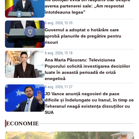
averea partenerei sale: „Am respectat
întotdeauna legea”
6 aug. 2026, 15:39
Guvernul a adoptat o hotărâre care
aprobă planurile de pregătire pentru
riscuri
6 aug. 2026, 15:18
Ana Maria Păcuraru: Televiziunea
Poporului solicită investigarea deciziilor
luate în această perioadă de criză
enegetică
6 aug. 2026, 11:27
JD Vance anunță negocieri de pace
dificile și îndelungate cu Iranul, în timp ce
Teheranul neagă existența discuțiilor cu
SUA
ECONOMIE