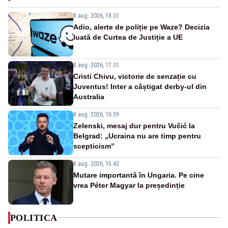
8 aug. 2026, 18:31
Adio, alerte de poliție pe Waze? Decizia
luată de Curtea de Justiție a UE
8 aug. 2026, 17:31
Cristi Chivu, victorie de senzație cu
Juventus! Inter a câștigat derby-ul din
Australia
8 aug. 2026, 16:39
Zelenski, mesaj dur pentru Vučić la
Belgrad: „Ucraina nu are timp pentru
scepticism”
8 aug. 2026, 15:42
Mutare importantă în Ungaria. Pe cine
vrea Péter Magyar la președinție
POLITICA