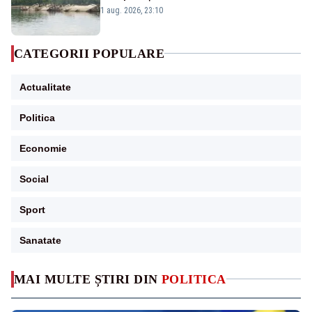
război mondial
1 aug. 2026, 23:10
CATEGORII POPULARE
Actualitate
Politica
Economie
Social
Sport
Sanatate
MAI MULTE ȘTIRI DIN
POLITICA