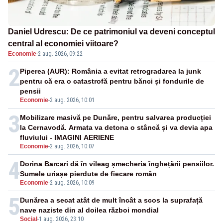
Daniel Udrescu: De ce patrimoniul va deveni conceptul
central al economiei viitoare?
Economie
·
2 aug. 2026, 09:22
2
Piperea (AUR): România a evitat retrogradarea la junk
pentru că era o catastrofă pentru bănci și fondurile de
pensii
Economie
-
2 aug. 2026, 10:01
3
Mobilizare masivă pe Dunăre, pentru salvarea producției
la Cernavodă. Armata va detona o stâncă și va devia apa
fluviului - IMAGINI AERIENE
Economie
-
2 aug. 2026, 10:07
4
Dorina Barcari dă în vileag șmecheria înghețării pensiilor.
Sumele uriașe pierdute de fiecare român
Economie
-
2 aug. 2026, 10:09
5
Dunărea a secat atât de mult încât a scos la suprafață
nave naziste din al doilea război mondial
Social
-
1 aug. 2026, 23:10