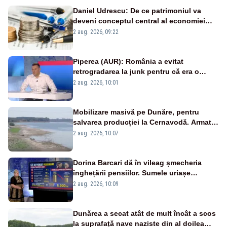
Daniel Udrescu: De ce patrimoniul va
deveni conceptul central al economiei
viitoare?
2 aug. 2026, 09:22
Piperea (AUR): România a evitat
retrogradarea la junk pentru că era o
catastrofă pentru bănci și fondurile de
2 aug. 2026, 10:01
pensii
Mobilizare masivă pe Dunăre, pentru
salvarea producției la Cernavodă. Armata
va detona o stâncă și va devia apa
2 aug. 2026, 10:07
fluviului - IMAGINI AERIENE
Dorina Barcari dă în vileag șmecheria
înghețării pensiilor. Sumele uriașe
pierdute de fiecare român
2 aug. 2026, 10:09
Dunărea a secat atât de mult încât a scos
la suprafață nave naziste din al doilea