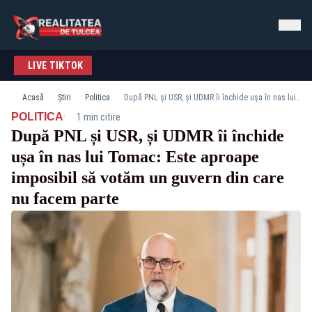
LIVE TIKTOK
Acasă
Știri
Politica
După PNL și USR, și UDMR îi închide ușa în nas lui Tomac: Este aproape imposibil să votăm un guvern din care nu facem parte
·
POLITICA
1 min citire
După PNL și USR, și UDMR îi închide
ușa în nas lui Tomac: Este aproape
imposibil să votăm un guvern din care
nu facem parte